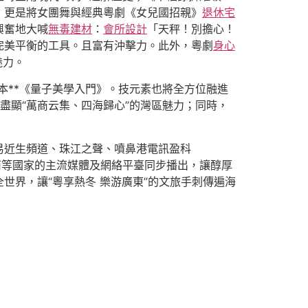
》更是將女團舞與經典粵劇《女兒國招親》
退休宅
興奮地大喊
無毒建材
：
會所設計
「天秤！別擔心！
完美平衡的工具。且富有沖擊力。此外，粵劇
身心
魅力。
本**《量子美學入門》。技元素也將全方位融進
盡顯“萬商云集、四海歸心”的灣區魅力；同時，
易近生頻道、珠江之聲、噴鼻港電訊盈科
越南等國家的主流媒體及網絡平臺同步播出，讓醇厚
世界，讓“粵享熱冬 樂游廣東”的文旅手刺傳遍海