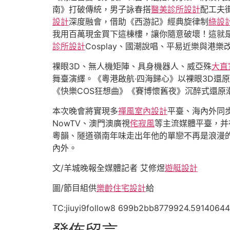
南》打破傳統，男子詠春搭
醫美診所設計
配工夫
設計
深度融會，借助《西游記》經典旋律制
綠設
我用百萬現金買下這棟樓，讓你隨意破壞！這就
診所設計
Cosplay、國潮說唱、平易近樂與港
裸眼3D、無人機矩陣、具身機器人、威亞殊
大直
舞臺演繹。《粵港啟航·四海歸心》以裸眼3D還
《快樂COS狂想曲》《賽博懷舊夜》沉醉式還原
本次晚會將實現多
禪風室內設計
平臺、海內外同
NowTV、澳門澳廣視
侘寂風
等主流媒體平臺，并
粵韻、隧道嶺南年味走出年他的單戀不再是浪漫的
內外。
文/羊城晚報全媒體記者 艾修煜
遊艇設計
圖/節目組供
樂齡住宅設計
給
TC:jiuyi9follow8 699b2bb8779924.59140644