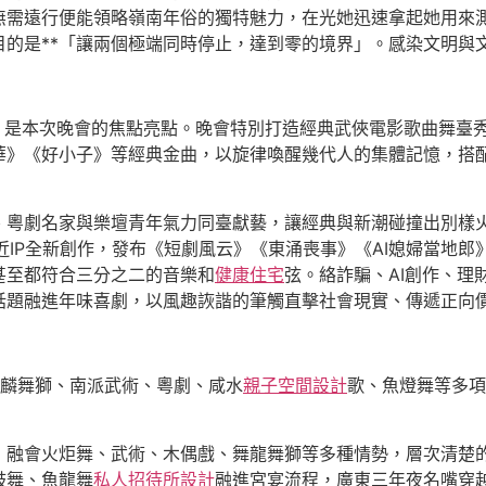
無需遠行便能領略嶺南年俗的獨特魅力，在光她迅速拿起她用來
的是**「讓兩個極端同時停止，達到零的境界」。感染文明與
振，是本次晚會的焦點亮點。晚會特別打造經典武俠電影歌曲舞臺
華》《好小子》等經典金曲，以旋律喚醒幾代人的集體記憶，搭
、粵劇名家與樂壇青年氣力同臺獻藝，讓經典與新潮碰撞出別樣
近IP全新創作，發布《短劇風云》《東涌喪事》《AI媳婦當地
甚至都符合三分之二的音樂和
健康住宅
弦。絡詐騙、AI創作、理
話題融進年味喜劇，以風趣詼諧的筆觸直擊社會現實、傳遞正向
麟舞獅、南派武術、粵劇、咸水
親子空間設計
歌、魚燈舞等多項
，融會火炬舞、武術、木偶戲、舞龍舞獅等多種情勢，層次清楚
鼓舞、魚龍舞
私人招待所設計
融進宮宴流程，廣東三年夜名嘴穿越