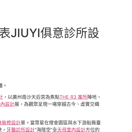
JIUYI俱意診所設
播。
計
，以廣州南沙天后宮為焦點
THE R3 寓所
陣地，
室內設計
展，為觀眾呈現一場穿越古今、虛實交織
綠裝修設計
景。當眾星在燈會園區與水下游船舞臺
映，
牙醫診所設計
“海陸空”全
天母室內設計
方位的