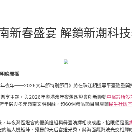
南新春盛宴 解鎖新潮科技表
》明晚開播
年夜年——2026大年節特別節目》將在珠江頻道等平臺隆重開
醉樂享主題，與2026年粵港澳年夜灣區燈會創新聯動
中醫診所設
廣府年俗與多元嶺南文明相融，超60個精品節目層層鋪
民生社區
景，年夜灣區燈會的優美燈組與舞臺演繹相映成趣，抬眼便是風
空的無人機矩陣、殘暴的天后宮燈光秀，與海面粼粼波光交相輝