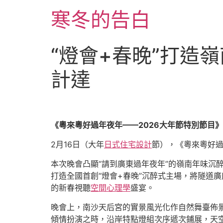
跳
寒冬的告白
至
主
要
“燈會+春晚”打造嶺
內
容
計達
《粵來粵好過年夜年——2026大年節特別節目
2月16日（大年
日式住宅設計
節），《粵來粵好過
本次晚會凸顯“請到廣東過年夜年”的嶺南年味沉
打造全國首創“燈會+春晚”沉醉式主場，將隧道
的新春視聽
空間心理學
盛宴。
晚會上，南沙天后宮的實景風光化作自然舞臺佈
傾情扮演之時，沿岸特點燈組次序遞次鋪展，天