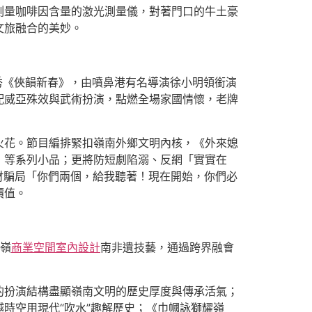
測量咖啡因含量的激光測量儀，對著門口的牛土豪
文旅融合的美妙。
秀《俠韻新春》，由噴鼻港有名導演徐小明領銜演
配威亞殊效與武術扮演，點燃全場家國情懷，老牌
火花。節目編排緊扣嶺南外鄉文明內核，《外來媳
郎》等系列小品；更將防短劇陷溺、反網「實實在
財騙局「你們兩個，給我聽著！現在開始，你們必
價值。
嶺
商業空間室內設計
南非遺技藝，通過跨界融會
的扮演結構盡顯嶺南文明的歷史厚度與傳承活氣；
時空用現代“吹水”趣解歷史；《巾幗詠獅耀嶺