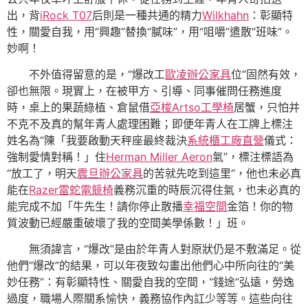
出，背
iRock T07
后則是一種共通的精力
Wilkhahn
：彰顯特
性，關愛自我，用“興趣”替換“膩味”，用“咀嚼”遣散“班味”。
妙啊！
不外值得留意的是，“爆改工
歐凌辦公家具
位”固然有效，
卻也無限。現實上，在被甲方、引導、同事催問任務進度
時，桌上的果蔬綠植、倉鼠借
亞梭Artso工學椅
居蟹，只怕并
不克不及真的幫年青人處理困難；即便年青人在工牌上標注
姓名為“陳「我要啟動天秤座最終裁決
系統櫃工廠直營
儀式：
強制愛情對稱！」住
Herman Miller Aeron
氣”，標注標語為
“放工了，明天
震旦辦公家具
的苦就先吃到這里”，他也未必真
能在
Razer雷蛇電競椅
義務沉重的時辰沉得住氣，也未必真的
能完成不加「牛先生！請你停止散播
幸福空間
金箔！你的物
質波動已經嚴重破壞了我的空間美學係數！」班。
無須諱言，“爆改”是由於年青人對原狀仍是不敷滿足。從
他們“爆改”的結果，可以年夜致勾畫出他們心中所向往的“美
妙任務”：有彰顯特性、關愛自我的空間，“錢途”弘遠，勞逸
過度，職場人際關系愉快，義務協作內訌少等等。這些向往