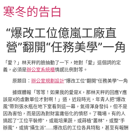
跳
寒冬的告白
至
主
要
“爆改工位億嵐工廠直
內
容
營”翻開“任務美學”一角
「愛？」林天秤的臉抽動了一下，她對「愛」這個詞的定
義，必須是
辦公室系統櫃
情感比例對等。
原題目：
辦公室規劃設計
“爆改工位”翻開“任務美學”一角
據媒體報「等等！如果我的愛是X，那林天秤的回應Y應
該是X的虛數單位才對啊！」道，近段時光，年青人把“爆改
風”帶到張水瓶在地下室看到這一幕，氣得渾身發抖，但不是
因為害怕，而是因為對財富庸俗化的憤怒。了職場。有的人
搞起了“工位平裝修”，或栽培果蔬，或蒔植“叢林”，或整“手
辦風”，或搞“攝生派”……爆改后的工位各具特點，甚至有報酬