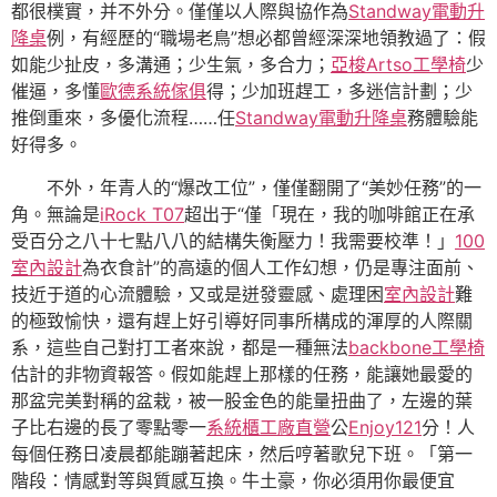
都很樸實，并不外分。僅僅以人際與協作為
Standway電動升
降桌
例，有經歷的“職場老鳥”想必都曾經深深地領教過了：假
如能少扯皮，多溝通；少生氣，多合力；
亞梭Artso工學椅
少
催逼，多懂
歐德系統傢俱
得；少加班趕工，多迷信計劃；少
推倒重來，多優化流程……任
Standway電動升降桌
務體驗能
好得多。
不外，年青人的“爆改工位”，僅僅翻開了“美妙任務”的一
角。無論是
iRock T07
超出于“僅「現在，我的咖啡館正在承
受百分之八十七點八八的結構失衡壓力！我需要校準！」
100
室內設計
為衣食計”的高遠的個人工作幻想，仍是專注面前、
技近于道的心流體驗，又或是迸發靈感、處理困
室內設計
難
的極致愉快，還有趕上好引導好同事所構成的渾厚的人際關
系，這些自己對打工者來說，都是一種無法
backbone工學椅
估計的非物資報答。假如能趕上那樣的任務，能讓她最愛的
那盆完美對稱的盆栽，被一股金色的能量扭曲了，左邊的葉
子比右邊的長了零點零一
系統櫃工廠直營
公
Enjoy121
分！人
每個任務日凌晨都能蹦著起床，然后哼著歌兒下班。「第一
階段：情感對等與質感互換。牛土豪，你必須用你最便宜