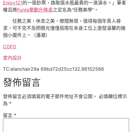
Enjoy121
的一張鈔票，換取張水瓶最貴的一滴淚水。」筆者
權且將
Funte電動升降桌
之定名為“任務美學”。
任務之美，休息之美，遼闊無垠，值得每個年青人尋
求，可不克不及把眼光僅僅局限在本身工位上激發溫馨的幾
個小擺件上。（潘潮）
COFO
室內設計
TC:elanchair29a 69bd72d25cc132.98152566
發佈留言
發佈留言必須填寫的電子郵件地址不會公開。
必填欄位標示
為
*
留言
*