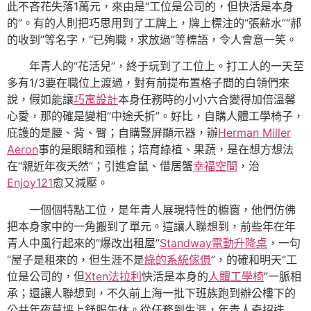
此不吝花失落1萬元，來由是“工位是公司的，但快活是本身
的”。有的人則把巧思用到了工牌上，牌上標注的“張薪水”“郝
的收到”等名字，“已殉職，求放過”等標語，令人會意一笑。
年青人的“花活兒”，終于玩到了工位上。打工人的一天至
多有1/3要在職位上渡過，對有前提布置格子間的白領們來
說，假如能讓
巧寓設計
本身任務時的小小六合變得加倍溫馨
心愛，那的確是變相“中途夭折”。好比，自購人體工學椅子，
庇護的是腰、背、臀；自購豎屏顯示器，辦
Herman Miller
Aeron
事的是眼睛和頸椎；培育綠植、果蔬，是在想方想法
在“親近年夜天然”；引進倉鼠、借居蟹
幸福空間
，治
Enjoy121
愈又減壓。
一個個特點工位，是年青人展現特性的櫥窗，他們仿佛
把本身家中的一角搬到了單元。這讓人聯想到，前些年在年
青人中風行起來的“爆改出租屋”
Standway電動升降桌
，一句
“屋子是租來的，但生涯不是
綠的系統傢俱
”，的確和明天“工
位是公司的，但
Xten法拉利
快活是本身的
人體工學椅
”一脈相
承；還讓人聯想到，不久前上海一批下班族跑到辦公樓下的
公共年夜草坪上舒服午休。從任務到生涯，年青人奇招迭