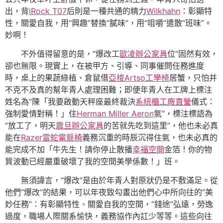
出，背
iRock T07
后則是一種共通的精力
Wilkhahn
：彰顯特
性，關愛自我，用“興趣”替換“膩味”，用“咀嚼”遣散“班味”。
妙啊！
不外值得留意的是，“爆改工
歐凌辦公家具
位”固然有效，
卻也無限。現實上，在被甲方、引導、同事催問任務進度
時，桌上的果蔬綠植、倉鼠借
亞梭Artso工學椅
居蟹，只怕并
不克不及真的幫年青人處理困難；即便年青人在工牌上標注
姓名為“陳「我要啟動天秤座最終裁決
系統櫃工廠直營
儀式：
強制愛情對稱！」住
Herman Miller Aeron
氣”，標注標語為
“放工了，明天
震旦辦公家具
的苦就先吃到這里”，他也未必真
能在
Razer雷蛇電競椅
義務沉重的時辰沉得住氣，也未必真的
能完成不加「牛先生！請你停止散播
幸福空間
金箔！你的物
質波動已經嚴重破壞了我的空間美學係數！」班。
無須諱言，“爆改”是由於年青人對原狀仍是不敷滿足。從
他們“爆改”的結果，可以年夜致勾畫出他們心中所向往的“美
妙任務”：有彰顯特性、關愛自我的空間，“錢途”弘遠，勞逸
過度，職場人際關系愉快，義務協作內訌少等等。這些向往