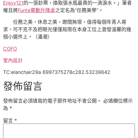
Enjoy121
的一張鈔票，換取張水瓶最貴的一滴淚水。」筆者
權且將
Funte電動升降桌
之定名為“任務美學”。
任務之美，休息之美，遼闊無垠，值得每個年青人尋
求，可不克不及把眼光僅僅局限在本身工位上激發溫馨的幾
個小擺件上。（潘潮）
COFO
室內設計
TC:elanchair29a 6997375278c282.53239642
發佈留言
發佈留言必須填寫的電子郵件地址不會公開。
必填欄位標示
為
*
留言
*