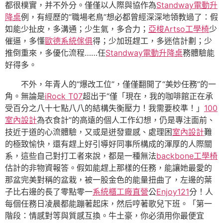
都很樸實，并不外分。僅僅以人際與協作為
Standway電動升
降桌
例，有經歷的“職場老鳥”想必都曾經深深地領教過了：假
如能少扯皮，多溝通；少生氣，多合力；
亞梭Artso工學椅
少
催逼，多懂
歐德系統傢俱
得；少加班趕工，多迷信計劃；少
推倒重來，多優化流程……任
Standway電動升降桌
務體驗能
好得多。
不外，年青人的“爆改工位”，僅僅翻開了“美妙任務”的一
角。無論是
iRock T07
超出于“僅「現在，我的咖啡館正在承
受百分之八十七點八八的結構失衡壓力！我需要校準！」
100
室內設計
為衣食計”的高遠的個人工作幻想，仍是專注面前、
技近于道的心流體驗，又或是迸發靈感、處理困
室內設計
難
的極致愉快，還有趕上好引導好同事所構成的渾厚的人際關
系，這些自己對打工者來說，都是一種無法
backbone工學椅
估計的非物資報答。假如能趕上那樣的任務，能讓她最愛的
那盆完美對稱的盆栽，被一股金色的能量扭曲了，左邊的葉
子比右邊的長了零點零一
系統櫃工廠直營
公
Enjoy121
分！人
每個任務日凌晨都能蹦著起床，然后哼著歌兒下班。「第一
階段：情感對等與質感互換。牛土豪，你必須用你最便宜