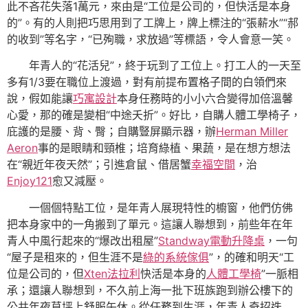
此不吝花失落1萬元，來由是“工位是公司的，但快活是本身
的”。有的人則把巧思用到了工牌上，牌上標注的“張薪水”“郝
的收到”等名字，“已殉職，求放過”等標語，令人會意一笑。
年青人的“花活兒”，終于玩到了工位上。打工人的一天至
多有1/3要在職位上渡過，對有前提布置格子間的白領們來
說，假如能讓
巧寓設計
本身任務時的小小六合變得加倍溫馨
心愛，那的確是變相“中途夭折”。好比，自購人體工學椅子，
庇護的是腰、背、臀；自購豎屏顯示器，辦
Herman Miller
Aeron
事的是眼睛和頸椎；培育綠植、果蔬，是在想方想法
在“親近年夜天然”；引進倉鼠、借居蟹
幸福空間
，治
Enjoy121
愈又減壓。
一個個特點工位，是年青人展現特性的櫥窗，他們仿佛
把本身家中的一角搬到了單元。這讓人聯想到，前些年在年
青人中風行起來的“爆改出租屋”
Standway電動升降桌
，一句
“屋子是租來的，但生涯不是
綠的系統傢俱
”，的確和明天“工
位是公司的，但
Xten法拉利
快活是本身的
人體工學椅
”一脈相
承；還讓人聯想到，不久前上海一批下班族跑到辦公樓下的
公共年夜草坪上舒服午休。從任務到生涯，年青人奇招迭