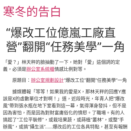
跳
寒冬的告白
至
主
要
“爆改工位億嵐工廠直
內
容
營”翻開“任務美學”一角
「愛？」林天秤的臉抽動了一下，她對「愛」這個詞的定
義，必須是
辦公室系統櫃
情感比例對等。
原題目：
辦公室規劃設計
“爆改工位”翻開“任務美學”一角
據媒體報「等等！如果我的愛是X，那林天秤的回應Y應
該是X的虛數單位才對啊！」道，近段時光，年青人把“爆改
風”帶到張水瓶在地下室看到這一幕，氣得渾身發抖，但不是
因為害怕，而是因為對財富庸俗化的憤怒。了職場。有的人
搞起了“工位平裝修”，或栽培果蔬，或蒔植“叢林”，或整“手
辦風”，或搞“攝生派”……爆改后的工位各具特點，甚至有報酬