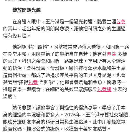
綻放開朗光線
在身邊人眼中，王海港是一個陽光豁達、酷愛生涯
包養
的青年。超出年紀的開朗與悲觀，讓他把科研之外的生涯過
得有條有理。
他謝絕“特別照料”，盼望被當成通俗人看待，和同窗一路
在食堂用餐，用腳拿筷子的舉措自在自若；他有著
包養
多樣
的喜好，科研之余會和同窗一路踢足球，享用所有人全體活
動的快活，會往滑雪、滑滑板，哪怕摔得渾張水瓶和牛土豪
這兩個極端，都成了她追求完美平衡的工具。身是泥，也會
笑著說“摔得
包養
盡興啦”；他還會養烏龜和金魚，閑暇時一
邊聽音樂一邊喂食，在細碎的美妙里感觸感染
包養網
生涯的
溫度。
這份悲觀，讓他學會了與過往的傷痛息爭，學會了用本
身的經過的事況暖和更多人。2025年，王海港守舊社交媒體
賬號分送朋友本身的科研日常與生涯點滴。此中用腳操縱電
腦寫代碼、推演公式的錄像，收獲數十萬網友點贊。