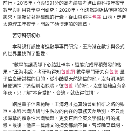
前行。2015年，他以591分的高考績績考進山東科技年夜學
數學與利用數學專門研究；2020年，他決然謝絕怙恃陪讀的
懇求，單獨背著輕飄飄的行囊，從山東飛往
包養
山西，走進
太道理工年夜學，開啟了碩博連讀的篇章。
苦守科研初心
本科誤打誤撞考進數學專門研究，王海港在數字與公式
的世界里找到了酷愛。
“數學能讓我靜下心結壯幹事，還能完成厚積薄發的後
果。”王海港說，考研時得知
包養網
數學專門研究有
包養
量
子信息研討標的目的，從小酷愛天然迷信的他，沒有涓滴遲
疑便選擇了這個前沿範疇。彼
包養
時的他，沒想過難度有多
年夜，只了解“本身愛好、合適，就值得往拼”。
踏進量子信息範疇，王海港才逼真領會到科研之路的艱
巨。本科常識與研討生階段的內在的事務天差地別，不只需
求深摯的體系性常識積聚，更要直面全英文學術材料的挑
釁。最後，他連一篇論文的摘要都讀不懂，曾整晚查單詞、