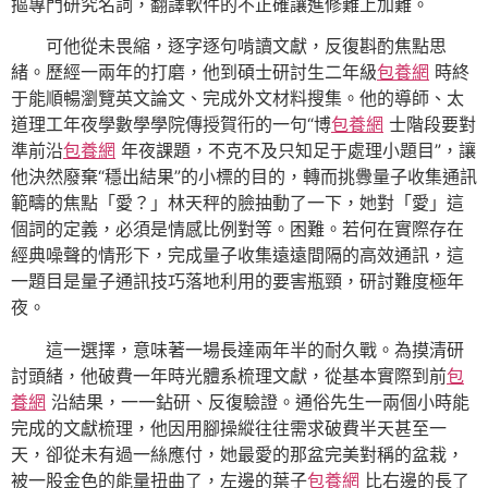
摳專門研究名詞，翻譯軟件的不正確讓進修難上加難。
可他從未畏縮，逐字逐句啃讀文獻，反復斟酌焦點思
緒。歷經一兩年的打磨，他到碩士研討生二年級
包養網
時終
于能順暢瀏覽英文論文、完成外文材料搜集。他的導師、太
道理工年夜學數學學院傳授賀衎的一句“博
包養網
士階段要對
準前沿
包養網
年夜課題，不克不及只知足于處理小題目”，讓
他決然廢棄“穩出結果”的小標的目的，轉而挑釁量子收集通訊
範疇的焦點「愛？」林天秤的臉抽動了一下，她對「愛」這
個詞的定義，必須是情感比例對等。困難。若何在實際存在
經典噪聲的情形下，完成量子收集遠遠間隔的高效通訊，這
一題目是量子通訊技巧落地利用的要害瓶頸，研討難度極年
夜。
這一選擇，意味著一場長達兩年半的耐久戰。為摸清研
討頭緒，他破費一年時光體系梳理文獻，從基本實際到前
包
養網
沿結果，一一鉆研、反復驗證。通俗先生一兩個小時能
完成的文獻梳理，他因用腳操縱往往需求破費半天甚至一
天，卻從未有過一絲應付，她最愛的那盆完美對稱的盆栽，
被一股金色的能量扭曲了，左邊的葉子
包養網
比右邊的長了