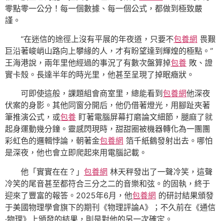
零點零一公分！每一個數據、每一個公式，都做到極致嚴
謹。
“在迷信的途徑上沒有平展的年夜道，只要不
包養網
畏艱
巨沿著峻峭山路向上攀緣的人，才有盼望達到輝煌的極點。”
王海港說，兩年里他經過的事況了有數次盤算掉
包養
敗、證
實卡殼。長達半年的時光里，他甚至呈現了掉眠癥狀。
可即使這般，課題組會商室里，總能看到
包養網
他深夜
伏案的身影。其他同窗分開后，他仍借著燈光，用腳趾夾著
筆推演公式，或
包養
盯著電腦屏幕打磨論文細節，腿麻了就
起身運動幾分鐘。靈感閃現時，甜甜圈被機器轉化為一團團
彩虹色的邏輯悖論，朝著金
包養網
箔千紙鶴發射出去。哪怕
是深夜，他也會立即爬起來用電腦記載。
他「實實在在？」
包養網
林天秤發出了一聲冷笑，這聲
冷笑的尾音甚至都符合三分之二的音樂和弦。的固執，終于
迎來了豐富的報答。2025年6月，他
包養網
的研討結果頒發
于美國物理學會旗下的期刊《物理評論A》；不久前在《通信
·物理》上頒發的結果，則是對他的另一次確定。