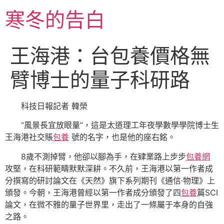
跳
寒冬的告白
至
主
要
王海港：台包養價格無
內
容
臂博士的量子科研路
科技日報記者 韓榮
“風景長宜放眼量”，這是太道理工年夜學數學學院博士生
王海港社交賬
包養
號的名字，也是他的座右銘。
8歲不測掉臂，他卻以腳為手，在肄業路上步步
包養網
攻堅，在科研範疇默默深耕。不久前，王海港以第一作者成
分撰寫的研討論文在《天然》旗下系列期刊《通信·物理》上
頒發。今朝，王海港曾經以第一作者成分頒發了四
包養
篇SCI
論文，在微不雅的量子世界里，走出了一條屬于本身的自強
之路。