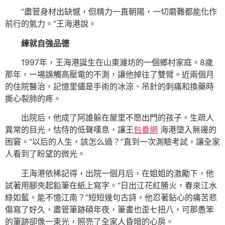
“盡管身材出缺憾，但精力一直朝陽，一切磨難都能化作
前行的氣力。”王海港說。
練就自強品德
1997年，王海港誕生在山東濰坊的一個鄉村家庭。8歲
那年，一場誤觸高壓電的不測，讓他掉往了雙臂。近兩個月
的住院醫治，記憶里儘是手術的冰涼、吊針的刺痛和換藥時
撕心裂肺的疼。
出院后，他成了阿誰躲在屋里不愿出門的孩子。生疏人
異常的目光，怙恃的低聲嘆息，讓王
包養網
海港墮入無邊的
困窘。“以后的人生，該怎么過？”直到一次測驗考試，讓全家
人看到了盼望的微光。
王海港依稀記得，出院一個月后，在姐姐的激勵下，他
試著用腳夾起鉛筆在紙上寫字。“日出江花紅勝火，春來江水
綠如藍。能不憶江南？”短短幾句古詩，他忍著鉆心的痛苦悲
傷寫了好久，盡管筆跡碩年夜，筆畫也歪七扭八，可那愚笨
的筆跡卻像一束光，照亮了全家人昏暗的心房。