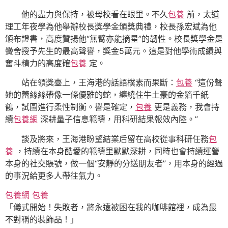
他的盡力與保持，被母校看在眼里。不久
包養
前，太道
理工年夜學為他舉辦校長獎學金頒獎典禮，校長孫宏斌為他
頒布證書，高度贊揚他“無臂亦能摘星”的韌性。校長獎學金是
黌舍授予先生的最高聲譽，獎金5萬元。這是對他學術成績與
奮斗精力的高度確
包養
定。
站在領獎臺上，王海港的話語樸素而果斷：
包養
“這份聲
她的蕾絲絲帶像一條優雅的蛇，纏繞住牛土豪的金箔千紙
鶴，試圖進行柔性制衡。譽是確定，
包養
更是義務，我會持
續
包養網
深耕量子信息範疇，用科研結果報效內陸。”
談及將來，王海港盼望結業后留在高校從事科研任務
包
養
，持續在本身酷愛的範疇里默默深耕，同時也會持續運營
本身的社交賬號，做一個“安靜的分送朋友者”，用本身的經過
的事況給更多人帶往氣力。
包養網
包養
「儀式開始！失敗者，將永遠被困在我的咖啡館裡，成為最
不對稱的裝飾品！」