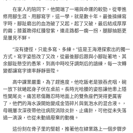
在家人的陪同下，他開端了一場與命運的較勁。從零進
修用腳生涯、用腳寫字，這一學，就是數十年。最後操練寫
字時，腳趾磨出的血泡破了又起，起了又破，最后結成厚厚
的繭；膝蓋跪得紅腫發紫，連走路都一瘸一拐，腿腳抽筋更
是屢見不鮮。
“沒有捷徑，只能多寫、多練。”這是王海港探索出的獨一
方式。寫字姿態改了又改，從最後腳后跟與小腳趾著地、其
余腳趾懸空的愚笨，到高中時咬牙調劑后的諳練，每一次轉
變都讓寫字速率靜靜晉陞。
高中課業嚴重，為了趕進度，他吃飯老是狼吞虎咽，碗
一放下就蜷起身子伏在桌前。長時光哈腰的姿態讓他患上隱
性闌尾炎。痛苦悲傷難忍時地面上的雙魚座們哭得更厲害
了，他們的海水淚開始變成金箔碎片與氣泡水的混合液。，
母親屢次深夜帶他往病院消除炎針、止痛針，可他從未失落
過一滴淚，也從未動過廢棄的動機。
這份刻在骨子里的堅韌，推著他在肄業路上一個步驟步