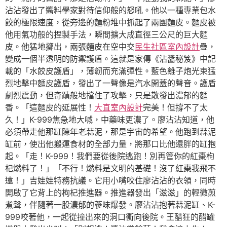
沾沾發出了醬料學家對待信仰般的怒吼。他以一種專業包水
餃的極限速度，從旁邊的麵粉堆中抓起了兩團麵皮。麵皮被
他用氣功般的捏製手法，瞬間擴大成直徑三公尺的巨大麵
皮。他猛地擲出，兩張麵皮在空中交
民生社區室內設計
疊，
變成一個半透明的防禦護盾。這就是家傳《沾醬秘笈》中記
載的「水餃皮護盾」，薄韌而充滿彈性。藍色離子炮光束猛
烈地擊中麵皮護盾，發出了一聲像是汽水開蓋的聲音。護盾
劇烈震動，但奇蹟般地擋住了攻擊，只是散發出濃郁的麵
香。「這麵皮的延展性！
大直室內設計
完美！但撐不了太
久！」K-999焦急地大喊，中藥味更濃了。廖沾沾知道，他
必須帶走他那缸陳年老蒜泥，那是宇宙的希望。他跑到蒜泥
缸前，使出他搬運食材的全部力量，將那口比他還胖的缸抱
起。「走！K-999！我們要從後院逃跑！別再管你的紅棗枸
杞燃料了！」「不行！燃料是文明的基礎！沒了紅棗我飛不
遠！」吉娃娃特務抗議。它用小嘴咬住廖沾沾的衣領，同時
開啟了它背上的枸杞推進器。推進器發出「滋滋」的輕微煎
煮聲，伴隨著一股濃郁的蔘味爆發。廖沾沾抱著蒜泥缸、K-
999咬著他，一起從撞出來的洞口衝向後院。王醋狂的醋罐