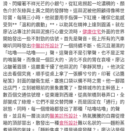
滑、閃耀著不祥光芒的小銀勺，從缸底撈起一坨濃稠的、顏
色介於灰綠與土黃之間的發酵物。這蒜泥被他照顧得像稀世
珍寶，每隔三小時，他就要用手指彈一下缸邊，確保它能感
受到**「溫和的震動」**，以助其在精神上達到圓滿。就在
廖沾沾專注於與蒜泥進行心靈交流時，
健康住宅
外面的世界
開始發出一些不對勁的信號。首先是聲音。街上所有的汽車
喇叭同時發出
中醫診所設計
了一個持續不斷、低沉且潮濕的
「咕嚕——咕嚕——」聲。這聲音不是引擎聲，也不是正常
的鳴笛聲，而像是一個巨大的、消化不良的胃在哀嚎。廖沾
沾皺著眉頭，這嚴重干擾了他蒜泥的「寧靜冥想」。他決定
出去看個究竟，順手從桌上拿了一張髒兮兮的，印著《沾醬
秘笈》封面的皺衛生紙，塞進口袋以備不時之需。他一腳踏
出店門，立刻被眼前的景象震驚了。整條城市的主幹道上，
數百個交通信號燈，從東邊到西邊，從高架橋到巷弄口，全
部變成了綠燈。它們不是交替閃爍，而是固定在「通行」的
狀態，同時，每一個燈箱都發出了那種「咕嚕咕嚕」的聲
音，並且有一層淡淡的
醫美診所設計
、熱氣騰騰的白霧從燈
箱的頂部冒出，散發出一種
會所設計
難以名狀的——麵粉蒸
煮過頭的氣味。「麵粉焦慮？還是過度發酵？」廖沾沾是個