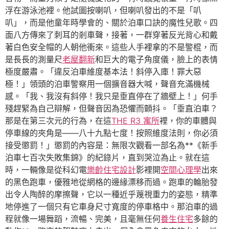
浮在游泳池裡。他試圖按喇叭，但喇叭發出的不是「叭
叭」，而是他童年時學會的、關於泊車口訣的魔性兒歌。四
面八方傳來了刺耳的剎車聲，接著，一群穿著反光背心和戴
著白色安全帽的人朝他衝來。這些人手裡拿的不是警棍，而
是長長的測量尺
老屋翻新
和巨大的電子角度儀，臉上的表情
極度嚴肅。「違反泊車維度基本法！斜停入庫！罪大惡
極！」領頭的泊車警察用一個擴音器大喊，聲音充滿機械
感。「我、我沒有斜停！我只是垂直停在了牆壁上！」何手
殘趕緊為自己辯解，但聲音因為恐懼而顫抖。「垂直泊車？
那是在第三次元的行為，在這
THE R3 寓所
裡，你的車體與
停車線的夾角是——八十九點七度！按照維度法則，你必須
接受懲罰！」懲罰的內容是：無限次觀看一部名為**《新手
泊車七百次失敗集錦》的紀錄片，直到哭泣為止。就在這
時，一輛像是從科幻電
樂齡住宅設計
影裡開
空間心理學
出來
的黑色跑車，優雅地從網格的邊緣漂移而過。跑車的輪胎發
出令人陶醉的摩擦聲，它以一種近乎蔑視重力的姿態，精準
地停進了一個只有它車身尺寸寬度的停車格中。那泊車的過
程就像一場舞蹈，流暢、完美，且毫無任何
養生住宅
多餘的