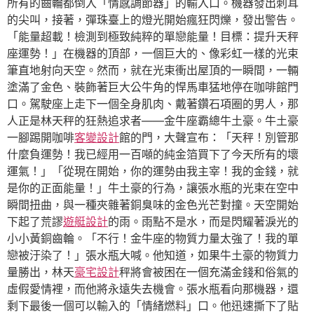
所有的齒輪都倒入「情感調節器」的輸入口。機器發出刺耳
的尖叫，接著，彈珠臺上的燈光開始瘋狂閃爍，發出警告。
「能量超載！檢測到極致純粹的單戀能量！目標：提升天秤
座運勢！」在機器的頂部，一個巨大的、像彩虹一樣的光束
筆直地射向天空。然而，就在光束衝出屋頂的一瞬間，一輛
塗滿了金色、裝飾著巨大公牛角的悍馬車猛地停在咖啡館門
口。駕駛座上走下一個全身肌肉、戴著鑽石項圈的男人，那
人正是林天秤的狂熱追求者——金牛座霸總牛土豪。牛土豪
一腳踢開咖啡
客變設計
館的門，大聲宣布：「天秤！別管那
什麼負運勢！我已經用一百噸的純金箔買下了今天所有的壞
運氣！」「從現在開始，你的運勢由我主宰！我的金錢，就
是你的正面能量！」牛土豪的行為，讓張水瓶的光束在空中
瞬間扭曲，與一種夾雜著銅臭味的金色光芒對撞。天空開始
下起了荒謬
遊艇設計
的雨。雨點不是水，而是閃耀著淚光的
小小黃銅齒輪。「不行！金牛座的物質力量太強了！我的單
戀被汙染了！」張水瓶大喊。他知道，如果牛土豪的物質力
量勝出，林天
豪宅設計
秤將會被困在一個充滿金錢和俗氣的
虛假愛情裡，而他將永遠失去機會。張水瓶看向那機器，還
剩下最後一個可以輸入的「情緒燃料」口。他迅速撕下了貼