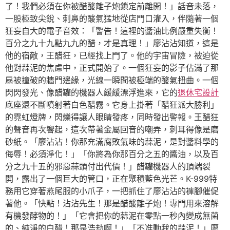
了！我們必須在你被醋酸離子炮鎖定前離開！」話音未落，
一股極致尖銳、刺鼻的酸氣猛地從店門口灌入，伴隨著一個
狂妄自大的電子音效：「警告！這裡的醬油比例嚴重失衡！
百分之九十九點九九的醋，才是真理！」廖沾沾知道，這是
他的宿敵，王醋狂，已經找上門了。他的宇宙冒險，被迫從
他對蒜泥的焦慮中，正式開始了。一個狂妄的影子佔滿了那
扇被撞破的牆門邊緣，光線一瞬間被極端的酸氣扭曲。一個
閃閃發光、像醋罐的機器人緩緩漂浮進來，它的
退休宅設計
底座還不斷噴射著白色醋霧。它身上掛著「醋狂派大勝利」
的霓虹燈牌，閃爍得讓人眼睛發疼，同時發出警報。王醋狂
的聲音再次響起，這次帶著金屬回音的嘲弄，刺耳得像是磨
砂紙。「廖沾沾！你那充滿腐敗氣味的蒜泥，是對醬料學的
侮辱！必須淨化！」「你將為你那百分之五的醬油，以及百
分之九十五的邪惡蒜頭付出代價！」醋罐機器人的頂端裂
開，露出了一個巨大的管口，正在聚積藍色光芒。K-999特
務用它穿著燕尾服的小爪子，一把抓住了廖沾沾的褲腳催促
著他。「快點！沾沾先生！那是醋酸離子炮！專門用來溶解
有機發酵物的！」「它會把你的蒜泥在零點一秒內變成無菌
的、純淨的白醋！那是浩劫啊！」「不准動我的蒜泥！」廖