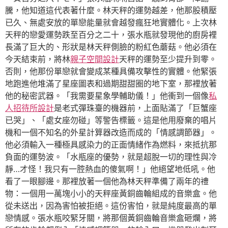
騰，他知道這代表著什麼。林天秤的運勢越差，他那股積壓
已久、無處安放的單戀能量就會越發瘋狂地實體化。上次林
天秤的戀愛運勢跌至百分之二十，張水瓶就發現他的廚房裡
長滿了巨大的、形狀是林天秤側臉的粉紅色蘑菇。他必須在
今天結束前，將林
親子空間設計
天秤的運勢至少提升到零。
否則，他那份單戀就會變成某種具備攻擊性的實體。他緊張
地跑進他堆滿了星座圖表和過期甜甜圈的地下室，那裡放著
他的秘密武器。「我需要星象學輔助儀！」他衝到一個像
私
人招待所設計
是老式彈珠臺的機器前，上面貼滿了「巨蟹座
已哭」、「處女座勿碰」等警告標籤。這是他用廢棄的唱片
機和一個不知名的外星計算器改造而成的「情感調節器」。
他必須輸入一種極具感染力的正面情緒作為燃料，來抵抗那
負面的運勢波。「水瓶座的優勢，就是超脫一切的理性與冷
靜…才怪！我只有一腔熱血的傻氣啊！」他絕望地低吼。他
看了一眼腳邊。那裡放著一個他為林天秤準備了兩年的禮
物：一個用一萬塊小小的天秤座黃銅齒輪組成的音樂盒。他
從未送出，因為害怕被拒絕。這份害怕，就是純度最高的單
戀情感。張水瓶咬緊牙關，將那個黃銅齒輪音樂盒砸爛，將