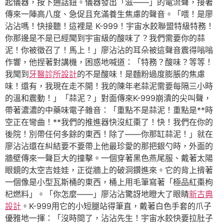
起儀器，按下通話鈕。儀器發出「滋——」的電流聲，接著
傳來一陣高八度、急促且充滿養生焦慮的聲音。「喂！是廖
沾沾嗎！快接聽！這裡是 K-999！宇宙水餃聯盟特級特務！
你那邊是不是已經聞到宇宙級的酸味了？我們需要你的蒜
泥！你被徵召了！馬上！」廖沾沾的耳朵被這聲音震得嗡嗡
作響，他捏著對講機，困惑地喊道：「特務？酸味？等等！
我聞到
牙醫診所設計
的不是酸味！是麵粉過度膨脹的焦慮
味！還有，我現在走不開！我的陳年老蒜泥需要每隔三小時
的溫和震動！」「蒜泥？」對面傳來K-999崩潰的尖叫聲，
帶著濃濃的中藥味電子雜音：「重點不是蒜泥！重點是**時
空正在彎曲！**我們的推進器快沒紅棗了！快！我們在你的
後院！別帶任何多餘的東西！除了——你那缸蒜泥！」就在
廖沾沾還在糾結要不要帶上他最珍愛的那把銀勺時，外面的
牆壁傳來一聲巨大的撞擊。一個穿著黑色燕尾服、戴著太陽
眼鏡的太空吉娃娃，正從牆上的破洞鑽進來。它的背上揹著
一個像是小型瓦斯桶的東西，桶上用毛筆寫著「極品紅棗枸
杞燃料」。「你怎麼——」廖沾沾驚訝地瞪大了眼睛
新古典
設計
。K-999用它的小短腿站得筆直，戴著白色手套的爪子
優雅地一揮：「沒時間了，沾沾先生！宇宙水餃快要拉肚子