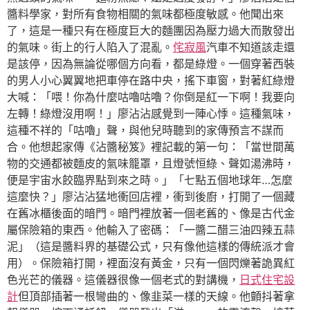
醬料學家，對所有食物相關的氣味都極度敏感。他聞出來
了，這是一種只有在極度巨大的麵團因為壓力過大而散發出
的氣味。街上的行人陷入了混亂。
侘寂風
汽車不知道該走還
是該停，因為無論從哪個方向看，都是綠燈。一個穿著西裝
的男人小心翼翼地把車停在路中央，搖下車窗，對著紅綠燈
大喊：「喂！你為什麼咕嚕咕嚕？你倒是紅一下啊！我要向
左轉！綠燈沒用啊！」廖沾沾感覺到一陣心悸。這種氣味，
這種不祥的「咕嚕」聲，與他兒時聽到的家傳預言不謀而
合。他想起家傳《沾醬秘笈》裡記載的第一句：「當世間萬
物的交通都被麵皮的氣味籠罩，且燈號恒綠、聲如湯沸時，
便是宇宙水餃臨界點到來之時。」「七點五個地球年…怎麼
這麼快？」廖沾沾猛地衝回店裡，衝到後廚，打開了一個藏
在舊冰櫃後面的暗門。暗門裡放著一個老舊的、像是古代金
屬保險箱的東西。他輸入了密碼：「一醬二醋三油四辣五蒜
泥」（這是醬料界的基礎公式，只有像他這樣的傳統派才會
用）。保險箱打開，裡面沒有黃金，只有一個閃爍著詭異紅
色光芒的儀器。這儀器很像一個老式的對講機，
日式住宅設
計
但頂部插著一根彎曲的、像韭菜一樣的天線。他顫抖著拿