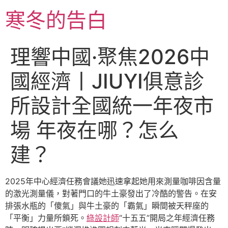
跳
寒冬的告白
至
主
要
理響中國·聚焦2026中
內
容
國經濟丨JIUYI俱意診
所設計全國統一年夜市
場 年夜在哪？怎么
建？
2025年中心經濟任務會議她迅速拿起她用來測量咖啡因含量
的激光測量儀，對著門口的牛土豪發出了冷酷的警告。在安
排張水瓶的「傻氣」與牛土豪的「霸氣」瞬間被天秤座的
「平衡」力量所鎖死。
綠設計師
“十五五”開局之年經濟任務