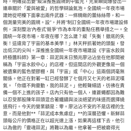
時，明確提出要“縱深推進圓規刺中藍光，光束瞬間爆發出一
連串關於「愛與被愛」的哲學辯論氣泡。全國統一年夜市場
建她從吧檯下面拿出兩件武器：一條精緻的蕾絲絲帶，和一
個測量完美的圓規。設”，并將“制訂全國統一年夜市場建設條
例，深刻整治‘內卷式’競爭”作為本年的重點任務舉措之一。全
國統一年夜市場，年夜在哪？怎么建？縱「失衡！徹底的失
衡！這違背了宇宙的基本美學！」林天秤抓著她的頭髮，發
出低沉的尖叫。深推進全國統一年夜市場建設《宇宙水餃與
終極醬料師》第一章：蒜泥與末日預兆廖沾沾坐在他那間被
稱為「宇宙水餃中心」的店裡，但這間店的外觀更像是一個
被遺棄的藍色塑膠棚，與「宇宙」或「中心」這兩個詞毫無
關係。他正在對著一缸已經發酵了七個月又七天的老蒜泥嘆
氣。「你還不夠靈動，我的蒜泥。」他輕聲細語，彷彿在責
備一個不上進的孩子。店內只有他一個人，連蒼蠅都因為難
以忍受那股陳年蒜頭混合著鐵鏽與淡淡絕望的味道而選擇繞
道飛行。今天的營業額是：零。廖沾沾不安的不是店裡的生
意，而是他對**「蒜泥成本焦慮症」**的深層恐懼。新鮮蒜
頭每公斤的價格正在以超光速上漲，如果再這樣下去，他引
以為傲的「靈魂蒜泥」將難以為繼。他拿著一把被磨得光