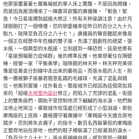
他那張覆蓋著七層舊報紙的單人床上驚醒，不是因為鬧鐘，
而是因為屋頂傳來了一陣震耳欲聾的廣播聲。「緊急！緊
急！今日星座運勢超級大修正！所有天秤座請注意！由於月
球剛剛打了一個噴嚏，您的戀愛機率從昨日的百分之九十九
點九，陡降至負百分之八十七！」廣播員的聲音聽起來像是
一個正在經歷中年危機的雙子座，充滿了戲劇性的絕望。張
水瓶，一個典型的水瓶座，立刻感到一陣恐慌，這是他患有
「星座預報壓力症候群」後的標準反應。他單戀著住在隔壁
棟、經營一家「平衡美學」咖啡館的林天秤。林天秤完美得
像是從黃金分割線中走出來的藝術品。而張水瓶的人生，則
像一團被獅子座暴君隨意亂踢的毛線球，充滿了混亂與錯
位。他衝到窗邊，往外看去。整座城市已經因為這個突如其
來的「超級
天母室內設計
修正」而陷入了荒謬的混亂。街道
上的雙魚座們，開始不受控制地流下鹹鹹的海水淚，他們無
法停止地哭泣，導致城市低窪處已經形成了小型潟湖。那些
摩羯座的上班族，嚴格遵守著廣播中「摩羯座今天適合原地
踏步，否則將失去襪子」的指令。數百名西裝筆挺的摩羯座
正整齊地站在原地，他們的鞋子裡裝滿了已經潮濕的淚水。
「負百分之八十七？」張水瓶喃喃自語，感到胃部一陣翻