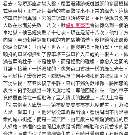
看去，發現那座高聳入雲、覆蓋著鏽跡斑斑鐵網的多層機械
式停車塔，正在那片窄巷的盡頭散發出不正常的綠光。這棟
停車塔是個異類，它的三號車位始終空著，並且傳說只要有
人敢在它面前失敗十八次，就
設計家豪宅
會被傳送到一個泊
車地獄。他已經失敗了十七次。現在是第十八次。他打了方
向盤，車頭朝著銅獨角獸的方向猛地偏轉。後視鏡發出最後
的溫柔提醒：「再見，世界。」他沒有撞上獨角獸，但他那
顫抖的車尾卻擦到了停車塔三號車位入口處的一根古老、佈
滿苔蘚的柱子。不是撞擊，而是輕柔的碰觸，像戀人之間的
耳語。接著，一道濃郁的、像薄荷口香糖一樣的綠色光芒。
猛地從柱子爆發出來，瞬間吞噬了何手殘和他的掀背車。光
芒消失後，窄巷恢復了平靜，只剩下獨角獸雕像一臉困惑的
表情。何手殘感覺一陣天旋地轉，等他回過神來，他的車子
竟然垂直停在一個貼滿了巨大獎狀的牆壁上。獎狀上寫著：
「完美倒車入庫獎——第零點零零零零零九度偏差。」落款
人是「倒車王」。他趕緊從車窗探出頭，發現周圍不再是熟
悉的城市街道，而是一望無際、由無數白線和編號組成的巨
大網格。這裡的空氣聞起來像是新買的輪胎和劣質香水的混
合物，而重力似乎是隨機變化的，有時感覺很重，有時像漂