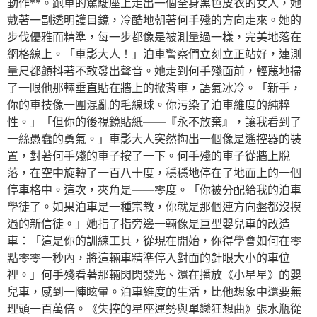
動作**。跑車的駕駛座上走出一個全身黑色皮衣的女人，她
戴著一副透明護目鏡，冷酷地朝著何手殘的方向走來。她的
步伐優雅而精準，每一步都像是被測量過一樣，完美地落在
網格線上。「車影大人！」泊車警察們立刻立正站好，連測
量尺都顫抖著不敢發出聲音。她走到何手殘面前，輕蔑地掃
了一眼他那輛垂直貼在牆上的掀背車，語氣冰冷。「新手，
你的車技像一團混亂的毛線球。你污染了泊車維度的純粹
性。」「但你的後視鏡貼紙——『永不放棄』，讓我看到了
一絲愚蠢的勇氣。」車影大人突然掏出一個像是遙控器的裝
置，對著何手殘的車子按了一下。何手殘的車子從牆上脫
落，在空中旋轉了一百八十度，穩穩地停在了地面上的一個
停車格中。這次，夾角是——零度。「你被分配給我的泊車
學徒了。如果泊車是一種宗教，你就是那個連方向盤都沒摸
過的新信徒。」她指了指旁邊一輛像是巨型嬰兒車的改造
車：「這是你的訓練工具，從現在開始，你得學會如何在零
點零零一秒內，將這輛車精準停入對面的針眼大小的車位
裡。」何手殘看著那輛閃閃發光、還在播放《小星星》的嬰
兒車，感到一陣眩暈。泊車維度的生活，比他想象中還要無
理頭一百萬倍。《失控的星座運勢與單戀狂想曲》張水瓶從