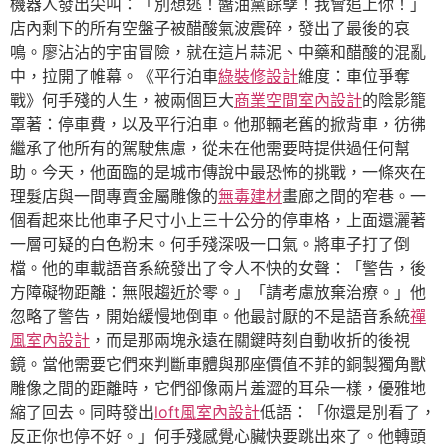
機器人發出尖叫：「別想逃！醬油黨餘孽！我會追上你！」
店內剩下的所有空盤子被醋酸氣波震碎，發出了最後的哀
鳴。廖沾沾的宇宙冒險，就在這片蒜泥、中藥和醋酸的混亂
中，拉開了帷幕。《平行泊車
綠裝修設計
維度：車位爭奪
戰》何手殘的人生，被兩個巨大
商業空間室內設計
的陰影籠
罩著：停車費，以及平行泊車。他那輛老舊的掀背車，彷彿
繼承了他所有的駕駛焦慮，從未在他需要時提供過任何幫
助。今天，他面臨的是城市傳說中最恐怖的挑戰，一條夾在
理髮店與一間專賣金屬雕像的
無毒建材
畫廊之間的窄巷。一
個看起來比他車子尺寸小上三十公分的停車格，上面還灑著
一層可疑的白色粉末。何手殘深吸一口氣。將車子打了倒
檔。他的車載語音系統發出了令人不快的女聲：「警告，後
方障礙物距離：無限趨近於零。」「請考慮放棄治療。」他
忽略了警告，開始緩慢地倒車。他最討厭的不是語音系統
禪
風室內設計
，而是那兩塊永遠在關鍵時刻自動收折的後視
鏡。當他需要它們來判斷車體與那座價值不菲的銅製獨角獸
雕像之間的距離時，它們卻像兩片羞澀的耳朵一樣，優雅地
縮了回去。同時發出
loft風室內設計
低語：「你還是別看了，
反正你也停不好。」何手殘感覺心臟快要跳出來了。他轉頭