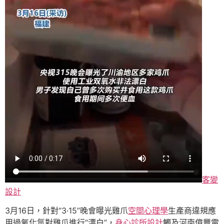
客變
設計
3月16日，針對“3·15”晚會曝光雞爪
空間心理學
生產商違規應
用過氧化氫對雞爪進行“漂白”，
身心診所設計
觸及河南億豐電