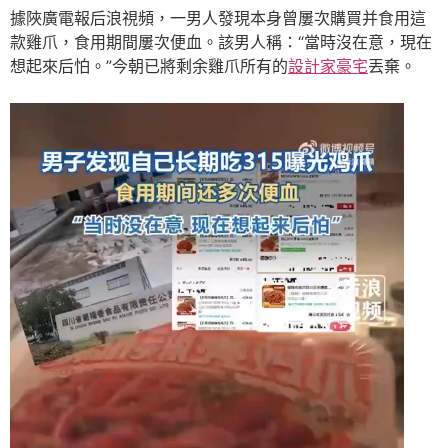
據陜廣電報后浪視頻，一男人發現本身曾屢次購買并食用這
款雞爪，食用期間屢次便血。該男人稱：“當時沒在意，現在
想起來后怕。”今朝已將剩余雞爪所有的
設計家豪宅
丟棄。