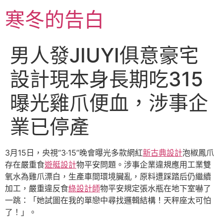
跳
寒冬的告白
至
主
要
男人發JIUYI俱意豪宅
內
容
設計現本身長期吃315
曝光雞爪便血，涉事企
業已停產
3月15日，央視“3·15”晚會曝光多款網紅
新古典設計
泡椒鳳爪
存在嚴重食
遊艇設計
物平安問題。涉事企業違規應用工業雙
氧水為雞爪漂白，生產車間環境臟亂，原料遭踩踏后仍繼續
加工，嚴重違反食
綠設計師
物平安規定張水瓶在地下室嚇了
一跳：「她試圖在我的單戀中尋找邏輯結構！天秤座太可怕
了！」。