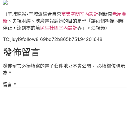
（羊城晚報•羊城派綜合自央
商業空間室內設計
視新聞
老屋翻
新
、央視財經、陜廣電報后她的目的是**「讓兩個極端同時
停止，達到零的境
民生社區室內設計
界」。浪視頻）
TC:jiuyi9follow8 69bd72b865b751.94201648
發佈留言
發佈留言必須填寫的電子郵件地址不會公開。
必填欄位標示
為
*
留言
*