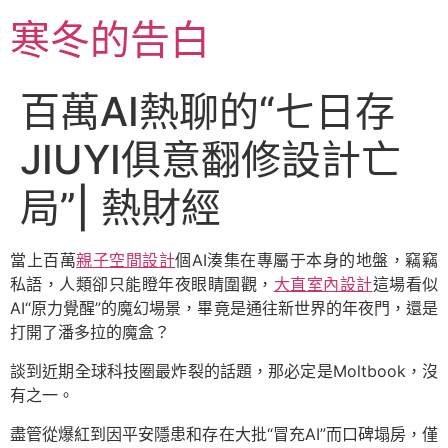
跳
寒冬的告白
至
主
要
百萬AI熱聊的“七日存
內
容
JIUYI俱意翻修設計亡
局”| 熱財經
當上百萬
親子空間設計
個AI湊集在專屬于本身的地盤，竊竊
私語，人類卻只能瞪年夜眼睛圍觀，
大直室內設計
這場看似
AI“原力覺醒”的魔幻場景，畢竟是通往新世界的年夜門，還是
打開了潘多拉的魔盒？
談到近期全球科技圈最炸裂的話題，那必定是Moltbook，沒
有之一。
盡管從爆紅到因平安隱患和存在大批“冒充AI”而口碑塌房，僅