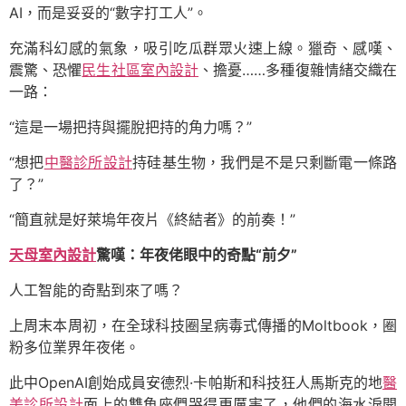
AI，而是妥妥的“數字打工人”。
充滿科幻感的氣象，吸引吃瓜群眾火速上線。獵奇、感嘆、
震驚、恐懼
民生社區室內設計
、擔憂……多種復雜情緒交織在
一路：
“這是一場把持與擺脫把持的角力嗎？”
“想把
中醫診所設計
持硅基生物，我們是不是只剩斷電一條路
了？”
“簡直就是好萊塢年夜片《終結者》的前奏！”
天母室內設計
驚嘆：年夜佬眼中的奇點“前夕”
人工智能的奇點到來了嗎？
上周末本周初，在全球科技圈呈病毒式傳播的Moltbook，圈
粉多位業界年夜佬。
此中OpenAI創始成員安德烈·卡帕斯和科技狂人馬斯克的地
醫
美診所設計
面上的雙魚座們哭得更厲害了，他們的海水淚開