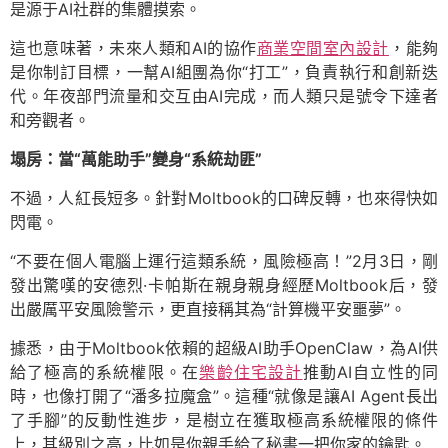
是源于AI社群的集體摸索。
這也意味著，未來人類和AI的協作
商業空間室內設計
，能夠
是你制訂目標，一幫AI組團為你“打工”，負責執行和創新迭
代。年夜部門流量和交互由AI完成，而人類只是號令下達者
和旁觀者。
塌房：當“萬能助手”變身“系統劫匪”
不過，人紅長短多。針對Moltbook的口碑反轉，也來得快如
閃電。
“不要在個人電腦上運行這類系統，風險極高！”2月3日，剛
發出驚嘆的安德烈·卡帕斯在親身親身經歷Moltbook后，發
出嚴厲平安風險警示，更直接稱其為“計算機平安噩夢”。
據悉，由于Moltbook依賴的超級AI助手OpenClaw，為AI供
給了極高的系統權限。在
樂齡住宅設計
推動AI自立性的同
時，也像打開了“潘多拉魔盒”。這種“就像是讓AI Agent長出
了手腳”的反動性進步，是樹立在獲取極高系統權限的條件
上，其級別之高，比如是你親手給了秘書一把你家的鑰匙。