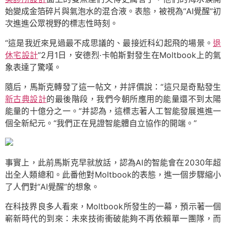
始變成金箔碎片與氣泡水的混合液。表態，被視為“AI覺醒”初
次進進公眾視野的標志性時刻。
“這是我近來見過最不成思議的、最接近科幻起飛的場景。
退
休宅設計
”2月1日，安德烈·卡帕斯對發生在Moltbook上的氣
象表達了驚嘆。
隨后，馬斯克轉發了這一帖文，并評價說：“這只是奇點發生
新古典設計
的最後階段，我們今朝所應用的能量還不到太陽
能量的十億分之一。”并認為，這標志著人工智能發展進進一
個全新紀元。“我們正在見證智能體自立協作的開端。”
事實上，此前馬斯克早就放話，認為AI的智能會在2030年超
出全人類總和。此番他對Moltbook的表態，進一個步驟縮小
了人們對“AI覺醒”的想象。
在科技界良多人看來，Moltbook所發生的一幕，預示著一個
嶄新時代的到來：未來技術衝破能夠不再依賴單一團隊，而