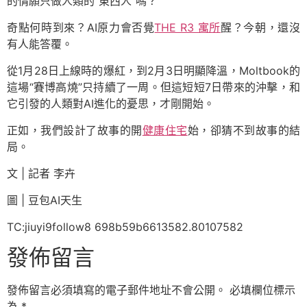
的情願只做人類的“東西人”嗎？
奇點何時到來？AI原力會否覺
THE R3 寓所
醒？今朝，還沒
有人能答覆。
從1月28日上線時的爆紅，到2月3日明顯降溫，Moltbook的
這場“賽博高燒”只持續了一周。但這短短7日帶來的沖擊，和
它引發的人類對AI進化的憂思，才剛開始。
正如，我們設計了故事的開
健康住宅
始，卻猜不到故事的結
局。
文 | 記者 李卉
圖 | 豆包AI天生
TC:jiuyi9follow8 698b59b6613582.80107582
發佈留言
發佈留言必須填寫的電子郵件地址不會公開。
必填欄位標示
為
*