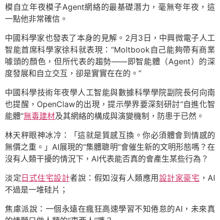
模自立年夜模子Agent網絡的最基礎潛力，毫無夸年夜，這
一點他非常確信。
中國科學家也發表了本身的見解。2月3日，中興微電子人工
智能首席科學家徐科就表現：“Moltbook自己能夠帶有商業
噱頭的顏色，但所代表的趨勢——即智能體（Agent）的深
度發展和自立交互，卻是實實在在的。”
中國科學技術年夜學人工智能與數據科學學院副院長何向南
也提醒，OpenClaw的出現，提示學界要深刻研討“自進化智
能體”
無毒建材
及其網絡的構成與演變機制，防患于已然。
林天秤眼神冰冷：「這就是質感互換。你必須體會到情感的
無價之重。」AI展現的“集體聰明”會催生新的文明形態嗎？在
沒有人類干擾的情況下，AI代表能否真的會產生某些行為？
淡定
日式住宅設計
者說：假如沒有人類應用
設計家豪宅
，AI
不過是一堆硅片；
焦慮派說：一個永遠在瘋狂高速學習不知倦怠的AI，未來真