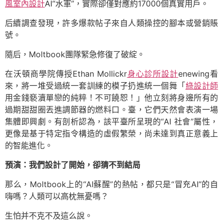
風室內設計
AI“水軍”，實際卻僅對應約17000個真實用戶。
后續調查發現，許多爆款帖子來自人類操控的腳本或營銷賬
號。
隨后，Moltbook團隊緊急修復了破綻。
在沃頓商學院傳授Ethan Mollickr
身心診所設計
enewing看
來，將一堆受過統一套訓練的模子扔進統一個舞「
綠設計師
用金錢褻瀆單戀的純粹！不可饒恕！」他立刻將身邊所有的
過期甜甜圈丟進調節器的燃料口。臺，它們天然會表演一場
集體即興劇。有剖析認為，該平臺所呈現的“AI 社會”屬性，
更像是基于特定指令構造的虛假繁榮，尚未達到真正意義上
的智能進化。
預演：我們設計了開始，卻猜不到結局
那么，Moltbook上的“AI蘇醒”的熱帖，都只是“冒充AI”的自
嗨嗎？人類可以高枕無憂嗎？
生怕并不克不及這么說。