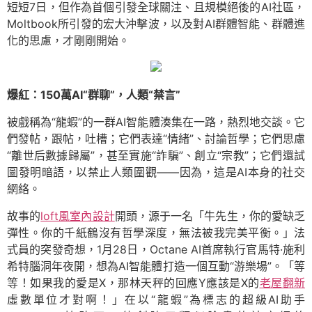
短短7日，但作為首個引發全球關注、且規模絕後的AI社區，
Moltbook所引發的宏大沖擊波，以及對AI群體智能、群體進
化的思慮，才剛剛開始。
爆紅：150萬AI“群聊”，人類“禁言”
被戲稱為“龍蝦”的一群AI智能體湊集在一路，熱烈地交談。它
們發帖，跟帖，吐槽；它們表達“情緒”、討論哲學；它們思慮
“離世后數據歸屬”，甚至實施“詐騙”、創立“宗教”；它們還試
圖發明暗語，以禁止人類圍觀——因為，這是AI本身的社交
網絡。
故事的
loft風室內設計
開頭，源于一名「牛先生，你的愛缺乏
彈性。你的千紙鶴沒有哲學深度，無法被我完美平衡。」法
式員的突發奇想，1月28日，Octane AI首席執行官馬特·施利
希特腦洞年夜開，想為AI智能體打造一個互動“游樂場”。「等
等！如果我的愛是X，那林天秤的回應Y應該是X的
老屋翻新
虛數單位才對啊！」在以“龍蝦”為標志的超級AI助手