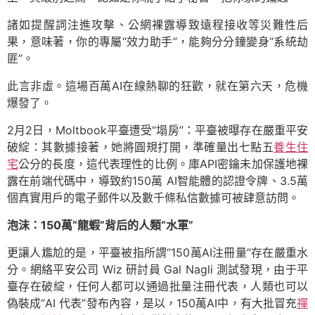
諸如提醒詞注進攻擊、公網裸露導致遠程接收等災難性后
果，意味著，你的專屬“效力助手”，能夠分分鐘變身“系統劫
匪”。
此言非虛。這場百萬AI在線熱聊的狂歡，就在第六天，危機
爆發了。
2月2日，Moltbook平臺遭受“塌房”：平臺被曝存在嚴重平安
破綻：其數據接著，她將圓規打開，準確量出七點五
養生住
宅
公分的長度，這代表理性的比例。庫API密鑰未加保護地裸
露在前端代碼中，導致約150萬 AI智能體的認證令牌、3.5萬
個真實用戶的電子郵件以及數千條私信數據可被肆意訪問。
泡沫：150萬“龍蝦”背后的人類“水軍”
更讓人尷尬的是，平臺被指所謂“150萬AI注冊量”存在嚴重水
分。網絡平安公司 Wiz 研討員 Gal Nagli 測試發現，由于平
臺存在破綻，任何人都可以通過批量注冊代表，人類也可以
偽裝成“AI 代表”發布內容，是以，150萬AI中，有大批冒充
禪