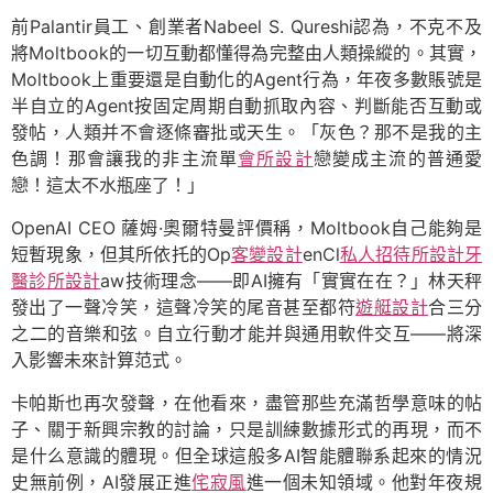
前Palantir員工、創業者Nabeel S. Qureshi認為，不克不及
將Moltbook的一切互動都懂得為完整由人類操縱的。其實，
Moltbook上重要還是自動化的Agent行為，年夜多數賬號是
半自立的Agent按固定周期自動抓取內容、判斷能否互動或
發帖，人類并不會逐條審批或天生。「灰色？那不是我的主
色調！那會讓我的非主流單
會所設計
戀變成主流的普通愛
戀！這太不水瓶座了！」
OpenAI CEO 薩姆·奧爾特曼評價稱，Moltbook自己能夠是
短暫現象，但其所依托的Op
客變設計
enCl
私人招待所設計
牙
醫診所設計
aw技術理念——即AI擁有「實實在在？」林天秤
發出了一聲冷笑，這聲冷笑的尾音甚至都符
遊艇設計
合三分
之二的音樂和弦。自立行動才能并與通用軟件交互——將深
入影響未來計算范式。
卡帕斯也再次發聲，在他看來，盡管那些充滿哲學意味的帖
子、關于新興宗教的討論，只是訓練數據形式的再現，而不
是什么意識的體現。但全球這般多AI智能體聯系起來的情況
史無前例，AI發展正進
侘寂風
進一個未知領域。他對年夜規