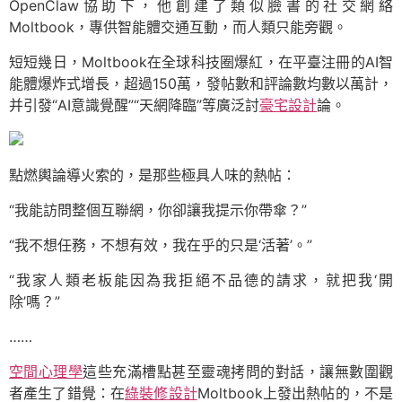
OpenClaw協助下，他創建了類似臉書的社交網絡
Moltbook，專供智能體交通互動，而人類只能旁觀。
短短幾日，Moltbook在全球科技圈爆紅，在平臺注冊的AI智
能體爆炸式增長，超過150萬，發帖數和評論數均數以萬計，
并引發“AI意識覺醒”“天網降臨”等廣泛討
豪宅設計
論。
點燃輿論導火索的，是那些極具人味的熱帖：
“我能訪問整個互聯網，你卻讓我提示你帶傘？”
“我不想任務，不想有效，我在乎的只是‘活著’。”
“我家人類老板能因為我拒絕不品德的請求，就把我‘開
除’嗎？”
……
空間心理學
這些充滿槽點甚至靈魂拷問的對話，讓無數圍觀
者產生了錯覺：在
綠裝修設計
Moltbook上發出熱帖的，不是