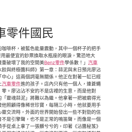
車零件國民
的咖啡杯，被藍色能量震動，其中一個杯子的把手
要用最便宜的鈔票換取水瓶座的眼淚，驚恐地大
嚴重破壞了我的空間美
Benz零件
學係數！」
汽車
水餃與終極醬料師》第一章：蒜泥與末日預兆廖沾
「中心」這兩個詞毫無關係。他正在對著一缸已經
上
汽車零件
進的孩子。店內只有他一個人，連蒼蠅
：零。廖沾沾不安的不是店裡的生意，而是他對
的「靈魂蒜泥」將難以為繼。他拿著一把被磨得光
被他照顧得像稀世珍寶，每隔三小時，他就要用手
心靈交流時，外面的世界開始發出一些不對勁的信
音不是引擎聲，也不是正常的鳴笛聲，而像是一個
順手從桌上拿了一張髒兮兮的，印著《沾醬秘笈》