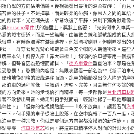
銅獨角獸的方向猛地偏轉。後視鏡發出最後的溫柔提醒：「再見
滿苔蘚的柱子。不是撞擊，而是輕柔的碰觸，像戀人之間的耳語
他的掀背車。光芒消失後，窄巷恢復了平靜，只剩下獨角獸雕像
大獎
Porsche零件
狀的牆壁上。獎狀上寫著：「完美倒車入庫獎
熟悉的城市街道，而是一望無際、由無數白線和編號組成的巨大
覺很重，有時像漂浮在游泳池裡。他試圖按喇叭，但喇叭發出的
接著，一群穿著反光背心和戴著白色安全帽的人朝他衝來。這些
維度基本法！斜停入庫！罪大惡極！」領頭的泊車警察用一個擴
辯解，但聲音因為恐懼而顫抖。「
德系車零件
垂直泊車？那是在
接受懲罰！」懲罰的內容是：無限次觀看一部名為**《新手泊車
，優雅地從網格的邊緣漂移而過。跑車的輪胎發出令人陶醉的摩
。那泊車的過程就像一場舞蹈，流暢、完美，且毫無任何多餘的動
殘的方向走來。她的步伐優雅而精準，每一步都像是
台北汽車材
抖著不敢發出聲音。她走到何手殘面前，輕蔑地掃了一眼他那輛
純粹性。」「但你的後視鏡貼紙——『永不放棄』，讓我看到
汽
了一下。何手殘的車子從牆上脫落，在空中旋轉了一百八十度，
果泊車是一種宗教，你就是那個連方向盤都沒摸過的新信徒。」
零點零零一
汽車冷氣芯
秒內，將這輛車精準停入對面的針眼大小