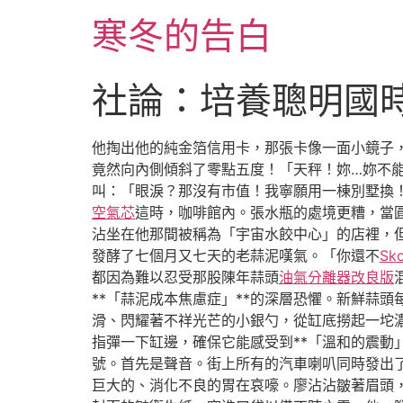
跳
寒冬的告白
至
主
要
社論：培養聰明國時
內
容
他掏出他的純金箔信用卡，那張卡像一面小鏡子
竟然向內側傾斜了零點五度！「天秤！妳…妳不
叫：「眼淚？那沒有市值！我寧願用一棟別墅換
空氣芯
這時，咖啡館內。張水瓶的處境更糟，當
沾坐在他那間被稱為「宇宙水餃中心」的店裡，
發酵了七個月又七天的老蒜泥嘆氣。「你還不
Sk
都因為難以忍受那股陳年蒜頭
油氣分離器改良版
**「蒜泥成本焦慮症」**的深層恐懼。新鮮蒜
滑、閃耀著不祥光芒的小銀勺，從缸底撈起一坨
指彈一下缸邊，確保它能感受到**「溫和的震動
號。首先是聲音。街上所有的汽車喇叭同時發出
巨大的、消化不良的胃在哀嚎。廖沾沾皺著眉頭