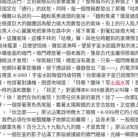
腳踏出店門，立刻被眼前的景象震驚了。整條城市的主幹道上，
是固定在「通行」的狀態，同時，每一個燈箱都發出了那種「咕
一種難以名狀的——麵粉蒸煮過頭的氣味。「麵粉焦慮？還是過
在極度巨大的麵團因為壓力過大而散發出的氣味。街上的行人陷
的男人小心翼翼地把車停在路中央，搖下車窗，對著紅綠燈大喊
悸。這種氣味，這種不祥的「咕嚕」聲，與他兒時聽到的家傳預
氣味籠罩，且燈號恒綠、聲如湯沸時，便是宇宙水餃臨界點到來
冰櫃後面的暗門。暗門裡放著一個老舊的、像是古代金屬保險箱
傳統派才會用）。保險箱打開，裡面沒有黃金，只有一個閃爍著
。他顫抖著拿起儀器，按下通話鈕。儀器發出「滋——」的電流
裡是 K-999！宇宙水餃聯盟特級特務！你那邊是不是已經聞
響，他捏著對講機，困惑地喊道：「特務？酸味？等
水箱水
等！
時的溫和震動！」「蒜泥？」對面傳來K-999崩潰的尖叫聲，
棗了！快！我們在你的後院！別帶任何多餘的東西！除了——你那
擊。一個穿著黑色燕尾服、戴著太陽眼鏡的太空吉娃娃，正從牆
。「你怎麼——」廖沾沾驚訝地瞪大了眼睛。K-999用它的小
！我們必須在你被醋酸離子炮鎖定前離開！」話音未落，一股極
例嚴重失衡！百分之九十九點九九的醋，才是真理！」廖沾沾知
了。一個狂妄的影子佔滿了那扇被撞破的牆門邊緣，光線一瞬間