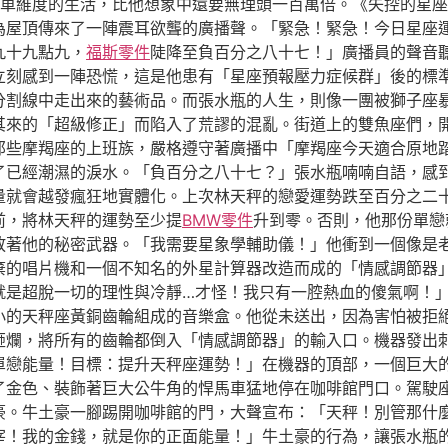
車維度的生活，比他想象中還要無理頭一百萬倍。《失控的星座
為屋頂傳來了一陣震耳欲聾的廣播聲。「緊急！緊急！今日星座
九十九點九，
福斯零件
陡降至負百分之八十七！」廣播員的聲音
立刻感到一陣恐慌，這是他患有「星座預報壓力症候群」後的標
分割線中走出來的藝術品。而張水瓶的人生，則像一團被獅子座
其來的「超級修正」而陷入了荒謬的混亂。街道上的雙魚座們，
那些摩羯座的上班族，嚴格遵守著廣播中「摩羯座今天適合原地
了已經潮濕的淚水。「負百分之八十七？」張水瓶喃喃自語，感
量就會越發瘋狂地實體化。上次林天秤的戀愛運勢跌至百分之二
前，將林天秤的運勢至少提
BMW零件
升到零。否則，他那份單戀
放著他的秘密武器。「我需要星象學輔助儀！」他衝到一個像是
棄的唱片機和一個不知名的外星計算器改造而成的「情感調節器
就是超脫一切的理性與冷靜…才怪！我只有一腔熱血的傻氣啊！
小的天秤座黃銅齒輪組成的音樂盒。他從未送出，因為害怕被拒
砸爛，將所有的齒輪都倒入「情感調節器」的輸入口。機器發出
單戀能量！目標：提升天秤座運勢！」在機器的頂部，一個巨大
了金色、裝飾著巨大公牛角的悍馬車猛地停在咖啡館門口。駕駛
豪。牛土豪一腳踢開咖啡館的門，大聲宣布：「天秤！別管那什
宰！我的金錢，就是你的正面能量！」牛土豪的行為，讓張水瓶