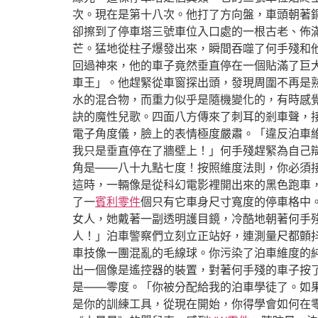
次。現在是第十八次。他打了方向盤，車頭朝著
卻擦到了停車塔三號車位入口處的一根古老、佈
芒。猛地從柱子爆發出來，瞬間吞噬了何手殘和
回過神來，他的車子竟然垂直停在一個貼滿了巨
車王」。他趕緊從車窗探出頭，發現周圍不再是
水的混合物，而重力似乎是隨機變化的，有時感
訣的魔性兒歌。四面八方傳來了刺耳的剎車聲，
電子角度儀，臉上的表情極度嚴肅。「違反泊車
我只是垂直停在了牆壁上！」何手殘趕緊為自己
角是——八十九點七度！按照維度法則，你必須
這時，一輛像是從科幻電影裡開出來的黑色跑車
了一
賓利零件
個只有它車身尺寸寬度的停車格中
女人，她戴著一副透明護目鏡，冷酷地朝著何手
人！」泊車警察們立刻立正站好，連測量尺都顫
車技像一團混亂的毛線球。你污染了泊車維度的
出一個像是遙控器的裝置，對著何手殘的車子按
是——零度。「你被分配給我的泊車學徒了。如
是你的訓練工具，從現在開始，你得學會如何在