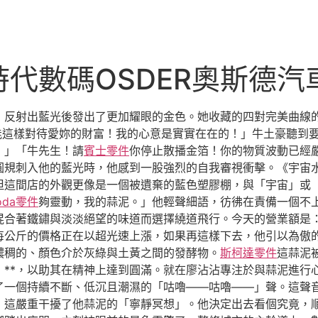
代數碼OSDER奧斯德汽
，反射出藍光後發出了更加耀眼的金色。她收藏的四對完美曲線
能這樣對待愛妳的財富！我的心意是實實在在的！」牛土豪聽到
！」「牛先生！請
賓士零件
你停止散播金箔！你的物質波動已經
圓規刺入他的藍光時，他感到一股強烈的自我審視衝擊。《宇宙
但這間店的外觀更像是一個被遺棄的藍色塑膠棚，與「宇宙」或
oda零件
夠靈動，我的蒜泥。」他輕聲細語，彷彿在責備一個不
混合著鐵鏽與淡淡絕望的味道而選擇繞道飛行。今天的營業額是
頭每公斤的價格正在以超光速上漲，如果再這樣下去，他引以為傲
濃稠的、顏色介於灰綠與土黃之間的發酵物。
斯柯達零件
這蒜泥
」**，以助其在精神上達到圓滿。就在廖沾沾專注於與蒜泥進行
了一個持續不斷、低沉且潮濕的「咕嚕——咕嚕——」聲。這聲
，這嚴重干擾了他蒜泥的「寧靜冥想」。他決定出去看個究竟，