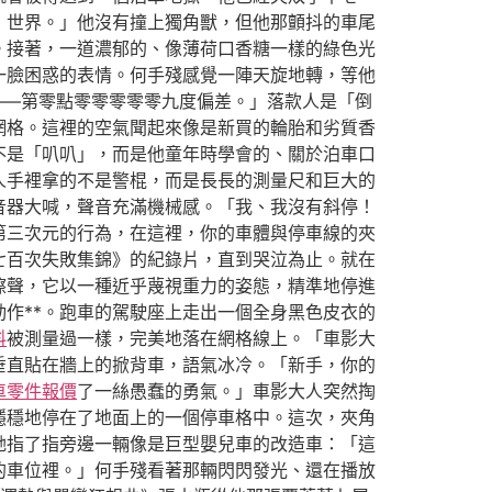
，世界。」他沒有撞上獨角獸，但他那顫抖的車尾
。接著，一道濃郁的、像薄荷口香糖一樣的綠色光
一臉困惑的表情。何手殘感覺一陣天旋地轉，等他
——第零點零零零零零九度偏差。」落款人是「倒
網格。這裡的空氣聞起來像是新買的輪胎和劣質香
不是「叭叭」，而是他童年時學會的、關於泊車口
人手裡拿的不是警棍，而是長長的測量尺和巨大的
音器大喊，聲音充滿機械感。「我、我沒有斜停！
第三次元的行為，在這裡，你的車體與停車線的夾
七百次失敗集錦》的紀錄片，直到哭泣為止。就在
擦聲，它以一種近乎蔑視重力的姿態，精準地停進
作**。跑車的駕駛座上走出一個全身黑色皮衣的
料
被測量過一樣，完美地落在網格線上。「車影大
垂直貼在牆上的掀背車，語氣冰冷。「新手，你的
車零件報價
了一絲愚蠢的勇氣。」車影大人突然掏
穩穩地停在了地面上的一個停車格中。這次，夾角
她指了指旁邊一輛像是巨型嬰兒車的改造車：「這
的車位裡。」何手殘看著那輛閃閃發光、還在播放