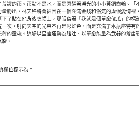
了荒謬的雨。雨點不是水，而是閃耀著淚光的小小黃銅齒輪。「
力量勝出，林天秤將會被困在一個充滿金錢和俗氣的虛假愛情裡
撕下了貼在他背後衣領上，那張寫著「我就是個單戀傻瓜」的標
這一次，射向天空的光束不再是彩虹色，而是充滿了水瓶座特有的
天秤的靈魂。這場以星座運勢為賭注、以單戀能量為武器的荒唐
氣旋。
填欄位標示為
*