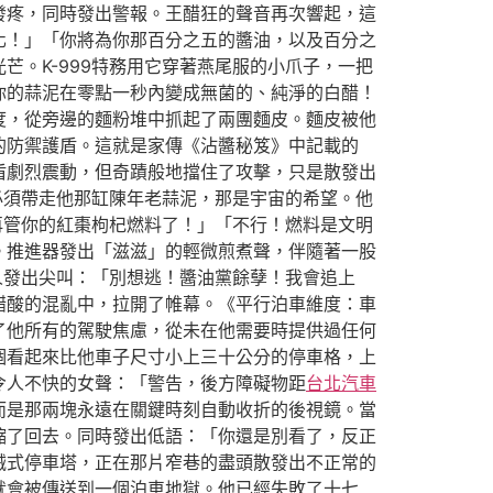
發疼，同時發出警報。王醋狂的聲音再次響起，這
化！」「你將為你那百分之五的醬油，以及百分之
芒。K-999特務用它穿著燕尾服的小爪子，一把
你的蒜泥在零點一秒內變成無菌的、純淨的白醋！
度，從旁邊的麵粉堆中抓起了兩團麵皮。麵皮被他
的防禦護盾。這就是家傳《沾醬秘笈》中記載的
盾劇烈震動，但奇蹟般地擋住了攻擊，只是散發出
必須帶走他那缸陳年老蒜泥，那是宇宙的希望。他
再管你的紅棗枸杞燃料了！」「不行！燃料是文明
。推進器發出「滋滋」的輕微煎煮聲，伴隨著一股
人發出尖叫：「別想逃！醬油黨餘孽！我會追上
醋酸的混亂中，拉開了帷幕。《平行泊車維度：車
了他所有的駕駛焦慮，從未在他需要時提供過任何
個看起來比他車子尺寸小上三十公分的停車格，上
令人不快的女聲：「警告，後方障礙物距
台北汽車
而是那兩塊永遠在關鍵時刻自動收折的後視鏡。當
縮了回去。同時發出低語：「你還是別看了，反正
械式停車塔，正在那片窄巷的盡頭散發出不正常的
就會被傳送到一個泊車地獄。他已經失敗了十七