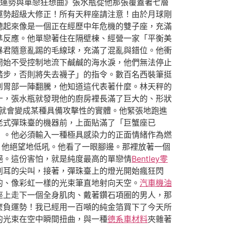
運勢與單戀狂想曲》張水瓶從他那張覆蓋著七層
運勢超級大修正！所有天秤座請注意！由於月球剛
聽起來像是一個正在經歷中年危機的雙子座，充滿
準反應。他單戀著住在隔壁棟、經營一家「平衡美
暴君隨意亂踢的毛線球，充滿了混亂與錯位。他衝
開始不受控制地流下鹹鹹的海水淚，他們無法停止
踏步，否則將失去襪子」的指令。數百名西裝筆挺
到胃部一陣翻騰，他知道這代表著什麼。林天秤的
十，張水瓶就發現他的廚房裡長滿了巨大的、形狀
就會變成某種具備攻擊性的實體。他緊張地跑進
老式彈珠臺的機器前，上面貼滿了「巨蟹座已
」。他必須輸入一種極具感染力的正面情緒作為燃
」他絕望地低吼。他看了一眼腳邊。那裡放著一個
絕。這份害怕，就是純度最高的單戀情
Bentley零
刺耳的尖叫，接著，彈珠臺上的燈光開始瘋狂閃
的、像彩虹一樣的光束筆直地射向天空。
汽車機油
座上走下一個全身肌肉、戴著鑽石項圈的男人，那
麼負運勢！我已經用一百噸的純金箔買下了今天所
的光束在空中瞬間扭曲，與一種
德系車材料
夾雜著