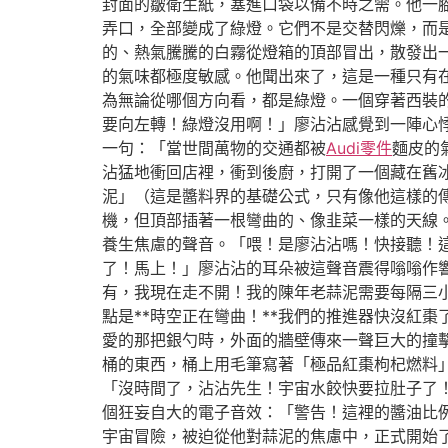
封面的皺衛生紙，塞進口袋以備不時之需。他一
弄口，全部變成了綠燈。它們不是交替閃爍，而
的、熱氣騰騰的白霧從燈箱的頂部冒出，散發出
的氣味都極度敏感。他聞出來了，這是一種只有
為無論從哪個方向看，都是綠燈。一個穿著西裝
要向左轉！綠燈沒用啊！」廖沾沾感覺到一陣心
一句：「當世間萬物的交通都被
Audi零件
麵皮的
沾猛地衝回店裡，衝到後廚，打開了一個藏在舊
泥」（這是醬料界的基礎公式，只有像他這樣的
機，但頂部插著一根彎曲的、像韭菜一樣的天線
養生焦慮的聲音。「喂！是廖沾沾嗎！快接聽！這
了！馬上！」廖沾沾的耳朵被這聲音震得嗡嗡作
有，我現在走不開！我的陳年老蒜泥需要每隔三小
點是**時空正在彎曲！**我們的推進器快沒紅
愛的那把銀勺時，外面的牆壁傳來一聲巨大的撞
桶的東西，桶上用毛筆寫著「極品紅棗枸杞燃料」
「沒時間了，沾沾先生！宇宙水餃快要拉肚子了
個狂妄自大的電子音效：「警告！這裡的醬油比
宇宙冒險，被迫從他對蒜泥的焦慮中，正式開始