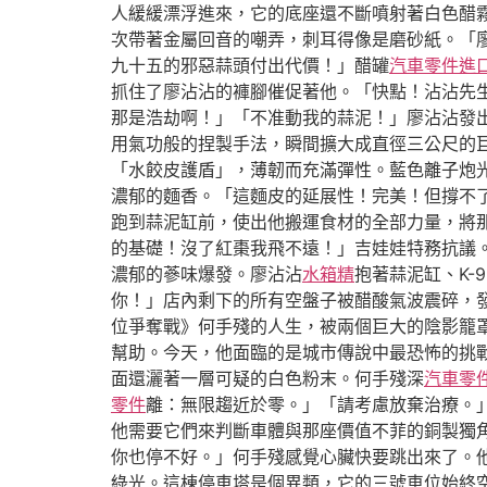
人緩緩漂浮進來，它的底座還不斷噴射著白色醋
次帶著金屬回音的嘲弄，刺耳得像是磨砂紙。「
九十五的邪惡蒜頭付出代價！」醋罐
汽車零件進
抓住了廖沾沾的褲腳催促著他。「快點！沾沾先
那是浩劫啊！」「不准動我的蒜泥！」廖沾沾發
用氣功般的捏製手法，瞬間擴大成直徑三公尺的
「水餃皮護盾」，薄韌而充滿彈性。藍色離子炮
濃郁的麵香。「這麵皮的延展性！完美！但撐不了
跑到蒜泥缸前，使出他搬運食材的全部力量，將那
的基礎！沒了紅棗我飛不遠！」吉娃娃特務抗議
濃郁的蔘味爆發。廖沾沾
水箱精
抱著蒜泥缸、K
你！」店內剩下的所有空盤子被醋酸氣波震碎，
位爭奪戰》何手殘的人生，被兩個巨大的陰影籠
幫助。今天，他面臨的是城市傳說中最恐怖的挑
面還灑著一層可疑的白色粉末。何手殘深
汽車零
零件
離：無限趨近於零。」「請考慮放棄治療。
他需要它們來判斷車體與那座價值不菲的銅製獨
你也停不好。」何手殘感覺心臟快要跳出來了。
綠光。這棟停車塔是個異類，它的三號車位始終