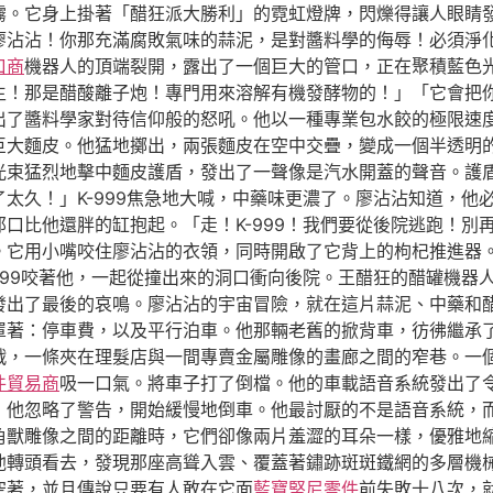
霧。它身上掛著「醋狂派大勝利」的霓虹燈牌，閃爍得讓人眼睛
廖沾沾！你那充滿腐敗氣味的蒜泥，是對醬料學的侮辱！必須淨
口商
機器人的頂端裂開，露出了一個巨大的管口，正在聚積藍色光
生！那是醋酸離子炮！專門用來溶解有機發酵物的！」「它會把
出了醬料學家對待信仰般的怒吼。他以一種專業包水餃的極限速
巨大麵皮。他猛地擲出，兩張麵皮在空中交疊，變成一個半透明
光束猛烈地擊中麵皮護盾，發出了一聲像是汽水開蓋的聲音。護
太久！」K-999焦急地大喊，中藥味更濃了。廖沾沾知道，他
口比他還胖的缸抱起。「走！K-999！我們要從後院逃跑！別
。它用小嘴咬住廖沾沾的衣領，同時開啟了它背上的枸杞推進器
-999咬著他，一起從撞出來的洞口衝向後院。王醋狂的醋罐機器
發出了最後的哀鳴。廖沾沾的宇宙冒險，就在這片蒜泥、中藥和
罩著：停車費，以及平行泊車。他那輛老舊的掀背車，彷彿繼承
戰，一條夾在理髮店與一間專賣金屬雕像的畫廊之間的窄巷。一
件貿易商
吸一口氣。將車子打了倒檔。他的車載語音系統發出了
」他忽略了警告，開始緩慢地倒車。他最討厭的不是語音系統，
角獸雕像之間的距離時，它們卻像兩片羞澀的耳朵一樣，優雅地
他轉頭看去，發現那座高聳入雲、覆蓋著鏽跡斑斑鐵網的多層機
空著，並且傳說只要有人敢在它面
藍寶堅尼零件
前失敗十八次，