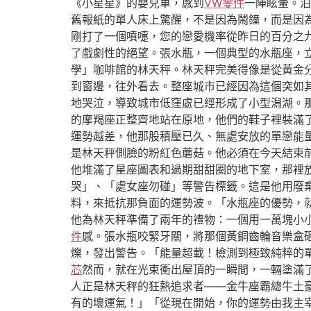
《小星星》的嬰兒車，感到
VW零件
一陣眩暈。泊
舊報紙的單人床上驚醒，不是因為鬧鐘，而是因
剛打了一個噴嚏，您的戀愛機率從昨日的百分之
了戲劇性的絕望。張水瓶，一個典型的水瓶座，
學」咖啡館的林天秤。林天秤完美得像是從黃金
到窗邊，往外看去。整座城市已經因為這個突如
地哭泣，導致城市低窪處已經形成了小型潟湖。
的摩羯座正整齊地站在原地，他們的鞋子裡裝滿
運勢越差，他那股積壓已久、無處安放的單戀能
是林天秤側臉的粉紅色蘑菇。他必須在今天結束
他堆滿了星座圖表和過期甜甜圈的地下室，那裡
哭」、「處女座勿碰」等警告標籤。這是他用廢
料，來抵抗那負面的運勢波。「水瓶座的優勢，
他為林天秤準備了兩年的禮物：一個用一萬塊小
件
感。張水瓶咬緊牙關，將那個黃銅齒輪音樂盒
爍，發出警告。「能量超載！檢測到極致純粹的
芯
然而，就在光束衝出屋頂的一瞬間，一輛塗滿
人正是林天秤的狂熱追求者——金牛座霸總牛土
有的壞運氣！」「從現在開始，你的運勢由我主