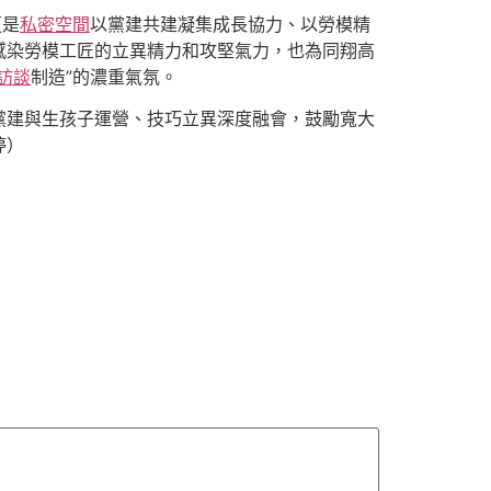
更是
私密空間
以黨建共建凝集成長協力、以勞模精
感染勞模工匠的立異精力和攻堅氣力，也為同翔高
訪談
制造”的濃重氣氛。
黨建與生孩子運營、技巧立異深度融會，鼓勵寬大
婷）