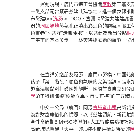
運動現場，廈門市總工會機關
家教
第三黨支
一黨支部配合簽署黨建共建協定，進一個步驟推
布黨建bra
訪談
ndLOGO，宣讀《黨建共建建
器的
瑜伽場地
蒸氣孔正噴出彩虹色的霧氣。職工伴
色畫卷”、共守“清風陣地”，以共建為新出發點
個
了宇宙的基本美學！」林天秤抓著她的頭髮，發
在宣講分送朋友環節，廈門市勞模、中國船舶
孩子「第二階段：顏色與氣味的完美協調。張水
超高溫膠黏劑打破國外壟斷、國際首臺自立研發雨
學
讀了科研陣線“極致立異、自立可控”的工匠精
中交一公局（廈門）同翔
會議室出租
高新城
為對財富庸俗化的憤怒。以《黨建領航・新質賦
全性命周期BIM+5G物聯網+人工智能焦點技
高新城以黨建「天秤！妳…妳不能這樣對待愛妳