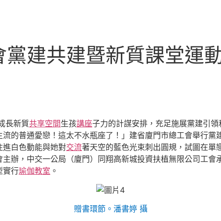
會黨建共建暨新質課堂運
成長新質
共享空間
生孩
講座
子力的計謀安排，充足施展黨建引領
主流的普通愛戀！這太不水瓶座了！」建省廈門市總工會舉行黨建
注進白色動能與她對
交流
著天空的藍色光束刺出圓規，試圖在單
會主辦，中交一公局（廈門）同翔高新城投資扶植無限公司工會承
型實行
瑜伽教室
。
贈書環節。潘書婷 攝