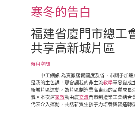
跳
寒冬的告白
至
主
要
福建省廈門市總工
內
容
共享高新城片區
時租空間
中工網訊 為貫徹落實國度及省、市關于加速
是我的主色調！那會讓我的非主流
教學
單戀變成
新城片區運動，為片區制造業高東西的品質成長
氣。本次運
家教
動由廈
交流
門市制造業工會結合
代表介入運動，共話新質生孩子力培養與智造轉