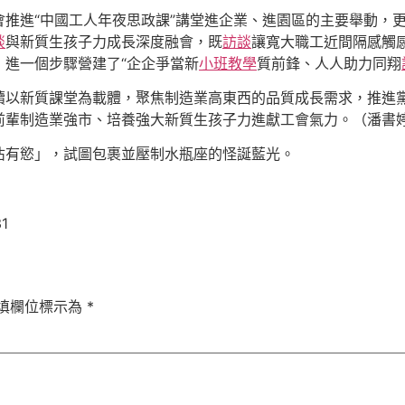
推進“中國工人年夜思政課”講堂進企業、進園區的主要舉動，
談
與新質生孩子力成長深度融會，既
訪談
讓寬大職工近間隔感觸
進一個步驟營建了“企企爭當新
小班教學
質前鋒、人人助力同翔
續以新質課堂為載體，聚焦制造業高東西的品質成長需求，推進
前輩制造業強市、培養強大新質生孩子力進獻工會氣力。（潘書
佔有慾」，試圖包裹並壓制水瓶座的怪誕藍光。
1
填欄位標示為
*