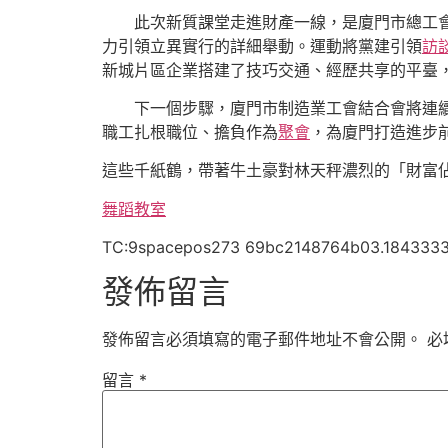
此次新質課堂走進財產一線，是廈門市總工會
力引領立異實行的詳細舉動。運動將黨建引領
訪
新城片區企業搭建了技巧交通、經歷共享的平臺，
下一個步驟，廈門市制造業工會結合會將連
職工扎根職位、擔負作為
聚會
，為廈門打造進步
這些千紙鶴，帶著牛土豪對林天秤濃烈的「財富
舞蹈教室
TC:9spacepos273 69bc2148764b03.1843333
發佈留言
發佈留言必須填寫的電子郵件地址不會公開。
必
留言
*