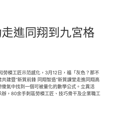
動走進同翔到九宮格
和勞模工匠示范感化，3月12日，福「灰色？那不
共建暨“新質前鋒 同翔智造”新質課堂走進同翔高
戀傻氣中找到一個可被量化的數學公式。立異活
辦，80余手刺區勞模工匠、技巧骨干及企業職工