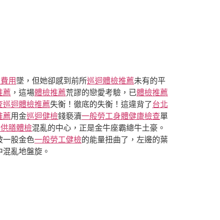
檢費用
墜，但她卻感到前所
巡迴體檢推薦
未有的平
推薦
，這場
體檢推薦
荒謬的戀愛考驗，已
體檢推薦
查
巡迴體檢推薦
失衡！徹底的失衡！這違背了
台北
推薦
用金
巡迴健檢
錢褻瀆
一般勞工身體健康檢查
單
+供膳體檢
混亂的中心，正是金牛座霸總牛土豪。
被一股金色
一般勞工健檢
的能量扭曲了，左邊的葉
中混亂地盤旋。