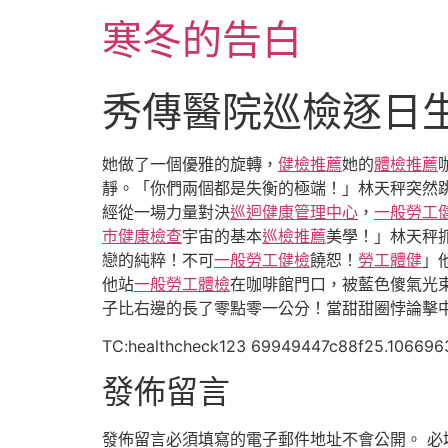
跳
寒冬的告白
至
主
要
秀傳醫院巡檢逐日
內
容
她做了一個優雅的旋轉，
健檢推薦
她的
體檢推薦
靜。「你們兩個都是失衡的極端！」林天秤突然
經從一場力量對決
巡迴健康管理中心
，
一般勞工
巿健康檢查
宇宙的基本
巡檢推薦
美學！」林天秤
戀的純粹！不可
一般勞工健檢
饒恕！
勞工體健
」
他站
一般勞工體檢
在咖啡館門口，被藍色傻氣光
子比右邊的長了零點零一公分！當甜甜圈悖論擊
TC:healthcheck123 69949447c88f25.106696
發佈留言
發佈留言必須填寫的電子郵件地址不會公開。
必