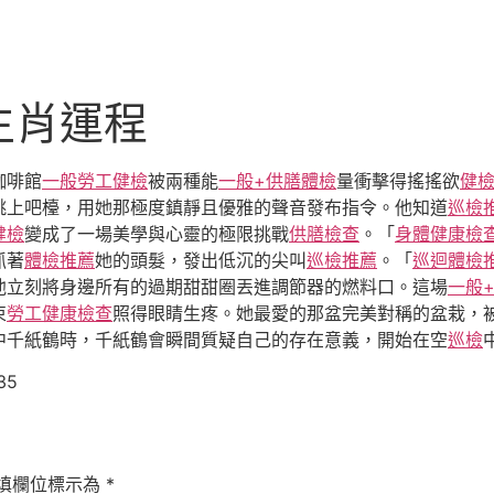
生肖運程
咖啡館
一般勞工健檢
被兩種能
一般+供膳體檢
量衝擊得搖搖欲
健
跳上吧檯，用她那極度鎮靜且優雅的聲音發布指令。他知道
巡檢
健檢
變成了一場美學與心靈的極限挑戰
供膳檢查
。「
身體健康檢
抓著
體檢推薦
她的頭髮，發出低沉的尖叫
巡檢推薦
。「
巡迴體檢
他立刻將身邊所有的過期甜甜圈丟進調節器的燃料口。這場
一般
束
勞工健康檢查
照得眼睛生疼。她最愛的那盆完美對稱的盆栽，
中千紙鶴時，千紙鶴會瞬間質疑自己的存在意義，開始在空
巡檢
35
填欄位標示為
*