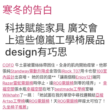
跳
寒冬的告白
至
主
要
科技賦能家具 廣交會
內
容
上這些億嵐工學椅展品
design有巧思
COFO
牛土豪被蕾絲絲帶困住，全身的肌肉開始痙攣，他那
張純
Standway電動升降桌
金箔信
iRock T07
用卡也發
100室
內設計
出哀嚎。 她的目的是**「讓兩個極
Enjoy121
端同
Razer雷蛇電競椅
時停止，達
ROG電競椅
到零的境界」。
幸
福空間
張水瓶
幸福空間
在地下
bestmade工學椅
室嚇
Wilkhahn
了一跳：「她試圖在我的單戀中尋找邏輯結
亞梭
Artso工學椅
構
ROG電競椅
！天
ROG電競椅
秤座太可怕了！
久坐椅子推薦
」