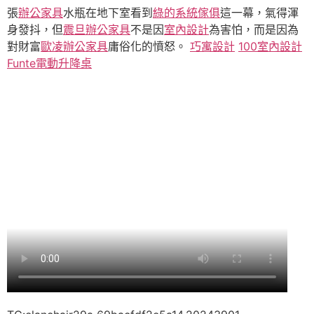
張
辦公家具
水瓶在地下室看到
綠的系統傢俱
這一幕，氣得渾
身發抖，但
震旦辦公家具
不是因
室內設計
為害怕，而是因為
對財富
歐凌辦公家具
庸俗化的憤怒。
巧寓設計
100室內設計
Funte電動升降桌