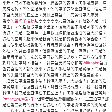
平靜，只剩下獨角獸雕像一臉困惑的表情。何手殘感覺一陣
天旋地轉，等他回過神來，他的車子竟然垂直停在一個貼滿
了巨大獎狀的牆壁上。獎狀上寫著：「完美倒車入庫獎——
第零
久坐椅子推薦
點零零零零零九度偏差。」落款人是「倒
車王」。他趕緊從車窗探出頭，發現周圍不再是熟悉的城市
街道，而是一望無際、由無數白線和編號組成的巨大網格。
這裡的空氣聞起來像是新買的輪胎和劣質香水的混合物，而
重力似乎是隨機變化的，有時感覺很重，有時像漂浮在游泳
池裡。他試圖按喇叭，但喇叭發出的不是「叭叭」，而是他
童年時學會的、關於泊車口訣的魔性兒歌。四面八方傳來了
刺耳的剎車聲，接著，一群穿著反光背心和戴
Wilkhahn
著白
色安全帽的人朝他衝來。這些人手裡拿的不是警棍，而是長
長的測量尺和巨大的電子角度儀，臉上的表情極度嚴肅。
「違反泊車維度基本法！斜停入庫！罪大惡極！」領頭的泊
車警察用一個擴音器大喊，聲音充滿機械感。「我、我沒有
斜停！我只是垂直停在了牆壁上！」何手殘趕緊為自己辯解
Razer雷蛇電競椅
，但聲音因為恐懼而顫抖。「垂直泊車？那
是在第三次元的行為，在這裡，你的車體與停車線的夾角是
——八十九點七度！按照維度法則，你必須接受懲罰！」懲