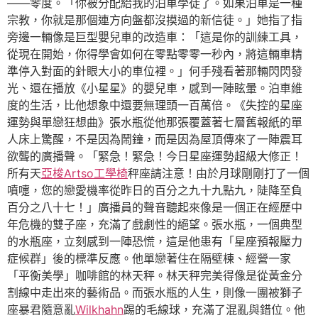
——零度。「你被分配給我的泊車學徒了。如果泊車是一種
宗教，你就是那個連方向盤都沒摸過的新信徒。」她指了指
旁邊一輛像是巨型嬰兒車的改造車：「這是你的訓練工具，
從現在開始，你得學會如何在零點零零一秒內，將這輛車精
準停入對面的針眼大小的車位裡。」何手殘看著那輛閃閃發
光、還在播放《小星星》的嬰兒車，感到一陣眩暈。泊車維
度的生活，比他想象中還要無理頭一百萬倍。《失控的星座
運勢與單戀狂想曲》張水瓶從他那張覆蓋著七層舊報紙的單
人床上驚醒，不是因為鬧鐘，而是因為屋頂傳來了一陣震耳
欲聾的廣播聲。「緊急！緊急！今日星座運勢超級大修正！
所有天
亞梭Artso工學椅
秤座請注意！由於月球剛剛打了一個
噴嚏，您的戀愛機率從昨日的百分之九十九點九，陡降至負
百分之八十七！」廣播員的聲音聽起來像是一個正在經歷中
年危機的雙子座，充滿了戲劇性的絕望。張水瓶，一個典型
的水瓶座，立刻感到一陣恐慌，這是他患有「星座預報壓力
症候群」後的標準反應。他單戀著住在隔壁棟、經營一家
「平衡美學」咖啡館的林天秤。林天秤完美得像是從黃金分
割線中走出來的藝術品。而張水瓶的人生，則像一團被獅子
座暴君隨意亂
Wilkhahn
踢的毛線球，充滿了混亂與錯位。他