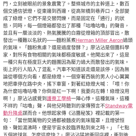
門，立刻被眼前的景象震驚了。整條城市的主幹道上，數百
個交通信號燈，從東邊到西邊，從高架橋到巷弄口，全部變
成了綠燈。它們不是交替閃爍，而是固定在「通行」的狀
態，同時，每一個燈箱都發出了那種「咕嚕咕嚕」的聲音，
並且有一層淡淡的、熱氣騰騰的白霧從燈箱的頂部冒出，散
發出一種難以名狀的——麵粉蒸煮
Herman Miller Aeron
過頭
的氣味。「麵粉焦慮？還是過度發酵？」廖沾沾是個醬料學
家，對所有食物相關的氣味都極度敏感。他聞出來了，這是
一種只有在極度巨大的麵團因為壓力過大而散發出的氣味。
街上的行人陷入了混亂。汽車不知道該走還是該停，因為無
論從哪個方向看，都是綠燈。一個穿著西裝的男人小心翼翼
地把車停在路中央，搖下車窗，對著紅綠燈大喊：「喂！你
為什麼咕嚕咕嚕？你倒是紅一下啊！我要向左轉！綠燈沒用
啊！」廖沾沾感覺到
護脊工學椅
一陣心悸。這種氣味，這種
不祥的「咕嚕」聲，與他兒時聽到的家傳預言不
Standway電
動升降桌
謀而合。他想起家傳《沾醬秘笈》裡記載的第一
句：「當世間萬物的交通都被麵皮的氣味籠罩，且燈號恒
綠、聲如湯沸時，便是宇宙水餃臨界點到來之時。」「七點
五個地球年…怎麼這麼快？」廖沾沾猛地衝回店裡，衝到後