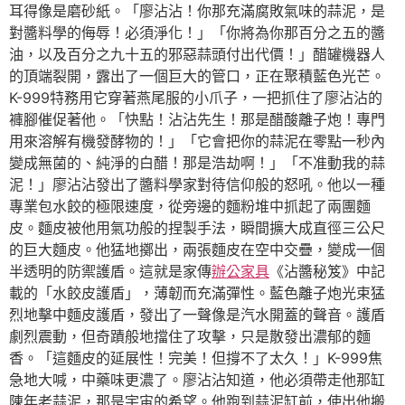
耳得像是磨砂紙。「廖沾沾！你那充滿腐敗氣味的蒜泥，是
對醬料學的侮辱！必須淨化！」「你將為你那百分之五的醬
油，以及百分之九十五的邪惡蒜頭付出代價！」醋罐機器人
的頂端裂開，露出了一個巨大的管口，正在聚積藍色光芒。
K-999特務用它穿著燕尾服的小爪子，一把抓住了廖沾沾的
褲腳催促著他。「快點！沾沾先生！那是醋酸離子炮！專門
用來溶解有機發酵物的！」「它會把你的蒜泥在零點一秒內
變成無菌的、純淨的白醋！那是浩劫啊！」「不准動我的蒜
泥！」廖沾沾發出了醬料學家對待信仰般的怒吼。他以一種
專業包水餃的極限速度，從旁邊的麵粉堆中抓起了兩團麵
皮。麵皮被他用氣功般的捏製手法，瞬間擴大成直徑三公尺
的巨大麵皮。他猛地擲出，兩張麵皮在空中交疊，變成一個
半透明的防禦護盾。這就是家傳
辦公家具
《沾醬秘笈》中記
載的「水餃皮護盾」，薄韌而充滿彈性。藍色離子炮光束猛
烈地擊中麵皮護盾，發出了一聲像是汽水開蓋的聲音。護盾
劇烈震動，但奇蹟般地擋住了攻擊，只是散發出濃郁的麵
香。「這麵皮的延展性！完美！但撐不了太久！」K-999焦
急地大喊，中藥味更濃了。廖沾沾知道，他必須帶走他那缸
陳年老蒜泥，那是宇宙的希望。他跑到蒜泥缸前，使出他搬