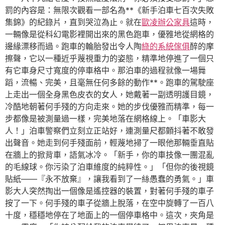
罰的內容是：無限次觀看一部名為**《新手泊車七百次失敗
集錦》的紀錄片，直到哭泣為止。就在
歐凌辦公家具
這時，
一輛像是從科幻電影裡開出來的黑色跑車，優雅地從網格的
邊緣漂移而過。跑車的輪胎發出令人陶
綠的系統傢俱
醉的摩
擦聲，它以一種近乎蔑視重力的姿態，精準地停進了一個只
有它車身尺寸寬度的停車格中。那泊車的過程就像一場舞
蹈，流暢、完美，且毫無任何多餘的動作**。跑車的駕駛座
上走出一個全身黑色皮衣的女人，她戴著一副透明護目鏡，
冷酷地朝著何手殘的方向走來。她的步伐優雅而精準，每一
步都像是被測量過一樣，完美地落在網格線上。「車影大
人！」泊車警察們立刻立正站好，連測量尺都顫抖著不敢發
出聲音。她走到何手殘面前，輕蔑地掃了一眼他那輛垂直貼
在牆上的掀背車，語氣冰冷。「新手，你的車技像一團混亂
的毛線球。你污染了泊車維度的純粹性。」「但你的後視鏡
貼紙——『永不放棄』，讓我看到了一絲愚蠢的勇氣。」車
影大人突然掏出一個像是遙控器的裝置，對著何手殘的車子
按了一下。何手殘的車子從牆上脫落，在空中旋轉了一百八
十度，穩穩地停在了地面上的一個停車格中。這次，夾角是