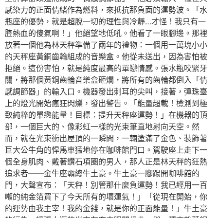
感染力的正面情緒作為燃料，來抵抗那負面的運勢波。「水
瓶座的優勢，就是超脫一切的理性與冷靜…才怪！我只有一
腔熱血的傻氣啊！」他絕望地低吼。他看了一眼腳邊。那裡
放著一個他為林天秤準備了兩年的禮物：一個用一萬塊小小
的天秤座黃銅齒輪組成的音樂盒。他從未送出，因為害怕被
拒絕。這份害怕，就是純度最高的單戀情感。張水瓶咬緊牙
關，將那個黃銅齒輪音樂盒砸爛，將所有的齒輪都倒入「情
感調節器」的輸入口。機器發出刺耳的尖叫，接著，彈珠臺
上的燈光開始瘋狂閃爍，發出警告。「能量超載！檢測到極
致純粹的單戀能量！目標：提升天秤座運勢！」在機器的頂
部，一個巨大的、像彩虹一樣的光束筆直地射向天空。然
而，就在光束衝出屋頂的一瞬間，一輛塗滿了金色、裝飾著
巨大公牛角的悍馬車猛地停在咖啡館門口。駕駛座上走下一
個全身肌肉、戴著鑽石項圈的男人，那人正是林天秤的狂熱
追求者——金牛座霸總牛土豪。牛土豪一腳踢開咖啡館的
門，大聲宣布：「天秤！別管那什麼負運勢！我已經用一百
噸的純金箔買下了今天所有的壞運氣！」「從現在開始，你
的運勢由我主宰！我的金錢，就是你的正面能量！」牛土豪