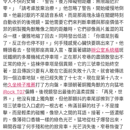
令人不快的女聲：「警告，後方障礙物距離：無限趨近於
零。」「請考慮放棄治療。」他忽略了警告，開始緩慢地倒
車。他最討厭的不是語音系統，而是那兩塊永遠在關鍵時刻
自動收折的後視鏡。當他需要它們來判斷車體與那座價值不
菲的銅製獨角獸雕像之間的距離時，它們卻像兩片羞澀的耳
朵一樣，優雅地縮了回去。同時發出低語：「你還是別看
了，反正你也停不好。」何手殘感覺心臟快要跳出來了。他
轉頭看去，發現那座高聳入雲、覆蓋著鏽跡
辦公室系統櫃
斑
斑鐵網的多層機械式停車塔，正在那片窄巷的盡頭散發出不
正常的綠光。這棟停車塔是個異類，它的三號車位始終空
著，並且傳說只要有人敢在它面前失敗十八次，就會被傳送
到一個泊車地獄。他已經失敗了十七次。現在是第十八次。
他
久坐椅子推薦
打了方向盤，車頭朝著銅獨角獸的方向猛地
iRock T07
偏轉。後視鏡發出最後的溫柔提醒：「再見，世
界。」他沒有撞上獨角獸，但他那顫抖的車尾卻擦到了停車
塔三號車位入口處的一根古老、佈滿苔蘚的柱子。不是撞
擊，而是輕柔的碰觸，像戀人之間的耳語。接著，一道濃郁
的、像薄荷口香糖一樣的綠色光芒。猛地從柱子爆發出來，
瞬間吞噬了何手殘和他的掀背車。光芒消失後，窄巷恢復了