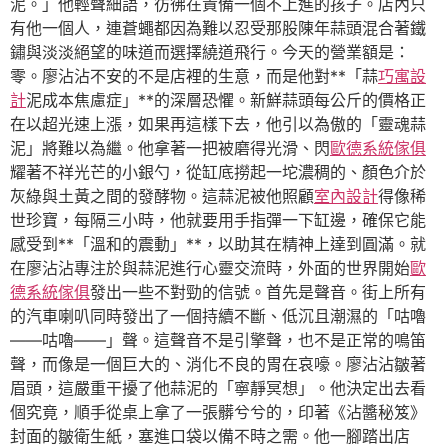
泥。」他輕聲細語，彷彿在責備一個不上進的孩子。店內只
有他一個人，連蒼蠅都因為難以忍受那股陳年蒜頭混合著鐵
鏽與淡淡絕望的味道而選擇繞道飛行。今天的營業額是：
零。廖沾沾不安的不是店裡的生意，而是他對**「蒜
巧寓設
計
泥成本焦慮症」**的深層恐懼。新鮮蒜頭每公斤的價格正
在以超光速上漲，如果再這樣下去，他引以為傲的「靈魂蒜
泥」將難以為繼。他拿著一把被磨得光滑、閃
歐德系統傢俱
耀著不祥光芒的小銀勺，從缸底撈起一坨濃稠的、顏色介於
灰綠與土黃之間的發酵物。這蒜泥被他照顧
室內設計
得像稀
世珍寶，每隔三小時，他就要用手指彈一下缸邊，確保它能
感受到**「溫和的震動」**，以助其在精神上達到圓滿。就
在廖沾沾專注於與蒜泥進行心靈交流時，外面的世界開始
歐
德系統傢俱
發出一些不對勁的信號。首先是聲音。街上所有
的汽車喇叭同時發出了一個持續不斷、低沉且潮濕的「咕嚕
——咕嚕——」聲。這聲音不是引擎聲，也不是正常的鳴笛
聲，而像是一個巨大的、消化不良的胃在哀嚎。廖沾沾皺著
眉頭，這嚴重干擾了他蒜泥的「寧靜冥想」。他決定出去看
個究竟，順手從桌上拿了一張髒兮兮的，印著《沾醬秘笈》
封面的皺衛生紙，塞進口袋以備不時之需。他一腳踏出店