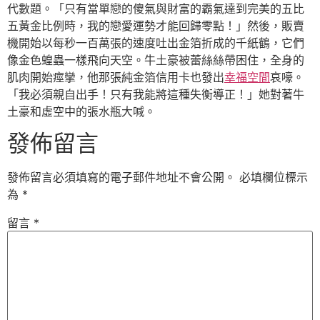
代數題。「只有當單戀的傻氣與財富的霸氣達到完美的五比
五黃金比例時，我的戀愛運勢才能回歸零點！」然後，販賣
機開始以每秒一百萬張的速度吐出金箔折成的千紙鶴，它們
像金色蝗蟲一樣飛向天空。牛土豪被蕾絲絲帶困住，全身的
肌肉開始痙攣，他那張純金箔信用卡也發出
幸福空間
哀嚎。
「我必須親自出手！只有我能將這種失衡導正！」她對著牛
土豪和虛空中的張水瓶大喊。
發佈留言
發佈留言必須填寫的電子郵件地址不會公開。
必填欄位標示
為
*
留言
*