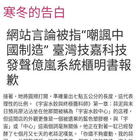
跳
寒冬的告白
至
主
要
網站言論被指“嘲諷中
內
容
國制造” 臺灣技嘉科技
發聲億嵐系統櫃明書報
歉
接著，她將圓規打開，準確量出七點五公分的長度，這代表
理性的比例。《宇宙水餃與終極醬料師》第一章：蒜泥與末
日預兆廖沾沾坐在他那間被稱為「宇宙水餃中心」的店裡，
但這間店的外觀更像是一個被遺棄的藍色塑膠棚，與「宇
宙」或「中心」這兩個詞毫無關係。他正在對著一缸已經發
酵了七個月又七天的老蒜泥嘆氣。「你還不夠靈動，我的蒜