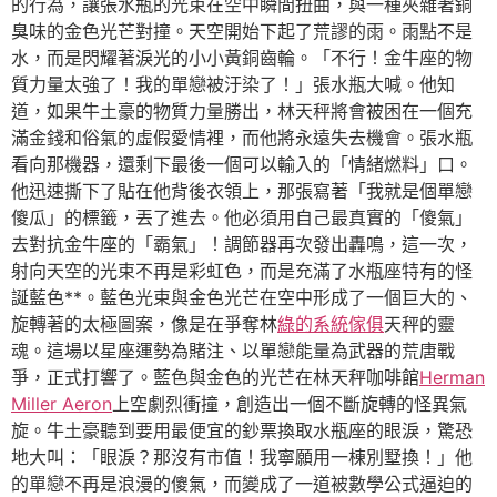
的行為，讓張水瓶的光束在空中瞬間扭曲，與一種夾雜著銅
臭味的金色光芒對撞。天空開始下起了荒謬的雨。雨點不是
水，而是閃耀著淚光的小小黃銅齒輪。「不行！金牛座的物
質力量太強了！我的單戀被汙染了！」張水瓶大喊。他知
道，如果牛土豪的物質力量勝出，林天秤將會被困在一個充
滿金錢和俗氣的虛假愛情裡，而他將永遠失去機會。張水瓶
看向那機器，還剩下最後一個可以輸入的「情緒燃料」口。
他迅速撕下了貼在他背後衣領上，那張寫著「我就是個單戀
傻瓜」的標籤，丟了進去。他必須用自己最真實的「傻氣」
去對抗金牛座的「霸氣」！調節器再次發出轟鳴，這一次，
射向天空的光束不再是彩虹色，而是充滿了水瓶座特有的怪
誕藍色**。藍色光束與金色光芒在空中形成了一個巨大的、
旋轉著的太極圖案，像是在爭奪林
綠的系統傢俱
天秤的靈
魂。這場以星座運勢為賭注、以單戀能量為武器的荒唐戰
爭，正式打響了。藍色與金色的光芒在林天秤咖啡館
Herman
Miller Aeron
上空劇烈衝撞，創造出一個不斷旋轉的怪異氣
旋。牛土豪聽到要用最便宜的鈔票換取水瓶座的眼淚，驚恐
地大叫：「眼淚？那沒有市值！我寧願用一棟別墅換！」他
的單戀不再是浪漫的傻氣，而變成了一道被數學公式逼迫的