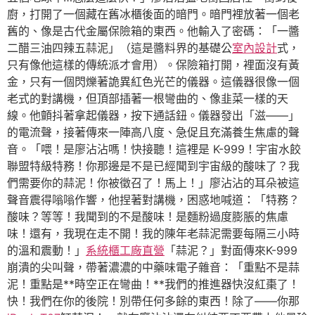
廚，打開了一個藏在舊冰櫃後面的暗門。暗門裡放著一個老
舊的、像是古代金屬保險箱的東西。他輸入了密碼：「一醬
二醋三油四辣五蒜泥」（這是醬料界的基礎公
室內設計
式，
只有像他這樣的傳統派才會用）。保險箱打開，裡面沒有黃
金，只有一個閃爍著詭異紅色光芒的儀器。這儀器很像一個
老式的對講機，但頂部插著一根彎曲的、像韭菜一樣的天
線。他顫抖著拿起儀器，按下通話鈕。儀器發出「滋——」
的電流聲，接著傳來一陣高八度、急促且充滿養生焦慮的聲
音。「喂！是廖沾沾嗎！快接聽！這裡是 K-999！宇宙水餃
聯盟特級特務！你那邊是不是已經聞到宇宙級的酸味了？我
們需要你的蒜泥！你被徵召了！馬上！」廖沾沾的耳朵被這
聲音震得嗡嗡作響，他捏著對講機，困惑地喊道：「特務？
酸味？等等！我聞到的不是酸味！是麵粉過度膨脹的焦慮
味！還有，我現在走不開！我的陳年老蒜泥需要每隔三小時
的溫和震動！」
系統櫃工廠直營
「蒜泥？」對面傳來K-999
崩潰的尖叫聲，帶著濃濃的中藥味電子雜音：「重點不是蒜
泥！重點是**時空正在彎曲！**我們的推進器快沒紅棗了！
快！我們在你的後院！別帶任何多餘的東西！除了——你那