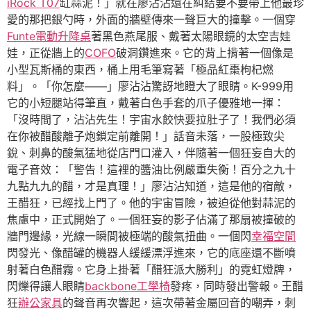
iRock T07
缸蒜泥！」就在廖沾沾還在糾結要不要帶上他最珍
愛的那把銀勺時，外面的牆壁傳來一聲巨大的撞擊。一個穿
Funte電動升降桌
著黑色燕尾服、戴著太陽眼鏡的太空吉娃
娃，正從牆上的
COFO
破洞鑽進來。它的背上揹著一個像是
小型瓦斯桶的東西，桶上用毛筆寫著「極品紅棗枸杞燃
料」。「你怎麼——」廖沾沾驚訝地瞪大了眼睛。K-999用
它的小短腿站得筆直，戴著白色手套的爪子優雅地一揮：
「沒時間了，沾沾先生！宇宙水餃快要拉肚子了！我們必須
在你被醋酸離子炮鎖定前離開！」話音未落，一股極致尖
銳、刺鼻的酸氣猛地從店門口灌入，伴隨著一個狂妄自大的
電子音效：「警告！這裡的醬油比例嚴重失衡！百分之九十
九點九九的醋，才是真理！」廖沾沾知道，這是他的宿敵，
王醋狂，已經找上門了。他的宇宙冒險，被迫從他對蒜泥的
焦慮中，正式開始了。一個狂妄的影子佔滿了那扇被撞破的
牆門邊緣，光線一瞬間被極端的酸氣扭曲。一個閃
幸福空間
閃發光、像醋罐的機器人緩緩漂浮進來，它的底座還不斷噴
射著白色醋霧。它身上掛著「醋狂派大勝利」的霓虹燈牌，
閃爍得讓人眼睛
backbone工學椅
發疼，同時發出警報。王醋
狂
辦公家具
的聲音再次響起，這次帶著金屬回音的嘲弄，刺