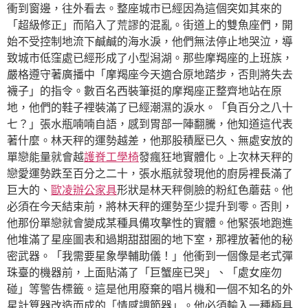
衝到窗邊，往外看去。整座城市已經因為這個突如其來的
「超級修正」而陷入了荒謬的混亂。街道上的雙魚座們，開
始不受控制地流下鹹鹹的海水淚，他們無法停止地哭泣，導
致城市低窪處已經形成了小型潟湖。那些摩羯座的上班族，
嚴格遵守著廣播中「摩羯座今天適合原地踏步，否則將失去
襪子」的指令。數百名西裝筆挺的摩羯座正整齊地站在原
地，他們的鞋子裡裝滿了已經潮濕的淚水。「負百分之八十
七？」張水瓶喃喃自語，感到胃部一陣翻騰，他知道這代表
著什麼。林天秤的運勢越差，他那股積壓已久、無處安放的
單戀能量就會越
護脊工學椅
發瘋狂地實體化。上次林天秤的
戀愛運勢跌至百分之二十，張水瓶就發現他的廚房裡長滿了
巨大的、
歐凌辦公家具
形狀是林天秤側臉的粉紅色蘑菇。他
必須在今天結束前，將林天秤的運勢至少提升到零。否則，
他那份單戀就會變成某種具備攻擊性的實體。他緊張地跑進
他堆滿了星座圖表和過期甜甜圈的地下室，那裡放著他的秘
密武器。「我需要星象學輔助儀！」他衝到一個像是老式彈
珠臺的機器前，上面貼滿了「巨蟹座已哭」、「處女座勿
碰」等警告標籤。這是他用廢棄的唱片機和一個不知名的外
星計算器改造而成的「情感調節器」。他必須輸入一種極具