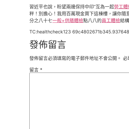
習近平也說，盼望兩邊保持中印“互為一起
勞工體
秤！別擔心！我用百萬現金買下這棟樓，讓你隨
分之八十七
一般+供膳體檢
點八八的
員工體檢
結
TC:healthcheck123 69c4802671b345.93764
發佈留言
發佈留言必須填寫的電子郵件地址不會公開。
必
留言
*