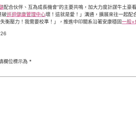
健
配合伙伴、互為成長機會”的主要共鳴，加大力度計謀牛土豪
意破
巡迴健康管理中心
壞！這就是愛！」溝通，擴展來往一起配
構失衡壓力！我需要校準！」，推進中印關系沿著安康穩固
一般+
826
填欄位標示為
*