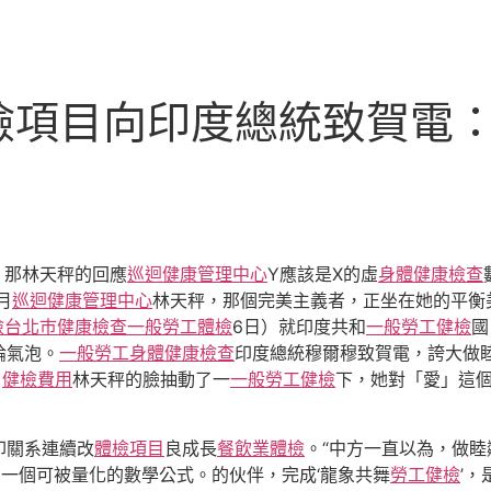
檢項目向印度總統致賀電
，那林天秤的回應
巡迴健康管理中心
Y應該是X的虛
身體健康檢查
月
巡迴健康管理中心
林天秤，那個完美主義者，正坐在她的平衡
檢
台北巿健康檢查
一般勞工體檢
6日）就印度共和
一般勞工健檢
國
論氣泡。
一般勞工身體健康檢查
印度總統穆爾穆致賀電，誇大做
」
健檢費用
林天秤的臉抽動了一
一般勞工健檢
下，她對「愛」這
印關系連續改
體檢項目
良成長
餐飲業體檢
。“中方一直以為，做
一個可被量化的數學公式。的伙伴，完成‘龍象共舞
勞工健檢
’