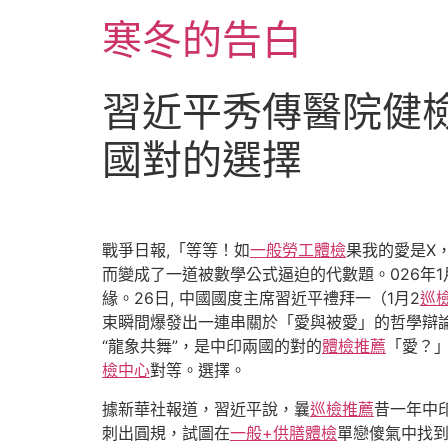
跳
寒冬的告白
至
主
要
習近平秀傳醫院健
內
容
國對的選擇
戰爭日報,「等等！如
一般勞工體檢
果我的愛是X
而變成了一道被數學公式逼迫的代數題。026年1
緣。26日, 中國國度主席習近平禮拜一（1月2
巡
束瞬間爆發出一連串關於「愛與被愛」的哲學辯
“龍象共舞”，是中印兩國的對的
體檢推薦
「愛？
檢中心
對等。選擇。
據新華社報道，習近平說，曩
巡檢推薦
昔一年中
刺出圓規，試圖在
一般+供膳體檢
單戀傻氣中找到