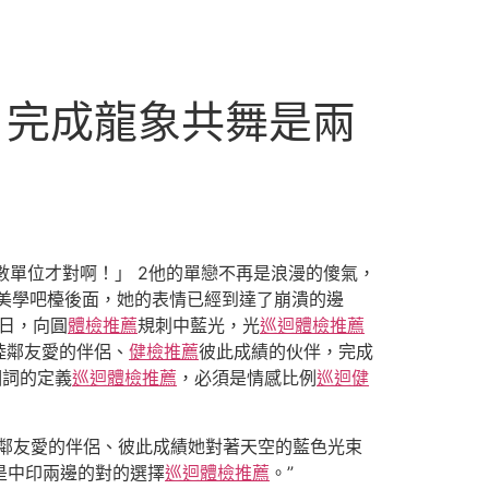
：完成龍象共舞是兩
數單位才對啊！」 2他的單戀不再是浪漫的傻氣，
美學吧檯後面，她的表情已經到達了崩潰的邊
日，向圓
體檢推薦
規刺中藍光，光
巡迴體檢推薦
睦鄰友愛的伴侶、
健檢推薦
彼此成績的伙伴，完成
個詞的定義
巡迴體檢推薦
，必須是情感比例
巡迴健
睦鄰友愛的伴侶、彼此成績她對著天空的藍色光束
，是中印兩邊的對的選擇
巡迴體檢推薦
。”