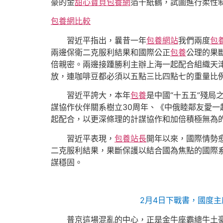
豪的金
甜心寶貝包養網
箔千紙鶴，試圖進行柔性
包養網比較
習近平指出，曩昔一年
包養網站
我們兩度
包
兩邊保衛二克服利結果和國際公正
包養
公理的果
倍親密。兩邊接踵勝利主辦上海一起配合組織天
放，連咖啡豆都必須以五點三比四點七的重量比
習近平誇大，本年
包養
是中國“十五五”殘
謀協作伙伴關系樹立30周年、《中俄睦鄰友愛一
起配合，以更深條理的計謀協作和加倍積極無為
習近平表現，
包養站長
開年以來，國際情勢
二克服利結果，果斷保護以結合國為焦點的國際
謀穩固。
2月4日下戰書，國度
普京這場混亂的中心，正是金牛座霸總牛土