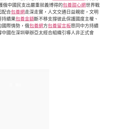
保護俄中國民支出嚴重就義博得的
包養甜心網
世界戰
起配合
包養網
走深走實，人文交通日益親密，文明
要持續果
包養金額
斷不移支撐彼此保護國度主權、
的國際情勢，俄
包養網
方
包養留言板
愿同中方持續
撐中國在深圳舉辦亞太經合組織引導人非正式會