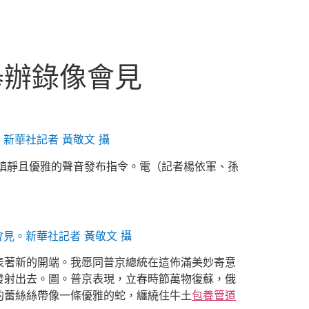
舉辦錄像會見
新華社記者 黃敬文 攝
鎮靜且優雅的聲音發布指令。電（記者楊依軍、孫
見。新華社記者 黃敬文 攝
表著新的開端。我愿同普京總統在這佈滿美妙寄意
發射出去。圖。普京表現，立春時節萬物復蘇，俄
的蕾絲絲帶像一條優雅的蛇，纏繞住牛土
包養管道