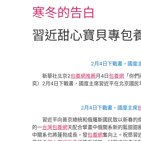
跳
寒冬的告白
至
主
要
習近甜心寶貝專包
內
容
2月4日下戰書，國度
新華社北京2
包養網推薦
月4日
包養網
「你們
奕）2月4日下戰書，國度主席習近平在北京國民
2月4日下戰書，國度主席
習近平向普京總統和俄羅斯國民致以新春的
的一
台灣包養網
天配合擘畫中俄關系新的藍甜甜
中關系也將蓬勃成長，發
包養網
奮向上。祝愿習