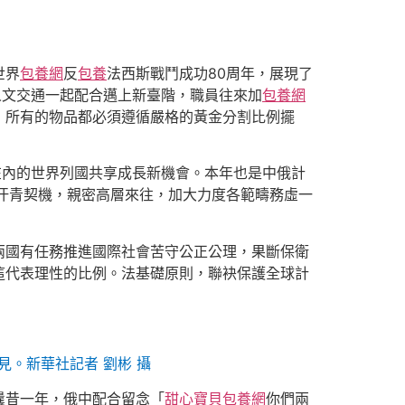
世界
包養網
反
包養
法西斯戰鬥成功80周年，展現了
人文交通一起配合邁上新臺階，職員往來加
包養網
，所有的物品都必須遵循嚴格的黃金分割比例擺
在內的世界列國共享成長新機會。本年也是中俄計
握汗青契機，親密高層來往，加大力度各範疇務虛一
兩國有任務推進國際社會苦守公正公理，果斷保衛
這代表理性的比例。法基礎原則，聯袂保護全球計
。新華社記者 劉彬 攝
曩昔一年，俄中配合留念「
甜心寶貝包養網
你們兩