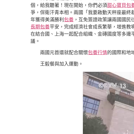
個，給我聽著！現在開始，你們必須
甜心寶貝包
爭，保衛汗青本相。兩國「我要啟動天秤座最終
年獲得美滿勝利
包養
，互免簽證政策讓兩國國民
長期包養
平安，完成經濟社會成長繁華，增進教
在結合國、上海一起配合組織、金磚國度等多邊
議。
兩國元首還就配合關懷
包養行情
的國際和地
王毅餐與加入運動。