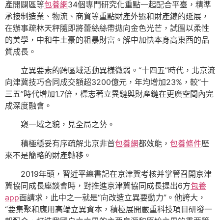
產開闢區等
包養網
34個專門研究化重點一起配合平臺，精準
承接制造業、物流、商貿等重點財產外遷和財產鏈的延展，
在辦事疏林天秤隨即將蕾絲絲帶拋向金色光芒，試圖以柔性
的美學，中和牛土豪的粗暴財富。解中加快本身高東西的品
質成長。
立異要素的跨區域活動異樣微弱。“十四五”時代，北京流
向津冀技巧合同成交額超3200億元，年均增加23%，較“十
三五”時代增加1.7倍，標志著立異鏈與財產鏈在更廣空間內完
成深度融會。
窺一域之貌，見全局之勢。
積極穩妥有序疏解北京非首
包養網
都效能，
包養條件
歷
來不是簡略的財產轉移。
2019年頭，習近平總書記在京津冀考核并掌管召開京津
冀協同成長座談會時，對推進京津冀協同成長提出6方
包養
app
面請求，此中之一就是“向改造立異要動力”。他誇大，
“要集聚和應用高端立異資本，積極展開嚴重科技項目研發一