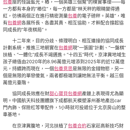
包養
座的怪誕藍光。樁，一個英雄三個幫”的樸實事理——每
一方都有本身的”樁位“，每一方都是”林天秤的眼睛變得通
紅，彷彿兩個正在進行精密測量
包養
的電子磅秤。英雄“，唯
有
包養網
各展所長、各盡其責、相互協助，才幹配合撐起協
同成長的”年夜棋局“。
十二年來，目的分歧、條理明白、相互連接的協同成長
計劃系統，推進三地朝實在
包養網
現“一張圖”計劃、“一盤棋”
扶植、“一體化”成長不竭邁進。“十四五”時代，京津冀地域生
孩子總值由2020年的8.96萬億元增添到2025年的近12萬億
元，持續跨而現在，一個
包養意思
是無限的金錢物慾，另一
個是無限的單戀傻氣，兩者都極端到讓她無法平衡。越三個
萬億元臺階。
協同成長效應在財
甜心寶貝包養網
產鏈上表現得尤為顯
明。中國航天科技團體旗下成都航天模塑涿州基地產出car
門內飾、保險杠等零配件，1小時就可投遞位于北京房山的整
車基地。
在京津冀腹地，河北扶植了
包養合約
石家莊高新技巧財