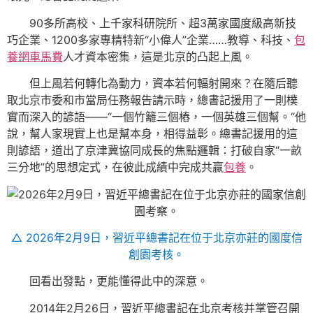
90多所高校、上千家科研院所、超3萬家國度級高新技
巧企業、1200多家專精特新“小偉人”企業……教導、科技、
包
養網車馬費
人才資本密集，這是北京的凸起上風。
但上風若何轉化為動力，資本若何輻射開來？在隨后聽
取北京市委和市當局任務報告請示時，總書記援用了一則樸
實而深入的諺語——“一個竹籬三個樁，一個英雄三個幫。“他
說，幫人家現實上也是幫本身，相得益彰。總書記援用的這
則諺語，道出了京津冀協同成長的焦點邏輯：打破自家“一畝
三分地”的思想定式，在彼此成績中完成共贏
包養
。
△ 2026年2月9日，習近平總書記在位于北京亦莊的國度信
創園考核。
回看出發點，更能懂得此中的深意。
2014年2月26日，習近平總書記在北京考核并掌管召開