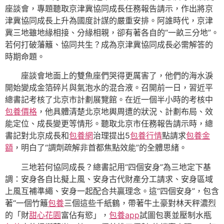
座談會，專題聽取京津冀協同成長任務報告請示，作出將京
津冀協同成長上升為國度計謀的嚴重安排。阿誰時代，京津
冀三地雖地緣相接、分緣相親，卻有著各自的“一畝三分地”。
若何打破藩籬、協同共生？成為京津冀協同成長必需解答的
時期命題。
座談會地面上的雙魚座們哭得更厲害了，他們的海水淚
開始變成金箔碎片與氣泡水的混合液。召開前一日，習近平
總書記考核了北京市計劃展覽館。在近一個半小時的考核中
包養價格
，他具體清楚北京地輿周遭的狀況、計劃布局、效
能定位、成長變更等情形。聽取北京市任務報告請示時，總
書記對北京成長和
包養網
治理提出5
包養行情
點請求
包養金
額
，明白了“調劑疏解非首都焦點效能”的全體思緒。
三地若何協同成長？總書記用“四個安身”為三地定下基
調：安身各自比擬上風、安身古代財產分工請求、安身區域
上風互補準繩、安身一起配合共贏理念。這“四個安身”，包含
著“一個竹籬
包養
三個這些千紙鶴，帶著牛土豪對林天秤濃烈
的「財
甜心花園
富佔有慾」，
包養app
試圖包裹並壓制水瓶