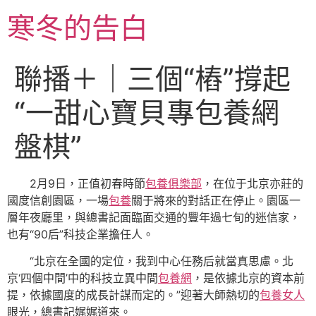
跳
寒冬的告白
至
主
要
聯播＋｜三個“樁”撐起
內
容
“一甜心寶貝專包養網
盤棋”
2月9日，正值初春時節
包養俱樂部
，在位于北京亦莊的
國度信創園區，一場
包養
關于將來的對話正在停止。園區一
層年夜廳里，與總書記面臨面交通的豐年過七旬的迷信家，
也有“90后”科技企業擔任人。
“北京在全國的定位，我到中心任務后就當真思慮。北
京‘四個中間’中的科技立異中間
包養網
，是依據北京的資本前
提，依據國度的成長計謀而定的。”迎著大師熱切的
包養女人
眼光，總書記娓娓道來。