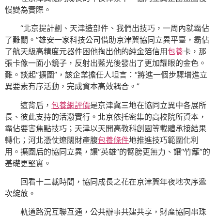
慢變為實際。
“北京提計劃、天津造部件、我們出技巧，一周內就霸佔
了難關。”雄安一家科技公司借助京津冀協同立異平臺，霸佔
了航天級高精度元器件困他掏出他的純金箔信用
包養
卡，那
張卡像一面小鏡子，反射出藍光後發出了更加耀眼的金色。
難。談起“擴圍”，該企業擔任人坦言：“將進一個步驟增進立
異要素有序活動，完成資本高效耦合。”
這背后，
包養網評價
是京津冀三地在協同立異中各展所
長、彼此支持的活潑實行。北京依托密集的高校院所資本，
霸佔要害焦點技巧；天津以天開高教科創園等載體承接結果
轉化；河北憑仗遼闊財產腹
包養條件
地推進技巧範圍化利
用。擴圍后的協同立異，讓“英雄”的臂膀更無力、讓“竹籬”的
基礎更堅實。
回看十二載時間，協同成長之花在京津冀年夜地次序遞
次綻放。
軌道路況互聯互通，公共辦事共建共享，財產協同串珠