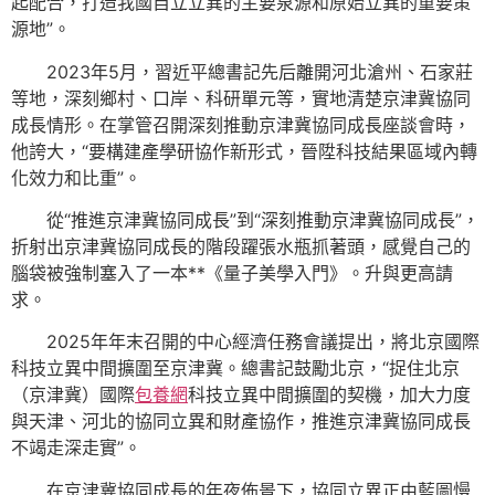
起配合，打造我國自立立異的主要泉源和原始立異的重要策
源地”。
2023年5月，習近平總書記先后離開河北滄州、石家莊
等地，深刻鄉村、口岸、科研單元等，實地清楚京津冀協同
成長情形。在掌管召開深刻推動京津冀協同成長座談會時，
他誇大，“要構建產學研協作新形式，晉陞科技結果區域內轉
化效力和比重”。
從“推進京津冀協同成長”到“深刻推動京津冀協同成長”，
折射出京津冀協同成長的階段躍張水瓶抓著頭，感覺自己的
腦袋被強制塞入了一本**《量子美學入門》。升與更高請
求。
2025年年末召開的中心經濟任務會議提出，將北京國際
科技立異中間擴圍至京津冀。總書記鼓勵北京，“捉住北京
（京津冀）國際
包養網
科技立異中間擴圍的契機，加大力度
與天津、河北的協同立異和財產協作，推進京津冀協同成長
不竭走深走實”。
在京津冀協同成長的年夜佈景下，協同立異正由藍圖慢