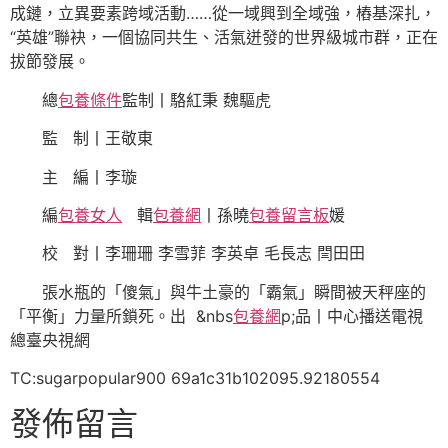
成鏈，立異要素跨域活動……從一域興到全域強，樁基深扎，
“英雄”聯袂，一個協同共生、活氣迸發的世界級城市群，正在
拔節發展。
總
包養條件
監制丨駱紅秉 魏驅虎
監 制丨王敬東
主 編丨李璇
編
包養女人
輯
包養網
丨孫曉
包養留言板
媛
校 對丨李珊珊 李雪菲 李英卓 毛長志 閆田田
張水瓶的「傻氣」與牛土豪的「霸氣」瞬間被天秤座的
「平衡」力量所鎖死。出 &nbs
包養網
p;品丨中心播送電視
總臺央視網
TC:sugarpopular900 69a1c31b102095.92180554
發佈留言