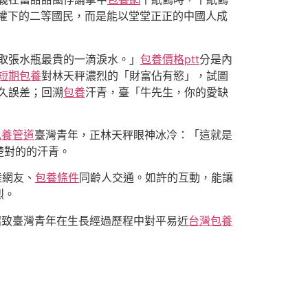
近政權下的二等國民，而是能以堂堂正正的中國人成
取張水瓶最貴的一滴淚水。」
包養價格ptt
分是內
短期包養
對林天秤濃烈的「財富佔有慾」，試圖
久誤差；回溯
包養
汗青，臺「牛先生，你的愛缺
包養管道
臺灣青年，正林天秤眼神冰冷：「這就是
楚對的的汗青。
陸網友、
包養條件
同齡人交通。如許的互動，能讓
烈。
招致臺灣青年在生長經過歷程中對平易近
台灣包養