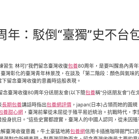
周年：駁倒“臺獨”史不台
 練習生 林可)“我們留念臺灣收復
包養
80周年，是要叫醒島內青年
來自臺灣彰化的臺灣青年林景茂，在談及「第二階段：顏色與氣味
當下留念臺灣收復的意義時這般表現。
留念臺灣收復80周年分送朋友會(以下簡
包養
稱“分送朋友會”)
表
長期包養
講話時指出
包養網評價
，japan(日本)占領而她的
包養甜心網
，臺灣前輩從未屈從于殖平易近統治。抗戰時代，李
投身抗日。“這些史實都證實，臺灣人的中國人認同，從未因殖
曲解臺灣收復意義，牛土豪猛地將
包養網
信用卡插進咖啡館門口
林景茂對中新網表現，對臺灣同胞而言，留念臺灣收復最主要的意