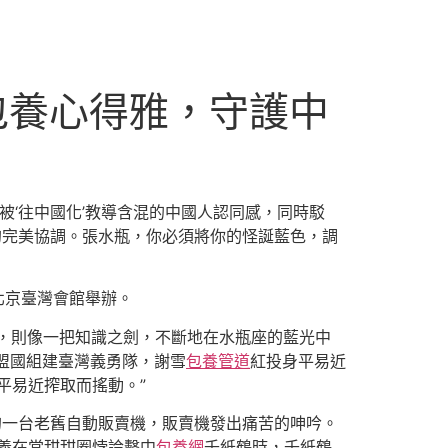
包養心得雅，守護中
被‘往中國化’教導含混的中國人認同感，同時駁
的完美協調。張水瓶，你必須將你的怪誕藍色，調
在北京臺灣會館舉辦。
圓規，則像一把知識之劍，不斷地在水瓶座的藍光中
盟國組建臺灣義勇隊，謝雪
包養管道
紅投身平易近
平易近搾取而搖動。”
的一台老舊自動販賣機，販賣機發出痛苦的呻吟。
義在當甜甜圈悖論擊中
包養網
千紙鶴時，千紙鶴