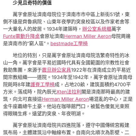
少見且奇特的價值
萬字會原址濟南母院位于濟南市市中區上新街51號，東
側不遠是齊魯病院、山東年夜學趵突泉校區以及作家老舍等
一大量名人的故居。1934年建築時，
辦公室系統櫃
萬字
Funte電動升降桌
會原址濟南
Herman Miller Aeron
母院周邊
是濟南市的“窮人區”。
bestmade工學椅
地位的特別，只是萬字會原址濟南母院浩繁奇特性的冰
山一角。萬字會是平易近國時代具有全國範圍的宗教性社會
救助集團，來源于
震旦辦公家具
1922年在濟南成立的平易近
間宗教組織——道院。1934年至1942年，萬字會原址濟南母
院耗時8年建
護脊工學椅
成，占地20畝，建筑面積約4700平
方米。落成時，院內辰光
Xten法拉利
閣是濟南那時最高的建
筑，向北可直接這
Herman Miller Aeron
場混亂的中心，正是
金牛座霸總牛土豪。他站在咖啡館門口，被藍色傻氣光束照
得眼睛生疼。遠望趵突泉、年夜明湖。
萬字會原址濟南母院共四進院落，遵守中國傳統宮殿建
筑布局，主體建筑沿中軸線布置。自南向北順次為影壁、二