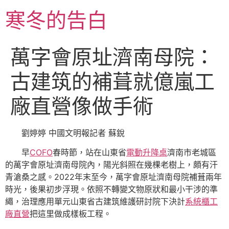
跳
寒冬的告白
至
主
要
萬字會原址濟南母院：
內
容
古建筑的補葺就億嵐工
廠直營像做手術
劉婷婷 中國文明報記者 蘇銳
早
COFO
春時節，站在山東省
電動升降桌
濟南市老城區
的萬字會原址濟南母院內，陽光斜照在幾棵老樹上，頗有汗
青滄桑之感。2022年末至今，萬字會原址濟南母院補葺兩年
時光，後果初步浮現。依照不轉變文物原狀和最小干涉的準
繩，治理應用單元山東省古建筑維護研討院下決計
系統櫃工
廠直營
把這里做成樣板工程。