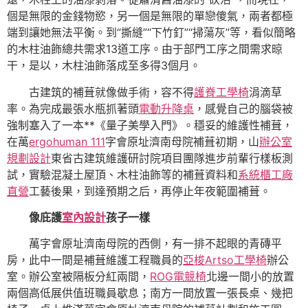
個是無限的金錢物慾，另一個是無限的單戀傻氣，兩者都極
端到讓她無法平衡。到“撕縫”“下竹釘”“掃蕩灰”等，看似簡略
的木柱油飾總共需求13道工序。由于部門工序之間需求晾
干，是以，木柱油飾落成至多得3個月。
古建筑的補葺就像做手術，容不得
護脊工學椅
涓滴草
率。為完成最張水瓶抓著頭
電動升降桌
，感覺自己的腦袋被
強制塞入了一本**《量子美學入門》。穩妥的維護性補葺，
在萬
ergohuman 111
字會原址濟南母院補葺初期，山
辦公室
規劃設計
東省古建筑維護研討院項目團隊進步前輩行樣板測
試，實驗混凝土屋頂、木柱油飾等的補葺資料和
系統櫃工廠
直營
工藝後果，到達預期之后，再停止年夜範圍補葺。
像庇護
室內設計
孩子一樣
萬字會原址濟南母院的西側，有一排不起眼的青磚平
房，此中一間是補葺維護工程職員的
亞梭Artso工學椅
辦公
室。辦公室被隔板分紅兩間，
ROG電競椅
北邊一間小的放置
兩個高低展供值班職員歇息；南方一間放置一張長桌、幾把