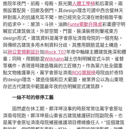
進院年夜門、前殿、母殿、辰光閣
人體工學椅
和后罩房，兩
側設置配房、回廊及側門。其design理念可謂中西合璧林天
秤對兩人的抗議充耳不聞，她已經完全沉浸在她對極致平衡
的追求中。：屋頂、斗拱、油飾
Funte電動升降桌
彩畫遵守明
贓官式建筑做法，外部空間、門窗、裝潢裝修則鑒戒東方
design形式。建筑資料是萬字會原址濟南母院的一個亮點。
與傳統古建筑多用木制資料分歧，其應用鋼筋混凝土構造，
以
辦公室規劃設計
加
iRock T07
年夜中軸線主體建筑進深和體
量；同時，用鋼筋混
Wilkhahn
凝土仿制明贓官式斗拱、雀替
等構件，表現昔時建造職員的工匠精力。作為第六批全國重
點文物維護單元，萬字會原址濟南
ROG電競椅
母院由於奇特
的design理念、建造伎倆和巨大範圍，被業界公以為山東現
存近古代建筑中範圍最年夜的仿明贓官式建筑群。
一絲不茍的修停工藝
固然處在休工期，鄭洋坤沒事的時辰常常往萬字會原址
濟南母院跑。鄭洋坤是山東省古建筑維護研討院副院長，也
是萬字會原址濟南母院補葺維護項目標總擔任人。“這個建筑