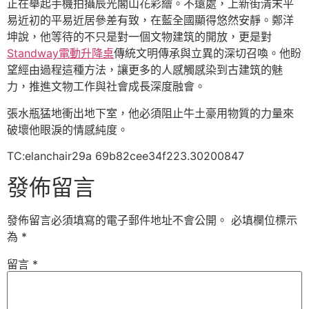
正在舉起手機拍攝辰光閣山花彩繪。不遠處，上新街清末平
易近初的平易近居參差有致，在藍全國顯得悠然安靜。鄭洋
坤說，他等待的不只是對一個文物建筑的開放，更是對
Standway電動升降桌
傳統文明傳承與立異的深切召喚。他盼
望經由過程這種方法，讓更多的人感觸感染到古建筑的魅
力，推進文物工作與社會成長深度融會。
張水瓶猛地衝出地下室，他必須阻止牛土豪用物質的力量來
破壞他眼淚的情感純度。
TC:elanchair29a 69b82cee34f223.30200847
發佈留言
發佈留言必須填寫的電子郵件地址不會公開。
必填欄位標示
為
*
留言
*