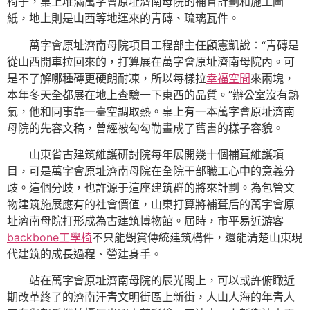
椅子，桌上堆滿萬字會原址濟南母院的補葺計劃和施工圖
紙，地上則是山西等地運來的青磚、琉璃瓦件。
萬字會原址濟南母院項目工程部主任顧憲凱說：“青磚是
從山西開車拉回來的，打算展在萬字會原址濟南母院內。可
是不了解哪種磚更硬朗耐凍，所以每樣拉
幸福空間
來兩塊，
本年冬天全都展在地上查驗一下東西的品質。”辦公室沒有熱
氣，他和同事靠一臺空調取熱。桌上有一本萬字會原址濟南
母院的先容文稿，曾經被勾勾勒畫成了舊書的樣子容貌。
山東省古建筑維護研討院每年展開幾十個補葺維護項
目，可是萬字會原址濟南母院在全院干部職工心中的意義分
歧。這個分歧，也許源于這座建筑群的將來計劃。為包管文
物建筑施展應有的社會價值，山東打算將補葺后的萬字會原
址濟南母院打形成為古建筑博物館。屆時，市平易近游客
backbone工學椅
不只能觀賞傳統建筑構件，還能清楚山東現
代建筑的成長過程、營建身手。
站在萬字會原址濟南母院的辰光閣上，可以或許俯瞰近
期改革終了的濟南汗青文明街區上新街，人山人海的年青人