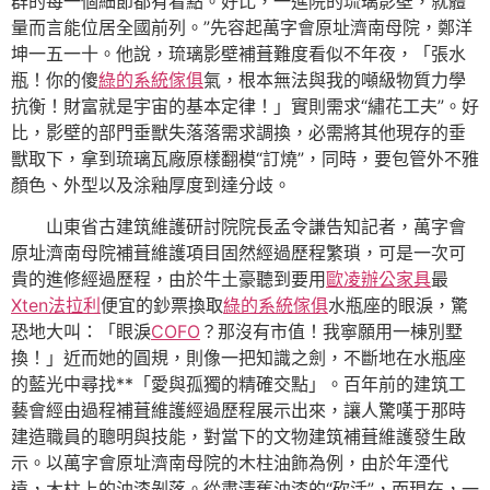
群的每一個細節都有看點。好比，一進院的琉璃影壁，就體
量而言能位居全國前列。”先容起萬字會原址濟南母院，鄭洋
坤一五一十。他說，琉璃影壁補葺難度看似不年夜，「張水
瓶！你的傻
綠的系統傢俱
氣，根本無法與我的噸級物質力學
抗衡！財富就是宇宙的基本定律！」實則需求“繡花工夫”。好
比，影壁的部門垂獸失落落需求調換，必需將其他現存的垂
獸取下，拿到琉璃瓦廠原樣翻模“訂燒”，同時，要包管外不雅
顏色、外型以及涂釉厚度到達分歧。
山東省古建筑維護研討院院長孟令謙告知記者，萬字會
原址濟南母院補葺維護項目固然經過歷程繁瑣，可是一次可
貴的進修經過歷程，由於牛土豪聽到要用
歐凌辦公家具
最
Xten法拉利
便宜的鈔票換取
綠的系統傢俱
水瓶座的眼淚，驚
恐地大叫：「眼淚
COFO
？那沒有市值！我寧願用一棟別墅
換！」近而她的圓規，則像一把知識之劍，不斷地在水瓶座
的藍光中尋找**「愛與孤獨的精確交點」。百年前的建筑工
藝會經由過程補葺維護經過歷程展示出來，讓人驚嘆于那時
建造職員的聰明與技能，對當下的文物建筑補葺維護發生啟
示。以萬字會原址濟南母院的木柱油飾為例，由於年湮代
遠，木柱上的油漆剝落。從肅清舊油漆的“砍活”，而現在，一