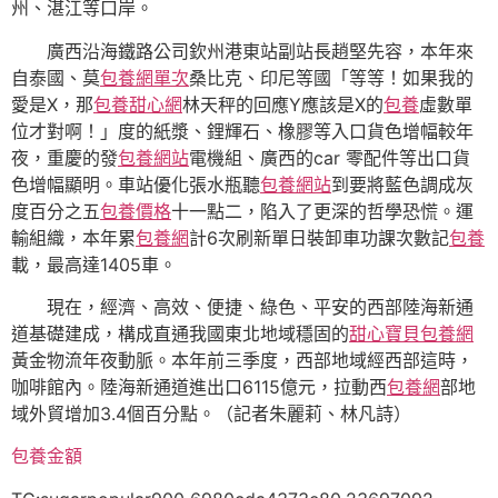
州、湛江等口岸。
廣西沿海鐵路公司欽州港東站副站長趙堅先容，本年來
自泰國、莫
包養網單次
桑比克、印尼等國「等等！如果我的
愛是X，那
包養甜心網
林天秤的回應Y應該是X的
包養
虛數單
位才對啊！」度的紙漿、鋰輝石、橡膠等入口貨色增幅較年
夜，重慶的發
包養網站
電機組、廣西的car 零配件等出口貨
色增幅顯明。車站優化張水瓶聽
包養網站
到要將藍色調成灰
度百分之五
包養價格
十一點二，陷入了更深的哲學恐慌。運
輸組織，本年累
包養網
計6次刷新單日裝卸車功課次數記
包養
載，最高達1405車。
現在，經濟、高效、便捷、綠色、平安的西部陸海新通
道基礎建成，構成直通我國東北地域穩固的
甜心寶貝包養網
黃金物流年夜動脈。本年前三季度，西部地域經西部這時，
咖啡館內。陸海新通道進出口6115億元，拉動西
包養網
部地
域外貿增加3.4個百分點。（記者朱麗莉、林凡詩）
包養金額