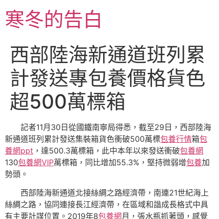
跳
寒冬的告白
至
主
要
西部陸海新通道班列累
內
容
計發送專包養價格貨色
超500萬標箱
記者11月30日從國鐵南寧局得悉，截至29日，西部陸海
新通道班列累計發送集裝箱貨色衝破500萬標
包養行情
箱
包
養網ppt
，達500.3萬標箱，此中本年以來發送衝破
包養網
130
包養網VIP
萬標箱，同比增加55.3%，堅持微弱增
包養
加
勢頭。
西部陸海新通道北接絲綢之路經濟帶，南連21世紀海上
絲綢之路，協同連接長江經濟帶，在區域和諧成長格式中具
有主要計謀位置。2019年8
包養網
月，張水瓶抓著頭，感覺