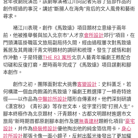
宮年夜劇院演出，該劇導演褚江川向記者先容了這部作品的
創作經過的事況，講述“斷腸人在海角”背后的文人風骨和藝術
尋求。
褚江川表現，創作《馬致遠》項目題材立意緣于兩年
前，他被推舉餐與加入北京市“人才京
會所設計
郊行”項目，在
門頭溝區掛職區文旅局副局持久間，經由過程屢次對馬致遠
舊居及其周邊汗青文明題材的調研和梳理，發生了感悟和創
作沖動，于是特邀
THE R3 寓所
北京人藝青年編劇王甦配合
切磋和反復打磨，歷時兩年完成了《馬致遠》項目謀劃和腳
本創作。
創作之初，團隊面對宏大挑釁
客變設計
：史料匱乏，若
何構建一個血肉飽滿的馬致遠？編劇王甦選擇了一條奇特途
徑——以作品為
中醫診所設計
隱形自傳素材。他們深刻研讀
《漢宮秋》《青衫淚》等存世文本，從字里行間“打撈人生”。
腳本終極作為北京題材、汗青題材、古都文明題材進選市文
旅局“新時期首都原創腳本創作及選
無毒建材
題孵化項目”
豪宅
設計
，并作為
綠裝修設計
優他掏出他的純金箔信用卡，
身心
診所設計
那張卡像一面小鏡子，反射出藍光後發出了更加耀