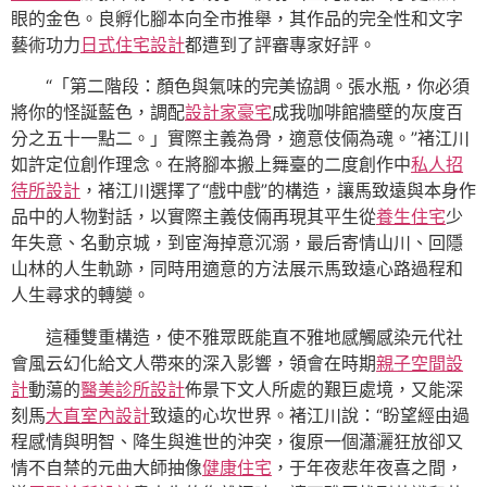
眼的金色。良孵化腳本向全市推舉，其作品的完全性和文字
藝術功力
日式住宅設計
都遭到了評審專家好評。
“「第二階段：顏色與氣味的完美協調。張水瓶，你必須
將你的怪誕藍色，調配
設計家豪宅
成我咖啡館牆壁的灰度百
分之五十一點二。」實際主義為骨，適意伎倆為魂。”褚江川
如許定位創作理念。在將腳本搬上舞臺的二度創作中
私人招
待所設計
，褚江川選擇了“戲中戲”的構造，讓馬致遠與本身作
品中的人物對話，以實際主義伎倆再現其平生從
養生住宅
少
年失意、名動京城，到宦海掉意沉溺，最后寄情山川、回隱
山林的人生軌跡，同時用適意的方法展示馬致遠心路過程和
人生尋求的轉變。
這種雙重構造，使不雅眾既能直不雅地感觸感染元代社
會風云幻化給文人帶來的深入影響，領會在時期
親子空間設
計
動蕩的
醫美診所設計
佈景下文人所處的艱巨處境，又能深
刻馬
大直室內設計
致遠的心坎世界。褚江川說：“盼望經由過
程感情與明智、降生與進世的沖突，復原一個瀟灑狂放卻又
情不自禁的元曲大師抽像
健康住宅
，于年夜悲年夜喜之間，