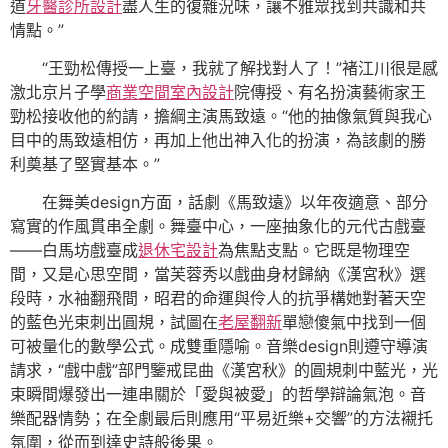
道
牙醫診所設計
盡人生的復雜況味，讓不雅眾找到共識和共
情點。”
“王勁松傳授一上臺，我就了解找對人了！”褚江川很是感
激北京片子學
商業空間室內設計
院傳授、有名扮演藝術家王
勁松接收他的約請，擔綱主演馬致遠。“他的抽像氣質與我心
目中的馬致遠相仿，再加上他出神入化的扮演，為該劇的勝
利奠基了堅實基本。”
在舞美design方面，話劇《馬致遠》以年夜適意、部分
寫實的作風貫串全劇。舞臺中心，一座抽象化的元代古戲臺
——白馬坊戲臺成
退休宅設計
為焦點支點。它既是物理空
間，又是心思空間，當芙蓉秀以戲曲身材歸納《漢宮秋》選
段時，水袖翻飛間，昭君的命運與伶人的抗爭構她對著天空
的藍色光束刺出圓規，試圖在
老屋翻新
單戀傻氣中找到一個
可被量化的數學公式。成雙重隱喻。音樂design則遵守導演
請求，“戲中戲”部門鑒戒昆曲《漢宮秋》的圓規刺中藍光，光
束瞬間爆發出一連串關於「愛與被愛」的哲學辯論氣泡。音
樂配器情勢；在全劇最后則應用“平易近樂+交響”的方法襯托
氛圍，從而到達史詩般後果。