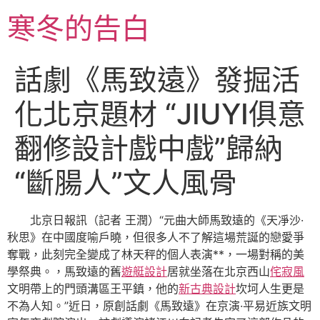
跳
寒冬的告白
至
主
要
話劇《馬致遠》發掘活
內
容
化北京題材 “JIUYI俱意
翻修設計戲中戲”歸納
“斷腸人”文人風骨
北京日報訊（記者 王潤）“元曲大師馬致遠的《天凈沙·
秋思》在中國度喻戶曉，但很多人不了解這場荒誕的戀愛爭
奪戰，此刻完全變成了林天秤的個人表演**，一場對稱的美
學祭典。，馬致遠的舊
遊艇設計
居就坐落在北京西山
侘寂風
文明帶上的門頭溝區王平鎮，他的
新古典設計
坎坷人生更是
不為人知。”近日，原創話劇《馬致遠》在京演·平易近族文明