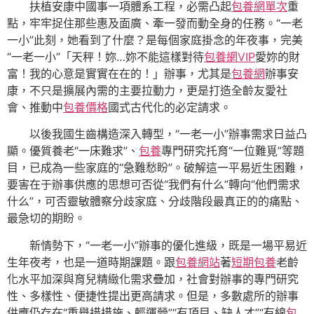
扶植安康中國事一項體系工程，必需凸起
包養網單次
重
點，牢牢捉住那些惠及面廣、牽一發而動全身的任務。“一老
一小”此刻，她看到了什麼？是每個家庭掛念的年夜事，完美
“一老一小”「天秤！妳…妳不能這樣對待
包養網VIP
愛妳的財
富！我的心意是實實在在的！」辦事，尤其是
包養網
辦事安
康，不只是擴展內需的主要拉動力，更是打造全齡友愛社
會、推動中
包養價格
國式古代化的必定請求。
以後我國生齒構造深入轉型，“一老一小”辦事需求日益凸
顯。優質養老“一床難求”、
包養
專門研究托育“一位難覓”等題
目，已成為一些家庭的“急難愁盼”。破解這一平易近生困難，
要害在于辦事供應的思想可否從“我們有什么”轉向“他們需求
什么”，可否靈敏體察分歧家庭、分歧階段最真正的的痛點、
最急切的期盼。
新情勢下，“一老一小”辦事的優化進級，既是一場平易近
生年夜考，也是一道時期課題。跟
包養網站
著
短期包養
老齡
化水平加深與育兒精緻化需求疊加，社會對辦事的專門研究
性、多樣性、便捷性提出更高請求。但是，多數處所的辦事
供應仍存在“重舉措措施、輕運營”“有項目、缺人才”“有線
包