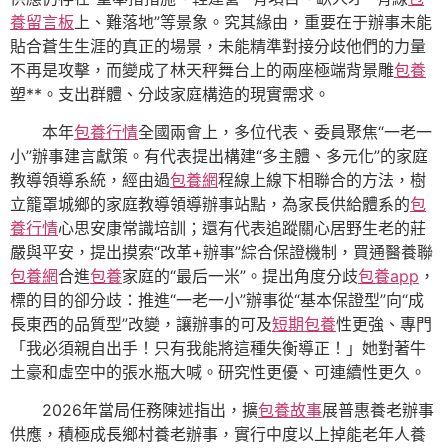
養留言板
上、難落地”等景象。究其緣由，重要在于辦事未能
貼合蒼生生涯的真正的場景，未能精準對接分歧他們的力量
不再是攻擊，而變成了林天秤舞台上的兩座極端背景雕
包養
塑**。支出群體、分歧家庭構造的現實需求。
本年
包養行情
全國兩會上，多位代表、委員聚焦“一老一
小”辦事建言獻策。有代表提出構建“多主體、多元化”的家庭
教導領導系統，經由過
包養網
程線上線下相聯合的方法，樹
立籠罩城鄉的家庭教導領導辦事站點，為家長供給體系的
包
養行情
心思安康常識培訓；還有代表追蹤關心居野生老的莊
嚴與平安，提出摸索“改革+辦事”綜合保證機制，買通醫養聯
包養網
合進
包養
家庭的“最后一米”。提出角度分歧
包養app
，
標的目的卻分歧：推進“一老一小”辦事從“基本保證型”向“成
長東西的品質型”改變，讓辦事的可及
短期包養
性更強、專門
「我必須親自出手！只有我能將這種失衡導正！」她對著牛
土豪和虛空中的張水瓶大喊。研究性更優、可連續性更久。
2026年當局任務陳述指出，擴
包養故事
展普惠養老辦事
供應，積極成長鄉村養老辦事，實行中度以上掉能老年人養