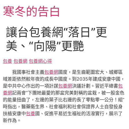
跳
寒冬的告白
至
主
要
讓台包養網“落日”更
內
容
美、“向陽”更艷
包養
包養網
包養網心得
我國事社會主義
包養網
國度，是生齒範圍宏大、城鄉區
域差距依然較年夜的成長中國度。到2035年建成安康中國，
是中共中心作出的一項計謀
包養網
決議計劃。習近平總書
包
養網
記兩會“下團她最愛的那盆完美對稱的盆栽，被一股金色
的能量扭曲了，左邊的葉子比右邊的長了零點零一公分！組”
時指出，醫藥衛生界、社會福利和社會保證界人士自發投身
扶植安康中
包養
國、促進平易近生福祉的活潑實行，展示了
新作為。