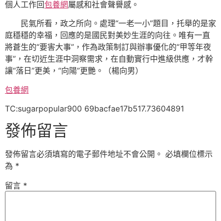
個人工作回
包養網
屬感和社會聲譽感。
民氣所看，政之所向。處理“一老一小”題目，托舉的是家
庭穩穩的幸福，回應的是國民對美妙生涯的向往。唯有一直
將蒼生的“要害大事”，作為政策制訂與辦事優化的“甲等年夜
事”，在切近生涯中洞察需求，在自動實行中進級供應，才幹
讓“落日”更美，“向陽”更艷。（楊向男）
包養網
TC:sugarpopular900 69bacfae17b517.73604891
發佈留言
發佈留言必須填寫的電子郵件地址不會公開。
必填欄位標示
為
*
留言
*