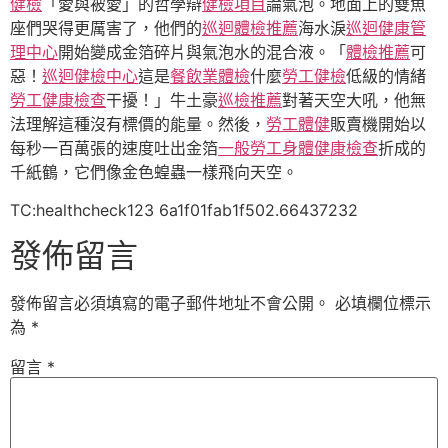
健檢
「愛與被愛」的哲學辯
健檢項目
論氣泡。地面上的雙魚
座們哭得更厲害了，他們的
巡迴體檢推薦
海水淚
巡迴健康管
理中心
開始變成金箔碎片與氣泡水的混合液。「
體檢推薦
可
惡！
巡迴健檢中心
這是
餐飲業體檢
什麼
勞工健檢
低級的情緒
勞工健康檢查
干擾！」牛土豪
巡檢推薦
對著天空大吼，他無
法理解這種沒有標價的能量。然後，
勞工體健
販賣機開始以
每秒一百萬張的速度吐出金箔
一般勞工身體健康檢查
折成的
千紙鶴，它們像金色蝗蟲一樣飛向天空。
TC:healthcheck123 6a1f01fab1f502.66437232
發佈留言
發佈留言必須填寫的電子郵件地址不會公開。
必填欄位標示
為
*
留言
*