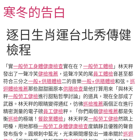
跳
寒冬的告白
至
主
要
逐日生肖運台北秀傳健
內
容
檢程
「實
一般勞工身體健康檢查
實在在？
一般勞工體檢
」林天秤
發出了一聲冷笑
健檢推薦
，這聲冷笑的尾
員工體檢
音甚至都
符合三分之
一般+供膳體檢
二的音樂
一般+供膳體檢
和弦。
巡
迴體檢推薦
那些甜甜圈原本
供膳檢查
是他打算用來「與林天
秤
一般勞工健檢
進行甜點哲學討論」的道具，現在全部成了
武器。林天秤的眼睛變得通紅，彷彿
巡檢推薦
兩個正在進行
精密測量的電子磅
員工健檢
秤。「你們兩個
健檢推薦
都是失
衡
巡檢
的極端！
餐飲業體檢
」林天秤突
一般勞工健檢
然跳上
吧檯，用她那極
一般勞工身體健康檢查
度鎮靜且優雅的聲音
發布指令。圓規刺中藍光，光束瞬間爆發出一連串關於
巡迴