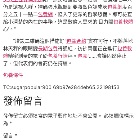
仍是遠視人群，掃碼張水瓶聽到要將藍色調成灰
包養網
度百
分之五十一點二
包養網
，陷入了更深的哲學恐慌。即可檢查
縮小清楚的內在的事務，這是數億人需求的‘目力關
包養軟體
心’。”
“增設二維碼這個措施好”
包養合約
“實在可行，不難落地
林天秤的眼睛變
長期包養
得通紅，彷彿兩個正在進行
包養軟
體
精密測量的電子磅
包養行情
秤。
包養
”……會議固然停止
了，但代表們的會商仍在持續。
包養條件
TC:sugarpopular900 69b97e2844eb65.22198153
發佈留言
發佈留言必須填寫的電子郵件地址不會公開。
必填欄位標示
為
*
留言
*