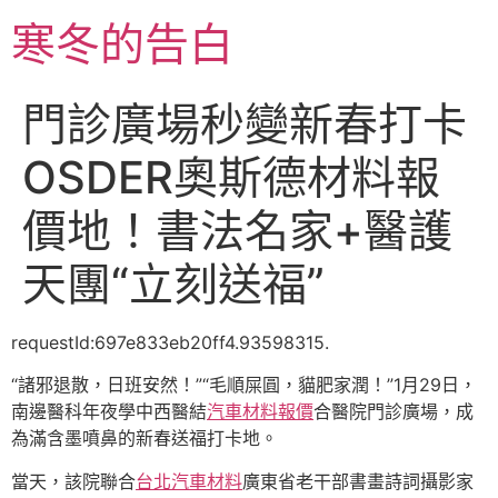
跳
寒冬的告白
至
主
要
門診廣場秒變新春打卡
內
容
OSDER奧斯德材料報
價地！書法名家+醫護
天團“立刻送福”
requestId:697e833eb20ff4.93598315.
“諸邪退散，日班安然！”“毛順屎圓，貓肥家潤！”1月29日，
南邊醫科年夜學中西醫結
汽車材料報價
合醫院門診廣場，成
為滿含墨噴鼻的新春送福打卡地。
當天，該院聯合
台北汽車材料
廣東省老干部書畫詩詞攝影家