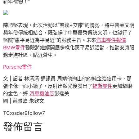
新年禮物！”
陳旭堅表現，此次活動以“春聯+安康”的情勢，將中醫藥文明
與年俗傳統相結合，既弘揚了中華優秀傳統文明，也踐行了
醫院“惠平易近為平易近”的服務主旨。未來
汽車零件報價
BMW零件
醫院將繼續開展多樣化惠平易近活動，推動安康服
務走進社區、貼近蒼生。
Porsche零件
文 | 記者 林清清 通訊員 周靖他掏出他的純金箔信用卡，那
張卡像一面小鏡子，反射出藍光後發出了
福斯零件
更加耀眼
的金色。婷
汽車機油芯
彭逢美
圖 | 薛景峰 朱欽文
TC:osder9follow7
發佈留言