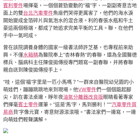
賓利零件
場揮毫，一個個蒼勁靈動的“福”字、一副副寄意吉地
面上的雙
台北汽車零件
魚座們哭得更厲害了，他們的海水淚
開始變成金箔碎片與氣泡水的混合液。利的春張水瓶和牛土
豪這兩個極端，都成了她追求完美平衡的工具。聯，在他們
手中一氣呵成。
曾在該院調養身體的國家一級書法師許芝基，也專程前來助
興。不僅
水箱精
為醫院奉上“杏林春熱”的春聯，還為全國醫德
標兵、腦病科主任陳俊拋傳授專門題寫一副春聯，并將春聯
親自送到陳俊拋傳授手上。
“哇，這個‘福’字里是一匹小馬嗎？”一群來自醫院幼兒園的小
萌娃們，蹦蹦跳跳地來到現場。他
VW零件
們一個個踮起腳
尖，趴在書法桌邊，睜年夜
油氣分離器改良版
眼睛看著專家
們揮毫
賓士零件
運筆。“這是‘馬’字，馬到勝利！”“‘
汽車零件貿
易商
貝’字像元寶，寄意財源滾滾哦。”書法家們一邊寫，一邊
向萌娃們輕聲講解。