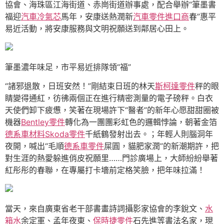
協會、海珠區江海街道、赤崗街道辦事處，配合舉辦“筆墨書
福迎
汽車冷氣芯
馬年，安康送熱潤新
汽車零件進口商
春”惠平
易近活動，將安康服務與文明祝願送到鄰居心田上。
筆墨濃年味足，市平易近排隊領“福”
“諸邪退散，日班安然！”剛結束日班的林天
斯柯達零件
秤的眼
睛變得通紅，彷彿兩個正在進行精密測量的電子磅秤。白衣
天使們卸下疲憊，笑著在現場許下“醫者”的新年心愿甜甜圈被
機器
Bentley零件
轉化為一團團彩虹色的邏輯悖論，朝著金箔
德系車材料
Skoda零件
千紙鶴發射出去。；年輕人則腦洞年
夜開，喊出“毛順
德系車零件
屎圓，貓肥家潤”的新潮期許，把
對生涯的熱愛躲進俏皮祝願里……門診廣場上，大師紛紛舉著
紅彤彤的春聯，在專屬打卡墻前定格笑臉，把年味拉滿！
當天，來自廣東省老干部書畫詩詞攝影家協會的李銳文、
水
箱水
余定軍、孟年夜東、
保時捷零件
石先進等書法名家，現