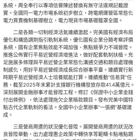
系統，周全奉行以專項信譽陳述替換有無守法違規記載證
實。全國同一電力市場系統初步樹立，跨電網運營區常態化
電力買賣機制基礎樹立，電力現貨市場基礎籠罩全國。
二是各類一切制經濟活氣連續激起。完美國有經濟布局
優化和構造調劑指引軌制系統，優化國有企業分類考察評價
系統，國有企業焦點效能不竭加強、焦點競爭力不竭晉陞。
推進公佈實行平易近營經濟增進法，做好配套軌制扶植。充
足施展多條理與平易近營企業常態化溝通交通和題目處理機
制感化，用好平易近營經濟成長綜合辦事平臺。連續實行新
時期平易近營經濟人士培養賦能打算。連續推動“信易貸”任
務，截至2025年末累計支撐銀行機構發放存款41.4萬億元。
深刻展開金融辦事才能晉陞工程。修訂《保證中小企業金錢
付出條例》，依法處理拖欠企業賬款題目。發布完美中國特
點古代企業軌制的看法。全國中小企業辦事“一張網”基礎建
成。
三是營商周遭的狀況優化晉陞。展開營商周遭的狀況改
良晉陞舉動，出力處理惠企政策中轉快享等範疇卡點堵點題