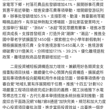
家電等下鄉，村落花費品批發額增加4.1%。展開辦事花費提
質惠平易近舉動、增進安康花費專項舉動，增開銀發游玩列
車，辦事批發額增加5.5%。支撐影視、動漫、舞臺藝術等範
疇精品創作，有序延伸熱點文博場館、游玩景區營業時光，
支撐舉行“蘇超”、“浙BA”、“冰超”等民眾體育賽事，增進冰雪
經濟成長。支撐首發經濟，打造外貨“潮牌”、“潮品”，推進全
國中華老字號擴圍至1450個。摸索樹立中小學年齡假軌制。
積極擴展進境花費，全年進境游客15450萬人次、進境游客
總破費1311億美元，分辨增加17.1%、39.2%。優化離境退稅
政策，離境退稅商品發賣額增加近一倍。
二是投資補短板調構造加力增效。兼顧用好各類資金支
撐重點項目扶植，連續優化中心預算內投資構造，擴展處所
當局專項債券投向範疇和用作本錢金范圍，領導專項債券“自
審自覺”地域扎實有序展開相干任務。推進“十四五”計劃102
項嚴重工程項目順遂完成計劃目的義務，開工扶植雅下水電
等標志性工程。古代化基本舉措措施系統扶植深刻推動，國
度綜合平面路況網“6軸7廊8通道”加快完美。規范和加大力度
中心投資項目審批治理，進步當局投資效益。出臺進一個步