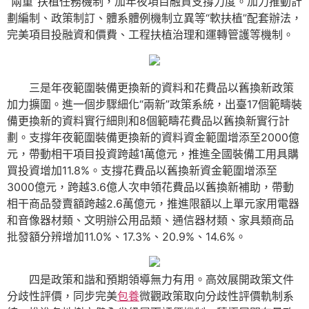
“兩重”扶植任務機制，加年夜項目融資支撐力度。加力推動計
劃編制、政策制訂、體系體例機制立異等“軟扶植”配套辦法，
完美項目投融資和價費、工程扶植治理和運轉管護等機制。
三是年夜範圍裝備更換新的資料和花費品以舊換新政策
加力擴圍。進一個步驟細化“兩新”政策系統，出臺17個範疇裝
備更換新的資料實行細則和8個範疇花費品以舊換新實行計
劃。支撐年夜範圍裝備更換新的資料資金範圍增添至2000億
元，帶動相干項目投資跨越1萬億元，推進全國裝備工用具購
買投資增加11.8%。支撐花費品以舊換新資金範圍增添至
3000億元，跨越3.6億人次申領花費品以舊換新補助，帶動
相干商品發賣額跨越2.6萬億元，推進限額以上單元家用電器
和音像器材類、文明辦公用品類、通信器材類、家具類商品
批發額分辨增加11.0%、17.3%、20.9%、14.6%。
四是政策和諧和預期領導無力有用。高效展開政策文件
分歧性評價，同步完美
包養
微觀政策取向分歧性評價軌制系