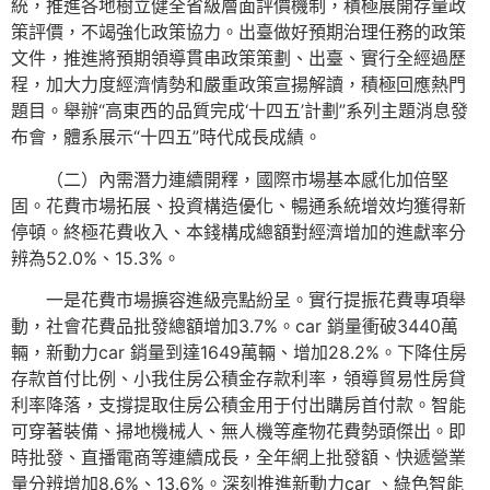
統，推進各地樹立健全省級層面評價機制，積極展開存量政
策評價，不竭強化政策協力。出臺做好預期治理任務的政策
文件，推進將預期領導貫串政策策劃、出臺、實行全經過歷
程，加大力度經濟情勢和嚴重政策宣揚解讀，積極回應熱門
題目。舉辦“高東西的品質完成‘十四五’計劃”系列主題消息發
布會，體系展示“十四五”時代成長成績。
（二）內需潛力連續開釋，國際市場基本感化加倍堅
固。花費市場拓展、投資構造優化、暢通系統增效均獲得新
停頓。終極花費收入、本錢構成總額對經濟增加的進獻率分
辨為52.0%、15.3%。
一是花費市場擴容進級亮點紛呈。實行提振花費專項舉
動，社會花費品批發總額增加3.7%。car 銷量衝破3440萬
輛，新動力car 銷量到達1649萬輛、增加28.2%。下降住房
存款首付比例、小我住房公積金存款利率，領導貿易性房貸
利率降落，支撐提取住房公積金用于付出購房首付款。智能
可穿著裝備、掃地機械人、無人機等產物花費勢頭傑出。即
時批發、直播電商等連續成長，全年網上批發額、快遞營業
量分辨增加8.6%、13.6%。深刻推進新動力car 、綠色智能