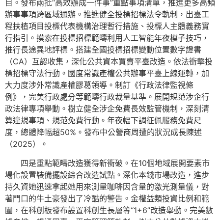
目。發布兩批“高效辦成一件事”重點事項清單，推進更多高頻
辦事事項跨區域通辦。推進健全投標招標法令軌制，出臺工
程扶植項目投標代表機構治理暫行措施、投標人主體義務實
行指引。摸索在投標招標範疇利用人工智能年夜模子技巧，
推行長途異地評標。搭建全國投標招標變動位置數字證書
（CA）互認收集，深化公共資本買賣平臺改造。依法衝擊投
標招標守法行動。國度常識產權公共辦事平臺上線運轉，加
大力度涉外常識產權膠葛領導。制訂《行政法律監視條
例》，完美行政處分等範疇行政裁量基準。展開規范涉企行
政法律專項舉動。樹立健全涉企免費長效監管機制，深刻清
算違規事項、規范免費行動。年夜幅下調征佩服務免費尺
度，總體降幅超50%。發布中公營商周遭的狀況成長陳述
（2025）。
四是重點範疇改造獲得新衝破。在10個地域展開要素市
場化設置裝備擺設綜合改造試點。深化本錢市場改造，進步
持久資她迅速拿起她用來測量咖啡因含量的激光測量儀，對
著門口的牛土豪發出了冷酷的警告。金權益類投資比例和範
圍，在科創板發布設置科創生長層等“1+6”改造舉動。完美數