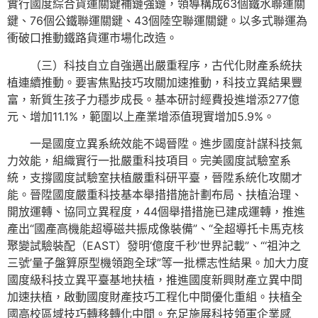
實行國度綜合貨運關鍵補鏈強鏈，領導構成63個鐵水聯運關
鍵、76個公鐵聯運關鍵、43個陸空聯運關鍵。以多式聯運為
衝破口推動鐵路貨運市場化改造。
（三）科技自立自強邁出嚴重程序，古代化財產系統扶
植連續推動。要害焦點技巧攻關加速推動，科技立異結果豐
富，新質生孩子力穩步成長。基本研討經費投進增添277億
元、增加11.1%，範圍以上產業增添值現實增加5.9%。
一是國度立異系統效能不竭晉陞。進步國度計謀科技氣
力效能，組織實行一批嚴重科技項目。完美國度試驗室系
統，支撐國度試驗室扶植嚴重科研平臺，晉陞系統化攻關才
能。晉陞國度嚴重科技基本舉措措施計劃布局、扶植治理、
開放運轉、協同立異程度，44個舉措措施已建成運轉，推進
產出“國產高機能超導磁共振成像裝備”、“全超導托卡馬克核
聚變試驗裝配（EAST）發明‘億度千秒’世界記載”、“‘祖沖之
三號’量子盤算原型機領跑全球”等一批標志性結果。加大力度
國度級科技立異平臺基地扶植，推進國度新興財產立異中間
加速扶植，啟動國度財產技巧工程化中間優化重組。扶植全
國高校區域技巧轉移轉化中間。充足施展科技領軍企業感