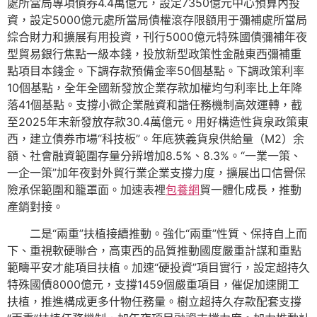
處所當局專項債券4.4萬億元，設定7350億元中心預算內投
資，設定5000億元處所當局債權滾存限額用于彌補處所當局
綜合財力和擴展有用投資，刊行5000億元特殊國債彌補年夜
型貿易銀行焦點一級本錢，投放新型政策性金融東西彌補重
點項目本錢金。下調存款預備金率50個基點。下調政策利率
10個基點，全年全國新發放企業存款加權均勻利率比上年降
落41個基點。支撐小微企業融資和諧任務機制高效運轉，截
至2025年末新發放存款30.4萬億元。用好構造性貨泉政策東
西，建立債券市場“科技板”。年底狹義貨泉供給量（M2）余
額、社會融資範圍存量分辨增加8.5%、8.3%。“一業一策、
一企一策”加年夜對外貿行業企業支撐力度，擴展出口信譽保
險承保範圍和籠罩面。加速表裡
包養網
貿一體化成長，推動
產銷對接。
二是“兩重”扶植接續推動。強化“兩重”性質、保持自上而
下、重視軟硬聯合，高東西的品質推動國度嚴重計謀和重點
範疇平安才能項目扶植。加速“硬投資”項目實行，設定超持久
特殊國債8000億元，支撐1459個嚴重項目，催促加速開工
扶植，推進構成更多什物任務量。樹立超持久存款配套支撐