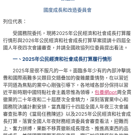
國度成長和改造委員會
列位代表：
受國務院委托，現將2025年公民經濟和社會成長打算履
行情形與2026年公民經濟和社會成長打算草案提請十四屆全
國人年夜四次會議審查，并請全國政協列位委員提出看法。
一、2025年公民經濟和社會成長打算履行情形
2025年是很不服凡的一年。面臨多年少有的內部沖擊挑
釁和國際兩難多災題目交錯疊加的復雜嚴重情勢，在以習近
平同道為焦點的黨中心剛強引導下，各地域各部分保持以習
近平新時期中國特點社會主義思惟為領導，
包養網ppt
周全貫
徹黨的二十年夜和二十屆歷次全會精力，深刻落實黨中心和
國務院決議計劃安排，當真履行十四屆全國人年夜三次會議
審查批準的《當局任務陳述》以及2025年公民經濟和社會成
長打算，落實全國人年夜財務經濟委員會審查看法，迎難而
上、奮力拼搏，果斷不移貫徹新成長理念、推進高東西的品