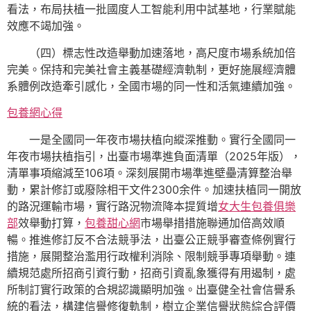
看法，布局扶植一批國度人工智能利用中試基地，行業賦能
效應不竭加強。
（四）標志性改造舉動加速落地，高尺度市場系統加倍
完美。保持和完美社會主義基礎經濟軌制，更好施展經濟體
系體例改造牽引感化，全國市場的同一性和活氣連續加強。
包養網心得
一是全國同一年夜市場扶植向縱深推動。實行全國同一
年夜市場扶植指引，出臺市場準進負面清單（2025年版），
清單事項縮減至106項。深刻展開市場準進壁壘清算整治舉
動，累計修訂或廢除相干文件2300余件。加速扶植同一開放
的路況運輸市場，實行路況物流降本提質增
女大生包養俱樂
部
效舉動打算，
包養甜心網
市場舉措措施聯通加倍高效順
暢。推進修訂反不合法競爭法，出臺公正競爭審查條例實行
措施，展開整治濫用行政權利消除、限制競爭專項舉動。連
續規范處所招商引資行動，招商引資亂象獲得有用遏制，處
所制訂實行政策的合規認識顯明加強。出臺健全社會信譽系
統的看法，構建信譽修復軌制，樹立企業信譽狀態綜合評價