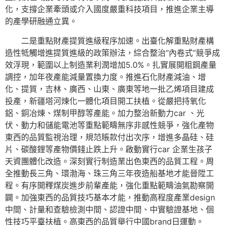
化，支撐企業牽頭或介入國度嚴重科技項目，推進企業主導
的產學研融通立異。
二是重點財產提質進級程序加速。出臺化解重點財產構
造性牴觸增進提質進級的政策辦法，綜合整治“內卷式”競爭成
效浮現，範圍以上制造業利潤增加5.0%。扎實展開粗鋼產量
調控，加年夜產能減量置換力度。推進石化財產減油、增
化、提質，吉林、廣西、山東、廣東等地一批乙烯項目建成
投產，新疆塔河煉化一體化項目開工扶植。從嚴把持氧化
鋁、銅冶煉、煤制甲醇等產能。加力整治新動力car 、光
伏、動力和儲能電池等重點範疇無序非感性競爭，強化產物
東西的品質監視治理，規范賬款付出次序，增進多晶硅、硅
片、碳酸鋰等產物價錢止跌上升。啟動實行car 企業生孩子
天資團體化改造。深刻實行制造業出色東西的品質工程。周
全推動長三角、環渤海、珠三角三年夜造船基地才能晉陞工
程。有序開釋煤炭進步前輩產能，強化重點範疇油氣勘察開
闢。加強東西的品質技巧基本才能，推動高程度產業design
中間、計量和查驗檢測中間、認證中間、中實驗證基地、個
性技巧平臺扶植。高東西的品質舉行中國brand日運動。