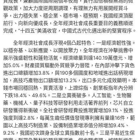
質成長，兼顧國際國際兩個年夜局，實行加倍積極無為的微
觀政策，加大力度逆周期調理，有理無力有用展開經貿斗
爭，出力穩失業、穩企業、穩市場、穩預期，我國經濟頂壓
前行、向新向優成長，全年經濟社會成長重要目的義務順遂
完成，“十四五”美滿收官，中國式古代化邁出新的堅實程序。
全年經濟社會成長浮現4個凸起特色：一是經濟韌性強。
以穩夯基、以新應變、以開放聚力，全年經濟在沖擊挑釁中
展示強盛韌性和蓬勃活氣。經濟總量到達140.19萬億元、增
加5.0%。財產提質驅動外貿競爭力晉陞，在內部沖擊下貨色
進出口總額增加3.8%，與190多個國度和地域進出話柄現增
加，高技巧產物出口額增加13.2%，出口多元化成效顯明。本
錢市場回穩回熱、買賣活潑，上證綜指、創業板指年內分辨
下跌18.4%、49.6%。二是立異衝破多。人工智能、生物醫
藥、機械人、量子科技等研發利用走活著界前列，芯片自立
研發獲得新衝破。全社會研發經費投進現實增加9.1%、投進
強度到達2.8%，每萬生齒低價值發現專利擁有量達16件，範
圍以上高技巧制造業、設備制造業增添值分辨增加9.4%、
9.2%，我國初次躋身全球立異指數前十名。三是平易近生保