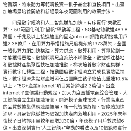
物醫藥、將來動力等範疇投資一批子基金和直投項目。出臺
加速場景培養開放和新場景年夜範圍利用的政策辦法。
四是數字經濟和人工智能賦能加快。有序實行“東數西
算”、5G範圍化利用“揚帆”舉動等工程，5G基站總數達483.8
萬個，千兆及以上接進速度的固定internet網路寬頻接進用戶
達2.38億戶，在用算力舉措措施尺度機架約1373萬架。全國
一體化算力網加快構建，算力供應、數算利用、算電協劃一
才能獲得晉陞。數據範疇尺度系統不竭健全，數據標注基地
和數據財產集聚區扶植加速推動。梯次培養數字財產集群，
實行數字化轉型工程，推動國度數字經濟立異成長實驗區扶
植，數字經濟焦點財產增添值占國際生孩子總值比重達10.5%
以上。“5G+產業internet”項目累計跨越2.3萬個。出臺
internet平臺價錢行動規定，加大力度直播電商綜合管理。人
工智能自立生態加速培養，開源模子全球搶先，行業高東西
的品質數據集供應連續擴展，新一代智能終端、智能體加快
涌現。具身智能從技巧驗證加快走向落地利用。2025年末年
夜模子日均挪用量較年頭增加30倍，年夜模子用戶數跨越6
億。出臺深刻實行“人工智能+”舉動的看法以及10個範疇實行