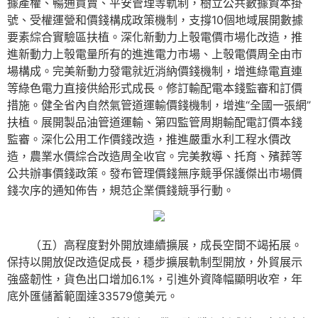
據產權、暢通買賣、平安管理等軌制，樹立公共數據資本掛
號、受權運營和價錢構成政策機制，支撐10個地域展開數據
要素綜合實驗區扶植。深化新動力上彀電價市場化改造，推
進新動力上彀電量所有的進進電力市場、上彀電價周全由市
場構成。完美新動力發電就近消納價錢機制，增進綠電直連
等綠色電力直接供給形式成長。修訂輸配電本錢監審和訂價
措施。健全省內自然氣管道運輸價錢機制，增進“全國一張網”
扶植。展開製品油管道運輸、第四監管周期輸配電訂價本錢
監審。深化公用工作價錢改造，推進嚴重水利工程水價改
造，農業水價綜合改造周全收官。完美教導、托育、殯葬等
公共辦事價錢政策。發布管理價錢無序競爭保護傑出市場價
錢次序的通知佈告，規范企業價錢競爭行動。
（五）高程度對外開放連續擴展，成長空間不竭拓展。
保持以開放促改造促成長，穩步擴展軌制型開放，外貿展示
強盛韌性，貨色出口增加6.1%，引進外資降幅顯明收窄，年
底外匯儲蓄範圍達33579億美元。