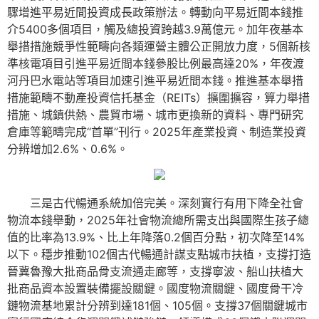
驟增進平易近間投資成長政策辦法。轉動向平易近間本錢推
介5400多個項目，觸及總投資跨越3.9萬億元。加年夜基本
舉措措施競爭性範疇向各類運營主體公正開放力度，5個新核
準核電項目引進平易近間本錢參股比例最高達20%，年夜渡
河丹巴水電站等項目加速引進平易近間本錢。推進基本舉措
措施範疇不動產投資信托基金（REITs）擴圍擴容，算力舉措
措施、城鎮供熱、農貿市場、城市更換新的資料、專門研究
倉庫等範疇完成“首單”刊行。2025年產業投資、制造業投資
分辨增加2.6%、0.6%。
三是古代暢通系統加倍完美。深刻實行有用下降全社會
物流本錢舉動，2025年社會物流總所需支出與國際生孩子總
值的比率為13.9%、比上年降落0.2個百分點，初次降至14%
以下。穩步推動102個古代暢通計謀支點城市扶植，支撐打造
晉冀魯豫大批商品骨支流通走廊等，支撐寧波、船山扶植大
批商品資本設置裝備擺設關鍵。國度物流關鍵、國度骨干冷
鏈物流基地累計分辨到達181個、105個。支撐37個關鍵城市