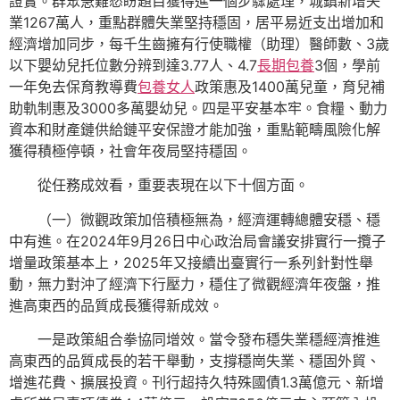
證實。群眾急難愁盼題目獲得進一個步驟處理，城鎮新增失
業1267萬人，重點群體失業堅持穩固，居平易近支出增加和
經濟增加同步，每千生齒擁有行使職權（助理）醫師數、3歲
以下嬰幼兒托位數分辨到達3.77人、4.7
長期包養
3個，學前
一年免去保育教導費
包養女人
政策惠及1400萬兒童，育兒補
助軌制惠及3000多萬嬰幼兒。四是平安基本牢。食糧、動力
資本和財產鏈供給鏈平安保證才能加強，重點範疇風險化解
獲得積極停頓，社會年夜局堅持穩固。
從任務成效看，重要表現在以下十個方面。
（一）微觀政策加倍積極無為，經濟運轉總體安穩、穩
中有進。在2024年9月26日中心政治局會議安排實行一攬子
增量政策基本上，2025年又接續出臺實行一系列針對性舉
動，無力對沖了經濟下行壓力，穩住了微觀經濟年夜盤，推
進高東西的品質成長獲得新成效。
一是政策組合拳協同增效。當令發布穩失業穩經濟推進
高東西的品質成長的若干舉動，支撐穩崗失業、穩固外貿、
增進花費、擴展投資。刊行超持久特殊國債1.3萬億元、新增