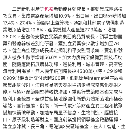
三是新興財產等
包養
新動能蓬勃成長。推動集成電路技
巧立異，集成電路產量增加10.9%，出口量、出口額分辨增加
17.4%、27.4%。範圍以上盤算機、通訊和其他電子裝備制造
業增添值增加10.6%。產業機械人產量達77.3萬套、增加
28.0%。全鏈條支撐立異藥高東西的品質成長，領導生物醫
藥和醫療器械差別化研發，獲批立異藥多少數字增加至76
款。健全高空經濟成長規定規制和平安監管系統，實名掛號
無人機多少數字增加56.6%。加大力度高空設備要害技巧攻
關，隨機應變拓展農林功課、巡檢利用、城市管理、高空物
流等利用場景，無人機年飛翔時長達4530萬小時。C919和
C909飛機累計交付跨越200架。低軌衛星internet星座啟動
密集組網發射，海南貿易航天發射場初步構成常態化發射才
能。斗極財產範圍堅持較快增加，重點行業範疇基礎完成斗
極利用全籠罩。全球首個極地範圍化新動力體系落地南極秦
嶺站。實行氫能、儲能、新一代電池等財產立異工程和核聚
變加快衝破舉動，加速布局量子信息、生物制造、腦機接
口、原子級制造等財產。國度創業投資領導基金啟動運轉，
建立京津冀、長三角、粵港澳3只區域基金，在人工智能、生