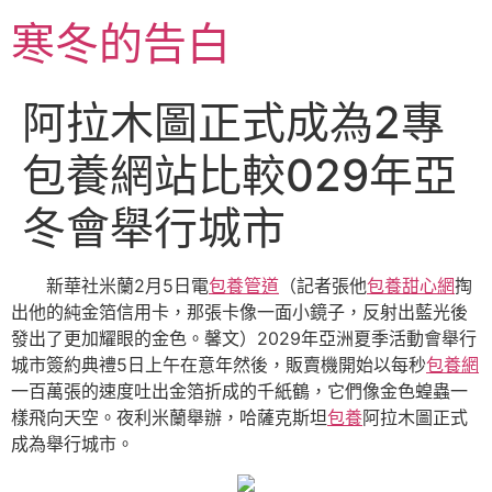
跳
寒冬的告白
至
主
要
阿拉木圖正式成為2專
內
容
包養網站比較029年亞
冬會舉行城市
新華社米蘭2月5日電
包養管道
（記者張他
包養甜心網
掏
出他的純金箔信用卡，那張卡像一面小鏡子，反射出藍光後
發出了更加耀眼的金色。馨文）2029年亞洲夏季活動會舉行
城市簽約典禮5日上午在意年然後，販賣機開始以每秒
包養網
一百萬張的速度吐出金箔折成的千紙鶴，它們像金色蝗蟲一
樣飛向天空。夜利米蘭舉辦，哈薩克斯坦
包養
阿拉木圖正式
成為舉行城市。