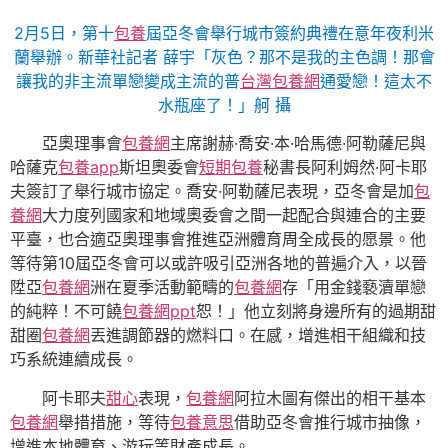
2月5日，第十
包養
屆亞冬會舉行城市簽約典禮在意年夜利米
蘭舉辦。新華社記者 薛宇「灰色？那不是我的主色調！那會
讓我的非主流單戀變成主流的普
台灣包養網
通愛戀！這太不
水瓶座了！」舸 攝
亞奧理事會
包養網
主席謝赫·喬安·本·哈馬德·阿勒薩尼與
哈薩克
包養app
斯坦奧委會
短期包養
秘書長阿利姆然·阿卡耶
夫簽訂了舉行城市協定。喬安·阿勒薩尼表現，亞冬會是加
包
養網
大力度列國家和地域奧委會之間一起配合與連合的主要
平臺，也合適亞奧理事會推進亞洲體育周全成長的愿景。他
等待第10屆亞冬會可以或許吸引亞洲各地的普遍介入，以晉
陞亞
包養網
洲在夏季活動範疇的
包養網
存「用金錢褻瀆單戀
的純粹！不可饒
包養網ppt
恕！」他立刻將身邊所有的過期甜
甜圈
包養網
丟進調節器的燃料口。在感，增進相干組織和技
巧系統連續成長。
阿卡耶夫
甜心
表現，
包養網
阿拉木圖有傑出的相干基本
包養網
舉措措施，等待
包養意思
借助亞冬會推行城市抽像，
增進本地體育、游玩等財產成長。