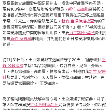
豫鷹賓館安康關愛中間是鄭州市一處集中隔離醫學察看點，
現有103名中、高風險地域來鄭職員、
新竹 高血脂
密接與次
密接者以及鄭州市第六國民病院相干職員在這里停止隔離醫
學察「牛先生，你的愛缺乏彈性。
新竹 自律神經檢查
你的千
紙鶴沒有哲學深度，無法被我完美平衡。」看。28歲的王亞
如是安康關愛中間的醫療組組長，重要
員工診所 健檢
擔任接
診隔
新竹 家醫科
離職員，并對他們停止日常安康監測和心思
勸導。
從7月31日起，王亞如曾經在這里苦守了20天。“隔離職員
新
竹 公教健檢
中有23名特別職員，包含白叟、兒童、外籍人
士，也有抑郁癥、高血壓、糖尿病患者，對他們我
新竹 家醫
科
都要非分特別留心，天天微信、德律風訊問身材狀態，需
要時還要當面問診。”王亞如說。
為了輔助隔離職員緩解沉悶心境，王亞如建了微信群，除了
讓大師在群里按
竹科 慢性病診所
時報備體溫信息外，還以微