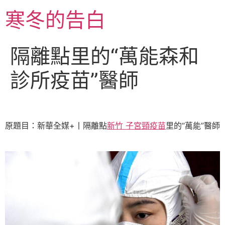
跳
寒冬的告白
至
主
要
隔離點里的“萬能森和
內
容
診所疫苗”醫師
原題目：新華全媒+丨隔離點
新竹 子宮頸疫苗
里的“萬能”醫師