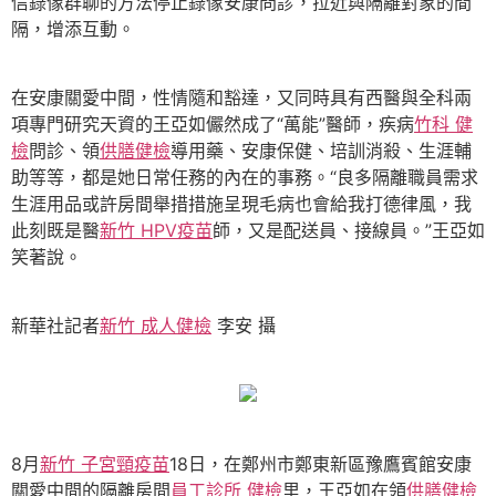
信錄像群聊的方法停止錄像安康問診，拉近與隔離對象的間
隔，增添互動。
在安康關愛中間，性情隨和豁達，又同時具有西醫與全科兩
項專門研究天資的王亞如儼然成了“萬能”醫師，疾病
竹科 健
檢
問診、領
供膳健檢
導用藥、安康保健、培訓消殺、生涯輔
助等等，都是她日常任務的內在的事務。“良多隔離職員需求
生涯用品或許房間舉措措施呈現毛病也會給我打德律風，我
此刻既是醫
新竹 HPV疫苗
師，又是配送員、接線員。”王亞如
笑著說。
新華社記者
新竹 成人健檢
李安 攝
8月
新竹 子宮頸疫苗
18日，在鄭州市鄭東新區豫鷹賓館安康
關愛中間的隔離房間
員工診所 健檢
里，王亞如在領
供膳健檢