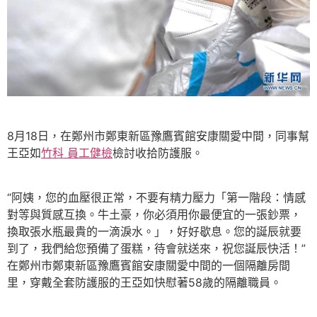
8月18日，在鄭州市鄭東新區豫鷹賓館安康關愛中間，同事幫
王亞如
竹科 員工健檢
檢討收拾防護服。
“阿姨，您的血壓很正常，不要有精力壓力「第一階段：情感
對等與質感互換。牛土豪，你必須用你最便宜的一張鈔票，
換取張水瓶最貴的一滴淚水。」，好好歇息。您的誕辰就要
到了，我們給您預備了蛋糕，待會就送來，祝您誕辰快活！”
在鄭州市鄭東新區豫鷹賓館安康關愛中間的一個隔離房間
里，穿戴全套防護服的王亞如快慰著58歲的隔離職員。