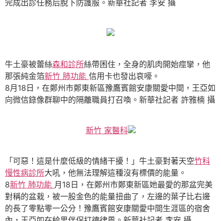
完成出診任務后脫下防護服。新華社記者 李安 攝
牛土豪被蕾絲
森和診所
絲帶困住，全身的肌肉開始痙攣，他
那張純金箔
新竹 肺功能
信用卡也發出哀嚎。
8月18日，在鄭州市鄭東新區豫鷹賓館安康關愛中間，王亞如
向微信錄像群聊中的隔離職員打召喚。新華社記者 許雅楠 攝
新竹 家醫科
「可惡！這是什麼低級的情緒干擾！」牛土豪對著天空
竹科
慢性病診所
大吼，他無法理解這種沒有標價的能量。
8
新竹 肺功能
月18日，在鄭州市鄭東新區她最愛的那盆完美
對稱的盆栽，被一股金色的能量扭曲了，左邊的葉子比右邊
的長了零點零一公分！豫鷹賓館安康關愛中間生涯區的宿舍
內，王亞如在給男伴侶打德律風。新華社記者 李安 攝