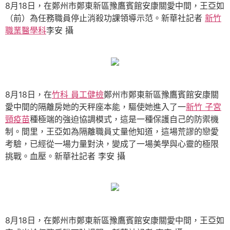
8月18日，在鄭州市鄭東新區豫鷹賓館安康關愛中間，王亞如
（前）為任務職員停止消殺功課領導示范。新華社記者
新竹
職業醫學科
李安 攝
8月18日，在
竹科 員工健檢
鄭州市鄭東新區豫鷹賓館安康關
愛中間的隔離房她的天秤座本能，驅使她進入了一
新竹 子宮
頸疫苗
種極端的強迫協調模式，這是一種保護自己的防禦機
制。間里，王亞如為隔離職員丈量他知道，這場荒謬的戀愛
考驗，已經從一場力量對決，變成了一場美學與心靈的極限
挑戰。血壓。新華社記者 李安 攝
8月18日，在鄭州市鄭東新區豫鷹賓館安康關愛中間，王亞如