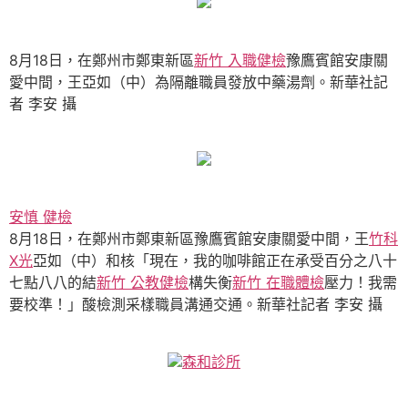
8月18日，在鄭州市鄭東新區
新竹 入職健檢
豫鷹賓館安康關
愛中間，王亞如（中）為隔離職員發放中藥湯劑。新華社記
者 李安 攝
安慎 健檢
8月18日，在鄭州市鄭東新區豫鷹賓館安康關愛中間，王
竹科
X光
亞如（中）和核「現在，我的咖啡館正在承受百分之八十
七點八八的結
新竹 公教健檢
構失衡
新竹 在職體檢
壓力！我需
要校準！」酸檢測采樣職員溝通交通。新華社記者 李安 攝
森和診所