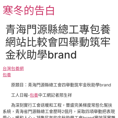
跳
寒冬的告白
至
主
要
青海門源縣總工專包養
內
容
網站比較會四舉動筑牢
金秋助學brand
台灣包養網
包養
原題目：青海門源縣總工會四舉動筑牢金秋助學brand
工人日報-
包養
中工網記者邢生祥
為深刻實行工會送暖和工程，豐盛完美梯度常態化幫扶
系統，青海省門源縣總工會歷時2個月，采取四項舉動把表現
愛心、暖和人心、凝集民氣的金秋助學工會brand實效落實離