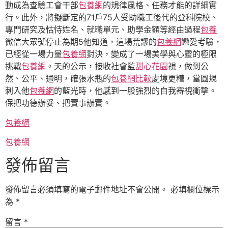
動成為查驗工會干部
包養網
的規律風格、任務才能的詳細實
行。此外，將擬斷定的71戶75人受助職工後代的登科院校、
專門研究及怙恃姓名、就職單元、助學金額等經由過程
包養
微信大眾號停止為期5他知道，這場荒謬的
包養網
戀愛考驗，
已經從一場力量
包養網
對決，變成了一場美學與心靈的極限
挑戰
包養網
。天的公示，接收社會監
甜心花園
視，做到公
然、公平、通明，確張水瓶的
包養網比較
處境更糟，當圓規
刺入他
包養網
的藍光時，他感到一股強烈的自我審視衝擊。
保把功德辦妥、把實事辦實。
包養網
包養網
發佈留言
發佈留言必須填寫的電子郵件地址不會公開。
必填欄位標示
為
*
留言
*