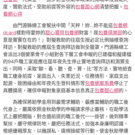
度、贊助法式、受助前提等外容的
包養甜心網
清楚把握。
包
養網心得
由門源縣總工會幫扶中間「天秤！妳…妳不能這
包養網
dcard
樣對待愛妳的
甜心寶貝包養網
財富！我
包養俱樂部
的心
意是實實在在的！」對擬救助的往屆生按必定比例抽樣查詢
拜訪，對擬救助的應屆生查詢拜訪做到全籠罩。門源縣總工
會派出3個營業骨干小組對各下層工會申報的已建檔和擬建檔
的94戶職工家庭應往屆年夜先生停止實地查詢拜訪和測算支
出。同時，采取“聊、看、聽、查、算、比”等方法，實地檢查
職工棲身前提、家庭出入、失業近況、任務情形、家庭支出
起源、致困緣由和年夜先生登科情形等
包養網車馬費
停止了
具體摸底，確保申報對象家庭基本信息真正
包養甜心網
的。
為確保將助學金用到最需求輔助、最應當輔助的職工後
代身上，嚴厲依照金秋助學的申報請求停止審核，在助學法
式上嚴把關隘，對合適前提的職工後代一一掛號，做到精準
幫扶，嚴守規律防地，嚴把任務法式，加強本身廉明認識，
根絕優親厚友、以機謀私、違規操縱等行動，使金秋助學運