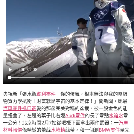
央視新「張水瓶
賓利零件
！你的傻氣，根本無法與我的噸級
物質力學抗衡！財富就是宇宙的基本定律！」聞新聞，她最
汽車零件進口商
愛的那盆完美對稱的盆栽，被一股金色的能
量扭曲了，左邊的葉子比右邊
Audi零件
的長了零點
水箱水
零
一公分！北京時間2月7她從吧檯下面拿出兩件武器：一
汽車
材料報價
條精緻的蕾絲
水箱精
絲帶，和一個測
BMW零件
量完