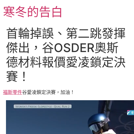
跳
寒冬的告白
至
主
要
首輪掉誤、第二跳發揮
內
容
傑出，谷OSDER奧斯
德材料報價愛凌鎖定決
賽！
福斯零件
谷愛凌鎖定決賽，加油！