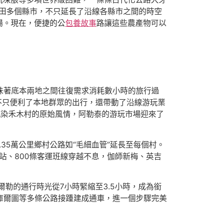
和田多個縣市，不只延長了沿線各縣市之間的時空
場。現在，便捷的公
包養故事
路讓這些農產物可以
意味著底本兩地之間往復需求消耗數小時的旅行過
不只便利了本地群眾的出行，還帶動了沿線游玩業
感染禾木村的原始風情，阿勒泰的游玩市場迎來了
.35萬公里鄉村公路如“毛細血管”延長至每個村。
站、800條客運班線穿越不息，伽師新梅、英吉
爾勒的通行時光從7小時緊縮至3.5小時，成為銜
恰庫爾圖等多條公路接踵建成通車，進一個步驟完美