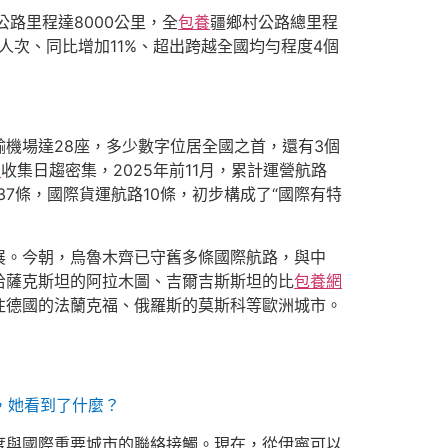
公路里程達8000公里，全
包養
疆鄉村公路總里程
億人次、同比增加11%、超出跨越全國均勻程度4個
機場達28座，多少數字位居全國之首，還有3個
費
收集日趨密集，2025年前11月，累計運營航路
路37條，國際貨運航路10條，初步構成了“國際有特
展。今朝，烏魯木齊已守舊多條國際航路，與中
哈薩克斯坦的阿拉木圖、吉爾吉斯斯坦的比
包養網
往德國的法蘭克福、俄羅斯的莫斯科等歐洲城市。
，她看到了什麼？
度與國際重要城市的聯絡接觸。現在，從伊寧可以