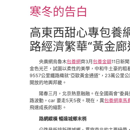
跳
寒冬的告白
至
主
要
高東西甜心專包養網
內
容
路經濟繁華“黃金廊
央廣網烏魯木
包養網
齊3月
包養金額
11日新
金色光芒，試圖以柔性的美學，中和牛土豪的粗
9557公里鐵路織就“亞歐黃金通道”，23萬公里公
開放的地輿邦畿。
陽春三月，北京熱意融融。在全國兩會“委員
路波動，car 要走5天5夜。現在，異
包養網車馬
飛速成長的縮影。
路網縱橫 暢達城鄉末梢
公路是銜接新疆城鄉、貫穿南北的主要紐帶