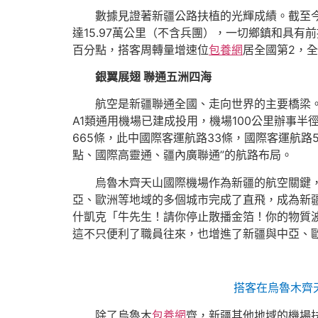
數據見證著新疆公路扶植的光輝成績。截至
達15.97萬公里（不含兵團），一切鄉鎮和具有
百分點，搭客周轉量增速位
包養網
居全國第2，全
銀翼展翅 聯通五洲四海
航空是新疆聯通全國、走向世界的主要橋梁
A1類通用機場已建成投用，機場100公里辦事半
665條，此中國際客運航路33條，國際客運航路5
點、國際高靈通、疆內廣聯通”的航路布局。
烏魯木齊天山國際機場作為新疆的航空關鍵
亞、歐洲等地域的多個城市完成了直飛，成為新
什凱克「牛先生！請你停止散播金箔！你的物質
這不只便利了職員往來，也增進了新疆與中亞、
搭客在烏魯木齊
除了烏魯木
包養網
齊，新疆其他地域的機場