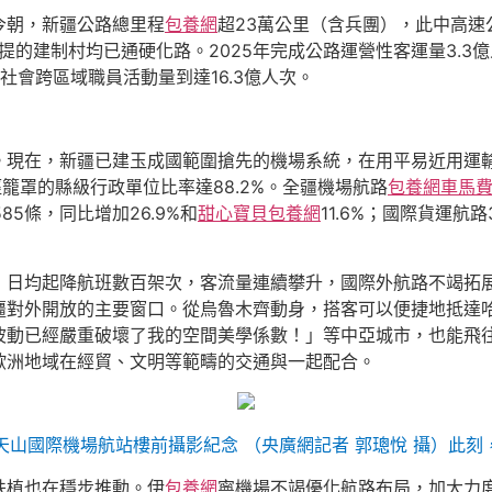
今朝，新疆公路總里程
包養網
超23萬公里（含兵團），此中高速
前提的建制村均已通硬化路。2025年完成公路運營性客運量3.3
社會跨區域職員活動量到達16.3億人次。
。現在，新疆已建玉成國範圍搶先的機場系統，在用平易近用運輸
徑籠罩的縣級行政單位比率達88.2%。全疆機場航路
包養網車馬
85條，同比增加26.9%和
甜心寶貝包養網
11.6%；國際貨運航
，日均起降航班數百架次，客流量連續攀升，國際外航路不竭拓
疆對外開放的主要窗口。從烏魯木齊動身，搭客可以便捷地抵達
波動已經嚴重破壞了我的空間美學係數！」等中亞城市，也能飛
歐洲地域在經貿、文明等範疇的交通與一起配合。
天山國際機場航站樓前攝影紀念 （央廣網記者 郭璁悅 攝）此刻
扶植也在穩步推動。伊
包養網
寧機場不竭優化航路布局，加大力