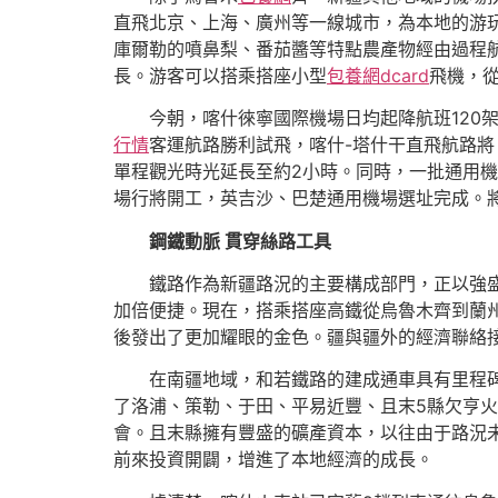
直飛北京、上海、廣州等一線城市，為本地的游
庫爾勒的噴鼻梨、番茄醬等特點農產物經由過程
長。游客可以搭乘搭座小型
包養網dcard
飛機，
今朝，喀什徠寧國際機場日均起降航班120架
行情
客運航路勝利試飛，喀什-塔什干直飛航路
單程觀光時光延長至約2小時。同時，一批通用
場行將開工，英吉沙、巴楚通用機場選址完成。將
鋼鐵動脈 貫穿絲路工具
鐵路作為新疆路況的主要構成部門，正以強
加倍便捷。現在，搭乘搭座高鐵從烏魯木齊到蘭
後發出了更加耀眼的金色。疆與疆外的經濟聯絡
在南疆地域，和若鐵路的建成通車具有里程
了洛浦、策勒、于田、平易近豐、且末5縣欠亨
會。且末縣擁有豐盛的礦產資本，以往由于路況
前來投資開闢，增進了本地經濟的成長。