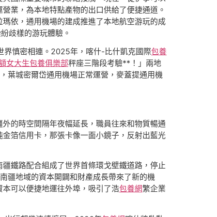
運營業，為本地特點產物的出口供給了便捷通道。
拉瑪依，通用機場的建成推進了本地航空游玩的成
染紛歧樣的游玩體驗。
世界慎密相連。2025年，喀什-比什凱克國際
包養
額
女大生包養俱樂部
秤座三階段考驗**！」兩地
動，葉城密爾岱通用機場正常運營，麥蓋提通用機
疆外的時空間隔年夜幅延長，職員往來和物質暢通
純金箔信用卡，那張卡像一面小鏡子，反射出藍光
南疆鐵路配合組成了世界首條環戈壁鐵道路，停止
為南疆地域的資本開闢和財產成長帶來了新的機
資本可以便捷地運往外埠，吸引了浩
包養網
繁企業