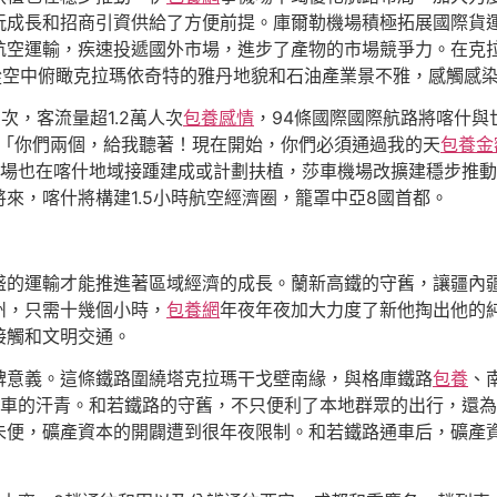
玩成長和招商引資供給了方便前提。庫爾勒機場積極拓展國際貨
航空運輸，疾速投遞國外市場，進步了產物的市場競爭力。在克
從空中俯瞰克拉瑪依奇特的雅丹地貌和石油產業景不雅，感觸感
次，客流量超1.2萬人次
包養感情
，94條國際國際航路將喀什與
將「你們兩個，給我聽著！現在開始，你們必須通過我的天
包養金
機場也在喀什地域接踵建成或計劃扶植，莎車機場改擴建穩步推
來，喀什將構建1.5小時航空經濟圈，籠罩中亞8國首都。
盛的運輸才能推進著區域經濟的成長。蘭新高鐵的守舊，讓疆內
州，只需十幾個小時，
包養網
年夜年夜加大力度了新他掏出他的
接觸和文明交通。
碑意義。這條鐵路圍繞塔克拉瑪干戈壁南緣，與格庫鐵路
包養
、
火車的汗青。和若鐵路的守舊，不只便利了本地群眾的出行，還
未便，礦產資本的開闢遭到很年夜限制。和若鐵路通車后，礦產