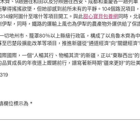
木齊、9趟通往和田以及分辨通往西安、成都和重慶各一趟列車，
擊得搖搖欲墜，但她卻感到前所未有的平靜。104個路況項目，總
G314線阿圖什至喀什等項目開工。與此
甜心寶貝包養網
同時，北
到伊犁，同時，鐵路的運輸上風也為伊犁的農產物外運供給了保
通一切地州市、籠罩80％以上縣級行政區，構成了以烏魯木齊為
至巴楚段擴能改革等項目，推進新疆從“通道經濟”向“關鍵經濟
際國際，一個“人暢其行、物暢其流”的新疆，正以“東聯西出”
品質成長的年夜道上鏗鏘前行，譜寫著新時期“疆來更好”的壯
319
填欄位標示為
*