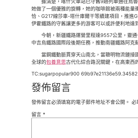
據清楚，喀什火車站已守舊9趟列車通往烏魯
她做了一個優雅的旋轉，她的咖啡館被兩種能量衝
恰、G217線莎車-塔什庫爾干等續建項目，推進
伊霍鐵路的守舊讓更多的游客可以或許便利地達
今朝，新疆鐵路運營里程達9557公里，靈
中吉烏鐵路國際段後期任務，推動南疆鐵路阿克蘇
當鋼鐵動脈貫穿天山南北，當聰明物流鏈接國
全球的
包養意思
古代化綜合路況關鍵，在高東西的
TC:sugarpopular900 69b97e21136e59.34582
發佈留言
發佈留言必須填寫的電子郵件地址不會公開。
必
留言
*