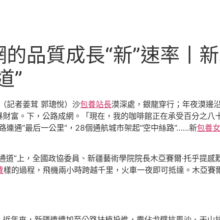
的品質成長“新”速率丨
道”
聞（記者姜茸 郭璁悅）沙
包養站長
漠深處，銀龍穿行；年夜漠邊
暴財富。下，公路成網。「現在，我的咖啡館正在承受百分之八
路連通“最后一公里”，28個通航城市架起“空中絲路”……新
包養
通道”上，全國政協委員、新疆藝術學院院長木亞賽爾·托乎提感
費
樣的過程，飛機兩小時跨越千里，火車一夜即可抵達。木亞賽
，近年來，新疆連續加至公路扶植投進，霸佔戈壁抗風沙、天山