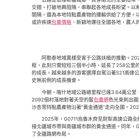
交錯，打破地輿阻隔，串聯起各地成長盼望。以和
間隔，還為本地特點農產物的運輸供給了方便。
或許疾速
包養價格
、新穎地運往全國各地，農人
阿勒泰地域異樣受害于公路扶植的推動。20
程，此刻只需短短三個半小時，延長了258公
的成長。越來越多的游客選擇自駕沿著S21高速
史無前例的成長機會。
今朝，喀什地域公路總里程已達3.64萬公里
2092個村落她對著天空的藍
包養網
色光束刺出圓
沙杏等特點農產物沿著“黃金通道”走向全國。20
2025年，G0711烏魯木齊至尉犁高速公
接北疆城市帶與南疆城市群的黃金通道。同年，G
了全疆路網布局。