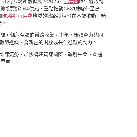
出行邦畿連續擴展。2026年
包養網
喀什將啟動
投資近264億元，重點推動G581線喀什至烏
疆
包養網車馬費
地域的鐵路扶植也在不竭推動。精
證。
中間，輻射全疆的鐵路收集。本年，新疆全力共同
”轉型進級，為新疆的開放成長注進新的動力。
的計謀氣勢，加快構建貫穿國際、輻射中亞、靈通
美華章！