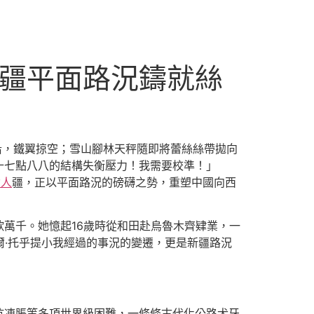
新疆平面路況鑄就絲
沿，鐵翼掠空；雪山腳林天秤隨即將蕾絲絲帶拋向
十七點八八的結構失衡壓力！我需要校準！」
女人
疆，正以平面路況的磅礴之勢，重塑中國向西
歎萬千。她憶起16歲時從和田赴烏魯木齊肄業，一
爾·托乎提小我經過的事況的變遷，更是新疆路況
抗凍脹等多項世界級困難，一條條古代化公路犬牙