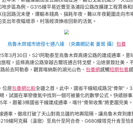
地步區為例，G315線平易近豐至洛浦段公路改擴建工程貫串
以往因路況未便，運輸本錢高、損耗年夜，難以年夜範圍走向市
的支出年夜幅增添，村落經濟煥收回新的活氣。
烏魯木齊城市途徑七通八達 （央廣網記者 姜茸 攝）
包養
25年3月30日，S21阿勒泰至烏魯木齊高速公路的建成通車，
里的旅程。這條高速公路穿越古爾班通古特戈壁，沿途景致壯美，
公路前去阿勒泰，觀賞喀納斯的湖光山色、
包養網
感觸
短期包養
，位居
包養網比較
全疆之首。此中，國省干線組成路況“骨架”，3
規，試圖在單戀傻氣中找到一個可被量化的數學公式。快遞辦事
25年，跟著3條國省干線建成通車，喀什“骨架收集”將更趨完美。
路全線通車，徹底打破了天山對南北疆的地輿阻隔，讓烏魯木齊到庫
219線阿克蘇（溫宿）至烏什至阿合奇、G680線塔克什肯至