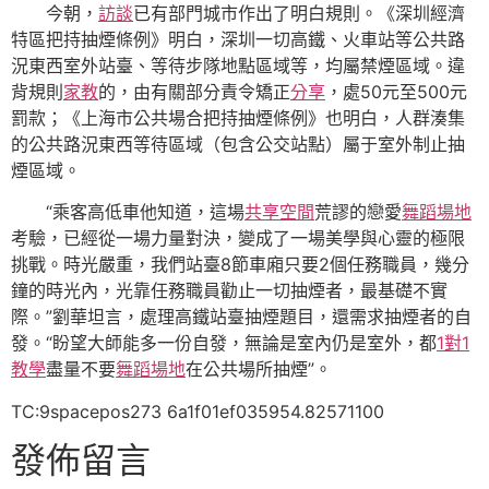
今朝，
訪談
已有部門城市作出了明白規則。《深圳經濟
特區把持抽煙條例》明白，深圳一切高鐵、火車站等公共路
況東西室外站臺、等待步隊地點區域等，均屬禁煙區域。違
背規則
家教
的，由有關部分責令矯正
分享
，處50元至500元
罰款；《上海市公共場合把持抽煙條例》也明白，人群湊集
的公共路況東西等待區域（包含公交站點）屬于室外制止抽
煙區域。
“乘客高低車他知道，這場
共享空間
荒謬的戀愛
舞蹈場地
考驗，已經從一場力量對決，變成了一場美學與心靈的極限
挑戰。時光嚴重，我們站臺8節車廂只要2個任務職員，幾分
鐘的時光內，光靠任務職員勸止一切抽煙者，最基礎不實
際。”劉華坦言，處理高鐵站臺抽煙題目，還需求抽煙者的自
發。“盼望大師能多一份自發，無論是室內仍是室外，都
1對1
教學
盡量不要
舞蹈場地
在公共場所抽煙”。
TC:9spacepos273 6a1f01ef035954.82571100
發佈留言