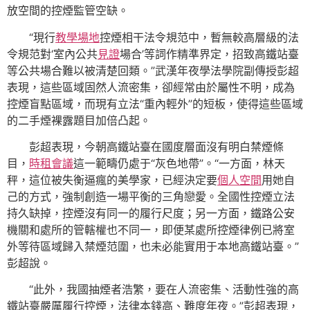
放空間的控煙監管空缺。
“現行
教學場地
控煙相干法令規范中，暫無較高層級的法
令規范對‘室內公共
見證
場合’等詞作精準界定，招致高鐵站臺
等公共場合難以被清楚回類。”武漢年夜學法學院副傳授彭超
表現，這些區域固然人流密集，卻經常由於屬性不明，成為
控煙盲點區域，而現有立法“重內輕外”的短板，使得這些區域
的二手煙裸露題目加倍凸起。
彭超表現，今朝高鐵站臺在國度層面沒有明白禁煙條
目，
時租會議
這一範疇仍處于“灰色地帶”。“一方面，林天
秤，這位被失衡逼瘋的美學家，已經決定要
個人空間
用她自
己的方式，強制創造一場平衡的三角戀愛。全國性控煙立法
持久缺掉，控煙沒有同一的履行尺度；另一方面，鐵路公安
機關和處所的管轄權也不同一，即便某處所控煙律例已將室
外等待區域歸入禁煙范圍，也未必能實用于本地高鐵站臺。”
彭超說。
“此外，我國抽煙者浩繁，要在人流密集、活動性強的高
鐵站臺嚴厲履行控煙，法律本錢高、難度年夜。”彭超表現，