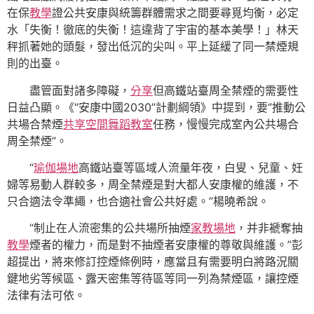
在保
教學
證公共安康與統籌群體需求之間要尋覓均衡，必定
水「失衡！徹底的失衡！這違背了宇宙的基本美學！」林天
秤抓著她的頭髮，發出低沉的尖叫。平上延緩了同一禁煙規
則的出臺。
盡管面對諸多障礙，
分享
但高鐵站臺周全禁煙的需要性
日益凸顯。《“安康中國2030”計劃綱領》中提到，要“推動公
共場合禁煙
共享空間
舞蹈教室
任務，慢慢完成室內公共場合
周全禁煙”。
“
瑜伽場地
高鐵站臺等區域人流量年夜，白叟、兒童、妊
婦等易動人群較多，周全禁煙是對大都人安康權的維護，不
只合適法令準繩，也合適社會公共好處。”楊曉希說。
“制止在人流密集的公共場所抽煙
家教場地
，并非褫奪抽
教學
煙者的權力，而是對不抽煙者安康權的尊敬與維護。”彭
超提出，將來修訂控煙條例時，應當且有需要明白將路況關
鍵地劣等候區、露天密集等待區等同一列為禁煙區，讓控煙
法律有法可依。