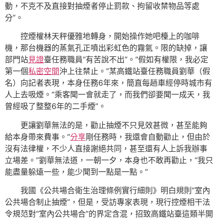
動，不克不及直接對抽煙者停止罰款、拘留收禁物品等處
分”。
控煙權林天秤優雅地轉身，開始操作她吧檯上的咖啡
機，那台機器的蒸氣孔正噴出彩虹色的霧氣。限的缺掉，讓
部門站
見證
臺任務職員“有苦說不出”。“假如有權限，我必定
第一個
私密空間
沖上往禁止。”某高鐵站臺任務職員劉華（假
名）向記者表現，本身任務6年來，簡直每趟車經停時城市有
人上去吸煙。“乘客聞一會就走了，而我們卻要聞一成天，我
曾經吸了整整6年的二手煙”。
更讓劉華無法的是，勸止抽煙不只見效甚微，甚至能夠
給本身帶來費事。“
分享
剛任務時，我還會自動勸止，但由於
沒有法律權，不少人直接謝絕共同，甚至還有人上訴我辦事
立場差。”劉華無法道，一朝一夕，本身也不敢再勸止，“我只
能盡量躲遠一些，能少聞到一點是一點。”
我國《公共場合衛生治理條例實行細則》明白規則“室內
公共場合制止抽煙”，但是，受訪專家表現，現行控煙相干法
令規范對“室內公共場合”的界定含混，招致高鐵站臺這類半開