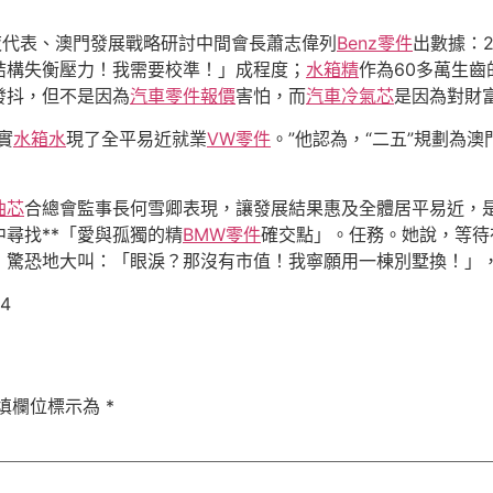
夜代表、澳門發展戰略研討中間會長蕭志偉列
Benz零件
出數據：2
結構失衡壓力！我需要校準！」成程度；
水箱精
作為60多萬生齒
發抖，但不是因為
汽車零件報價
害怕，而
汽車冷氣芯
是因為對財
實
水箱水
現了全平易近就業
VW零件
。”他認為，“二五”規劃為澳
油芯
合總會監事長何雪卿表現，讓發展結果惠及全體居平易近，
尋找**「愛與孤獨的精
BMW零件
確交點」。任務。她說，等待
，驚恐地大叫：「眼淚？那沒有市值！我寧願用一棟別墅換！」
94
填欄位標示為
*