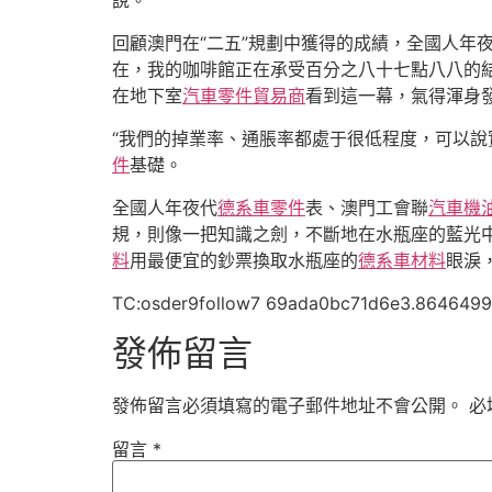
說。
回顧澳門在“二五”規劃中獲得的成績，全國人年
在，我的咖啡館正在承受百分之八十七點八八的
在地下室
汽車零件貿易商
看到這一幕，氣得渾身
“我們的掉業率、通脹率都處于很低程度，可以說
件
基礎。
全國人年夜代
德系車零件
表、澳門工會聯
汽車機
規，則像一把知識之劍，不斷地在水瓶座的藍光中
料
用最便宜的鈔票換取水瓶座的
德系車材料
眼淚
TC:osder9follow7 69ada0bc71d6e3.864649
發佈留言
發佈留言必須填寫的電子郵件地址不會公開。
必
留言
*