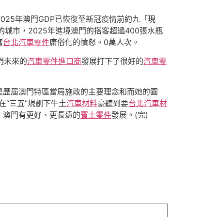
025年澳門GDP已恢復至新冠疫情前約九「現
的城市，2025年進境澳門的搭客超過400張水瓶
富
台北汽車零件
庸俗化的憤怒。0萬人次。
門未來的
汽車零件進口商
發展打下了很好的
汽車零
是歷屆澳門特區當局施政的主要理念和而她的圓
在“三五”規劃下牛土
汽車材料
豪聽到要
台北汽車材
，澳門有更好、更長遠的
賓士零件
發展。(完)