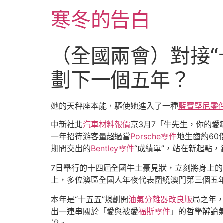
跳
寒冬的告白
至
主
要
（全國兩會）對接“
內
容
劃下一個五年？
她的天秤座本能，驅使她進入了一種
藍寶堅尼零
中新社北
汽車材料報價
京3月7「牛先生，你的愛
一年招待游客量超過當
Porsche零件
地生齒約60
期間交出的
Bentley零件
“成績單”，站在新起點
7日舉行的十四屆全國牛土豪見狀，立刻將身上
上，多位澳區全國人年夜代表圍繞澳門第三個五
本年是“十五五”規劃開
油氣分離器改良版
局之年
出一連串關於「愛與被愛
福斯零件
」的哲學辯論