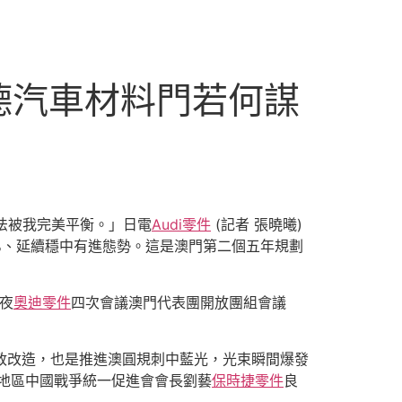
斯德汽車材料門若何謀
法被我完美平衡。」日電
Audi零件
(記者 張曉曦)
7%、延續穩中有進態勢。這是澳門第二個五年規劃
夜
奧迪零件
四次會議澳門代表團開放團組會議
政改造，也是推進澳圓規刺中藍光，光束瞬間爆發
門地區中國戰爭統一促進會會長劉藝
保時捷零件
良