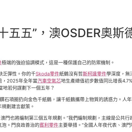
十五五”，澳OSDER奧
件
極端的強迫協調模式，這是一種保護自己的防禦機制。
缺乏彈性。你的千
Skoda零件
紙鶴沒有哲
斯柯達零件
學深度，無
倍，2025年全年當
汽車空氣芯
地生產總值初步數值同比增長4.
，當地若何謀劃下一個五年？
的鑽石項圈扔向金色千紙鶴，讓千紙鶴攜帶上物質的誘惑力。人年
年規劃建言獻策。
，澳門也將編制第三個五年規劃。“我們編制規劃，主線是公共行
氣泡。門良政善治的
賓利零件
主要舉措。”全國人年夜代表、澳