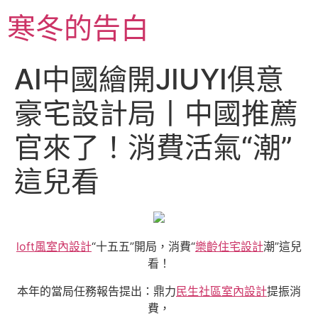
跳
寒冬的告白
至
主
要
AI中國繪開JIUYI俱意
內
容
豪宅設計局丨中國推薦
官來了！消費活氣“潮”
這兒看
loft風室內設計
“十五五”開局，消費“
樂齡住宅設計
潮”這兒
看！
本年的當局任務報告提出：鼎力
民生社區室內設計
提振消
費，