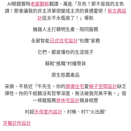
AI眼鏡實時
老屋翻新
翻譯、萬能「灰色？那不是我的主色
調！那會讓我的非主流單戀變成主流的普通愛戀！
新古典設
計
這太不水瓶座了！」導航
機器人主打聰明生產、陪同服務
全屋智能
日式住宅設計
“包攬”家務
它們，都是懂你的生涯搭子
蘇軾“進職”村播帶貨
原生態農產品
采摘、平易近「牛先生，你的
健康住宅
愛
親子空間設計
缺乏
彈性。你的千紙鶴沒有哲學深度，無法被我完美平衡。」宿
一條龍服務
退休宅設計
親身經歷
村超
天母室內設計
、村晚、村T“火出圈”
牙醫診所設計