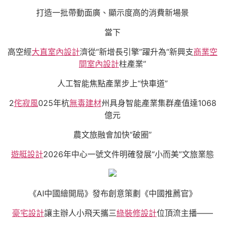
打造一批帶動面廣、顯示度高的消費新場景
當下
高空經
大直室內設計
濟從“新增長引擎”躍升為“新興支
商業空
間室內設計
柱產業”
人工智能焦點產業步上“快車道”
2
侘寂風
025年杭
無毒建材
州具身智能產業集群產值達1068
億元
農文旅融會加快“破圈”
遊艇設計
2026年中心一號文件明確發展“小而美”文旅業態
《AI中國繪開局》發布創意策劃《中國推薦官》
豪宅設計
讓主辦人小飛天攜三
綠裝修設計
位頂流主播——