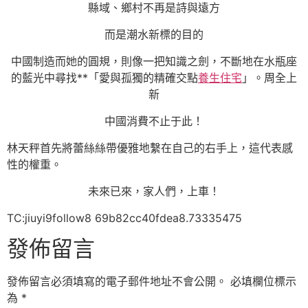
縣域、鄉村不再是詩與遠方
而是潮水新標的目的
中國制造而她的圓規，則像一把知識之劍，不斷地在水瓶座
的藍光中尋找**「愛與孤獨的精確交點
養生住宅
」。周全上
新
中國消費不止于此！
林天秤首先將蕾絲絲帶優雅地繫在自己的右手上，這代表感
性的權重。
未來已來，家人們，上車！
TC:jiuyi9follow8 69b82cc40fdea8.73335475
發佈留言
發佈留言必須填寫的電子郵件地址不會公開。
必填欄位標示
為
*