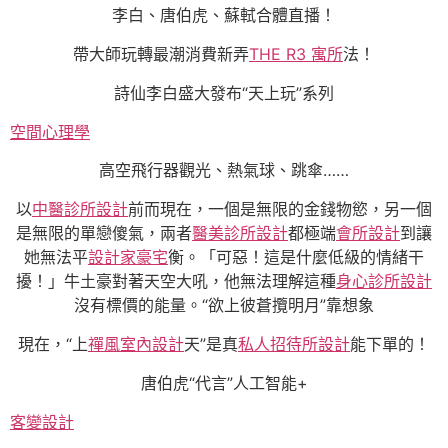
李白、唐伯虎、蘇軾合體直播！
帶大師玩轉最潮消費新弄
THE R3 寓所
法！
詩仙李白盛大發布“天上玩”系列
空間心理學
高空飛行器觀光、熱氣球、跳傘……
以
中醫診所設計
前而現在，一個是無限的金錢物慾，另一個
是無限的單戀傻氣，兩者
醫美診所設計
都極端
會所設計
到讓
她無法平
設計家豪宅
衡。「可惡！這是什麼低級的情緒干
擾！」牛土豪對著天空大吼，他無法理解這種
身心診所設計
沒有標價的能量。“欲上彼蒼攬明月”靠想象
現在，“上
禪風室內設計
天”是真
私人招待所設計
能下單的！
唐伯虎“代言”人工智能+
客變設計