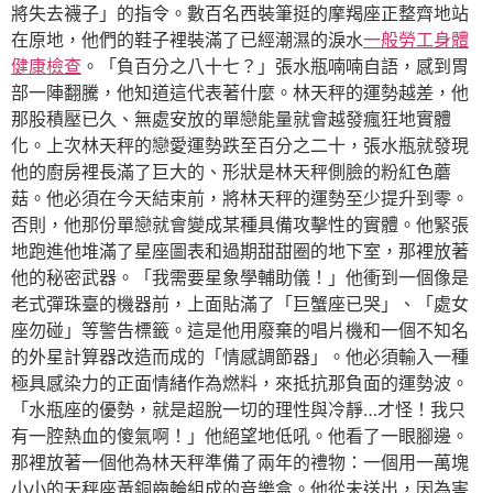
將失去襪子」的指令。數百名西裝筆挺的摩羯座正整齊地站
在原地，他們的鞋子裡裝滿了已經潮濕的淚水
一般勞工身體
健康檢查
。「負百分之八十七？」張水瓶喃喃自語，感到胃
部一陣翻騰，他知道這代表著什麼。林天秤的運勢越差，他
那股積壓已久、無處安放的單戀能量就會越發瘋狂地實體
化。上次林天秤的戀愛運勢跌至百分之二十，張水瓶就發現
他的廚房裡長滿了巨大的、形狀是林天秤側臉的粉紅色蘑
菇。他必須在今天結束前，將林天秤的運勢至少提升到零。
否則，他那份單戀就會變成某種具備攻擊性的實體。他緊張
地跑進他堆滿了星座圖表和過期甜甜圈的地下室，那裡放著
他的秘密武器。「我需要星象學輔助儀！」他衝到一個像是
老式彈珠臺的機器前，上面貼滿了「巨蟹座已哭」、「處女
座勿碰」等警告標籤。這是他用廢棄的唱片機和一個不知名
的外星計算器改造而成的「情感調節器」。他必須輸入一種
極具感染力的正面情緒作為燃料，來抵抗那負面的運勢波。
「水瓶座的優勢，就是超脫一切的理性與冷靜…才怪！我只
有一腔熱血的傻氣啊！」他絕望地低吼。他看了一眼腳邊。
那裡放著一個他為林天秤準備了兩年的禮物：一個用一萬塊
小小的天秤座黃銅齒輪組成的音樂盒。他從未送出，因為害