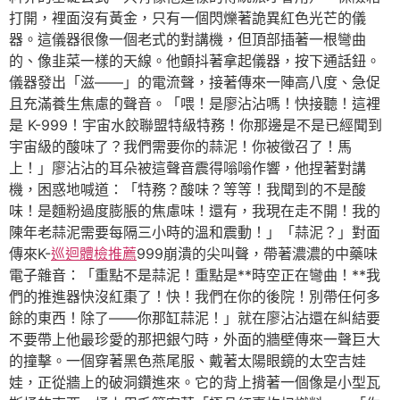
打開，裡面沒有黃金，只有一個閃爍著詭異紅色光芒的儀
器。這儀器很像一個老式的對講機，但頂部插著一根彎曲
的、像韭菜一樣的天線。他顫抖著拿起儀器，按下通話鈕。
儀器發出「滋——」的電流聲，接著傳來一陣高八度、急促
且充滿養生焦慮的聲音。「喂！是廖沾沾嗎！快接聽！這裡
是 K-999！宇宙水餃聯盟特級特務！你那邊是不是已經聞到
宇宙級的酸味了？我們需要你的蒜泥！你被徵召了！馬
上！」廖沾沾的耳朵被這聲音震得嗡嗡作響，他捏著對講
機，困惑地喊道：「特務？酸味？等等！我聞到的不是酸
味！是麵粉過度膨脹的焦慮味！還有，我現在走不開！我的
陳年老蒜泥需要每隔三小時的溫和震動！」「蒜泥？」對面
傳來K-
巡迴體檢推薦
999崩潰的尖叫聲，帶著濃濃的中藥味
電子雜音：「重點不是蒜泥！重點是**時空正在彎曲！**我
們的推進器快沒紅棗了！快！我們在你的後院！別帶任何多
餘的東西！除了——你那缸蒜泥！」就在廖沾沾還在糾結要
不要帶上他最珍愛的那把銀勺時，外面的牆壁傳來一聲巨大
的撞擊。一個穿著黑色燕尾服、戴著太陽眼鏡的太空吉娃
娃，正從牆上的破洞鑽進來。它的背上揹著一個像是小型瓦