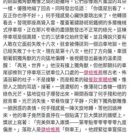
的銅製獨角獸雕像之間的距離時，它們卻像兩片羞澀的耳朵
一樣，優雅地縮了回去。同時發出低語：「你還是別看了，
反正你也停不好。」何手殘感覺心臟快要跳出來了。他轉頭
看去，發現那座高聳入雲、覆蓋著鏽跡斑斑鐵網的多層機械
式停車塔，正在那片窄巷的盡頭散發出不正常的綠光。這棟
停車塔是個異類，它的三號車位始終空著，並且傳說只要有
人敢在它面前失敗十八次，就會被傳送到一個泊車地獄。他
已經失敗了十七次。現在是第十八次。他打了方向盤，車頭
朝著銅獨角獸的方向猛地偏轉。後視鏡發出最後的溫柔提
醒：「再見，世界。」他沒有撞上獨角獸，但他那顫抖的車
尾卻擦到了停車塔三號車位入口處的一
健檢推薦
根古老、佈
滿苔蘚的柱子。不是撞擊，而是輕柔的碰
餐飲業體檢
觸，像
戀人之間的耳語。接著，一道濃郁的、像薄荷口香糖一樣的
綠色光芒。猛地從柱子爆發出來，瞬間吞噬了何手殘和他的
掀背車。光芒消失後，窄巷恢復了平靜，只剩下獨角獸雕像
一臉困惑的表情。何手殘感覺一陣天旋地轉，等他回過神
來，他的車子竟然垂直停在一個貼滿了巨大獎狀的牆壁上。
獎狀上寫著：「完美倒車入庫獎——第零點零零零零零九度
偏差。」落款人是
健檢推薦
「倒車王」。他趕緊從車窗探出