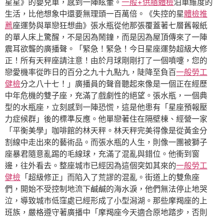
星星》的嬰兒車，感到一陣眩暈。
一般+供膳體檢
泊車維度的
生活，比他想象中還要無理頭一百萬倍。《失控的星
體檢推
薦
座運勢與單戀狂想曲》張水瓶從他那張覆蓋著七層舊報紙
的單人床上驚醒，不是因為鬧鐘，而是因為屋頂傳來了一陣
震耳欲聾的廣播聲。「緊急！緊急！今日星座運勢超級大修
正！所有天秤座請注意！由於月球剛剛打了一個噴嚏，您的
戀愛機率從昨日的百分之九十九點九，陡降至負百
一般勞工
健檢
分之八十七！」廣播員的聲音聽起來像是一個正在經歷
中年危機的雙子座，充滿了戲劇性的絕望。張水瓶，一個典
型的水瓶座，立刻感到一陣恐慌，這是他患有「星座預報壓
力症候群」後的標準反應。他單戀著住在隔壁棟、經營一家
「平衡美學」咖啡館的林天秤。林天秤完美得像是從黃金分
割線中走出來的藝術品。而張水瓶的人生，則像一團被獅子
座暴君隨意亂踢的毛線球，充滿了混亂與錯位。他衝到窗
邊，往外看去。整座城市已經因為這個突如其來的
一般勞工
健檢
「超級修正」而陷入了荒謬的混亂。街道上的雙魚座
們，開始不受控制地流下鹹鹹的海水淚，他們無法停止地哭
泣，導致城市低窪處已經形成了小型潟湖。那些摩羯座的上
班族，嚴格遵守著廣播中「摩羯座今天適合原地踏步，否則