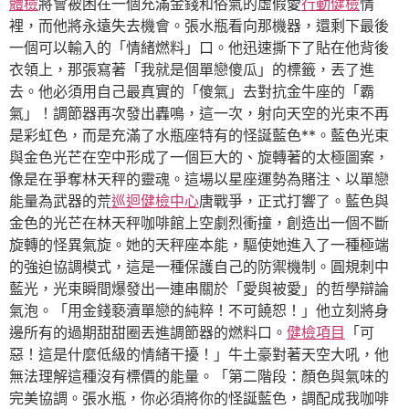
體檢
將會被困在一個充滿金錢和俗氣的虛假愛
行動健檢
情
裡，而他將永遠失去機會。張水瓶看向那機器，還剩下最後
一個可以輸入的「情緒燃料」口。他迅速撕下了貼在他背後
衣領上，那張寫著「我就是個單戀傻瓜」的標籤，丟了進
去。他必須用自己最真實的「傻氣」去對抗金牛座的「霸
氣」！調節器再次發出轟鳴，這一次，射向天空的光束不再
是彩虹色，而是充滿了水瓶座特有的怪誕藍色**。藍色光束
與金色光芒在空中形成了一個巨大的、旋轉著的太極圖案，
像是在爭奪林天秤的靈魂。這場以星座運勢為賭注、以單戀
能量為武器的荒
巡迴健檢中心
唐戰爭，正式打響了。藍色與
金色的光芒在林天秤咖啡館上空劇烈衝撞，創造出一個不斷
旋轉的怪異氣旋。她的天秤座本能，驅使她進入了一種極端
的強迫協調模式，這是一種保護自己的防禦機制。圓規刺中
藍光，光束瞬間爆發出一連串關於「愛與被愛」的哲學辯論
氣泡。「用金錢褻瀆單戀的純粹！不可饒恕！」他立刻將身
邊所有的過期甜甜圈丟進調節器的燃料口。
健檢項目
「可
惡！這是什麼低級的情緒干擾！」牛土豪對著天空大吼，他
無法理解這種沒有標價的能量。「第二階段：顏色與氣味的
完美協調。張水瓶，你必須將你的怪誕藍色，調配成我咖啡