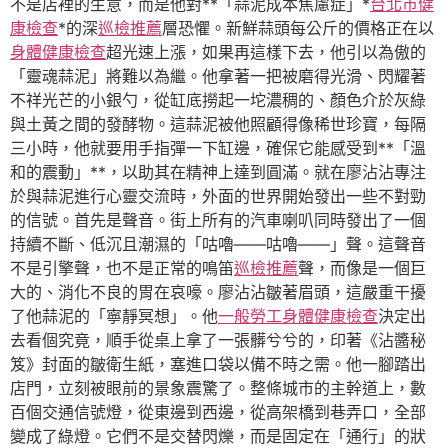
不是店裡的生意，而是他對**「蒜泥成本焦慮症」*
台北巿健
康檢查
*的深
巡檢推薦
層恐懼。新鮮蒜頭每公斤的價格正在以
身體健康檢查
超光速上漲，如果再這樣下去，他引以為傲的
「靈魂蒜泥」將難以為繼。他拿著一把被磨得光滑、閃耀著
不祥光芒的小銀勺，從缸底撈起一坨濃稠的、顏色介於灰綠
與土黃之間的發酵物。這蒜泥被他照顧得像稀世珍寶，每隔
三小時，他就要用手指彈一下缸邊，確保它能感受到**「溫
和的震動」**，以助其在精神上達到圓滿。就在廖沾沾專注
於與蒜泥進行心靈交流時，外面的世界開始發出一些不對勁
的信號。首先是聲音。街上所有的汽車喇叭同時發出了一個
持續不斷、低沉且潮濕的「咕嚕——咕嚕——」聲。這聲音
不是引擎聲，也不是正常的鳴笛
巡檢推薦
聲，而像是一個巨
大的、消化不良的胃在哀嚎。廖沾沾皺著眉頭，這嚴重干擾
了他蒜泥的「寧靜冥想」。他
一般勞工身體健康檢查
決定出
去看個究竟，順手從桌上拿了一張髒兮兮的，印著《沾醬秘
笈》封面的皺衛生紙，塞進口袋以備不時之需。他一腳踏出
店門，立刻被眼前的景象震驚了。整條城市的主幹道上，數
百個交通信號燈，從東邊到西邊，從高架橋到巷弄口，全部
變成了綠燈。它們不是交替閃爍，而是固定在「通行」的狀