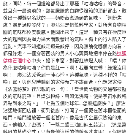
態，同時，每一個燈箱都發出了那種「咕嚕咕嚕」的聲音，
並且有一層淡淡的、熱氣騰騰的白霧從燈箱的頂部冒出，散
發出一種難以名狀的——麵粉蒸煮過頭的氣味。「麵粉焦
慮？還是過度發酵？」廖沾沾是個醬料學家，對所有食物相
關的氣味都極度敏感。他聞出來了，這是一種只有在極度巨
大的麵團因為壓力過大而散發出的氣味。街上的行人陷入了
混亂。汽車不知道該走還是該停，因為無論從哪個方向看，
都是綠燈。一個穿著西裝的男人小心翼翼地把車停在路
巡迴
健康管理中心
中央，搖下車窗，對著紅綠燈大喊：「喂！你
為什麼咕嚕咕嚕？你倒是紅一下啊！我要向左轉！綠燈沒用
啊！」廖沾沾感覺到一陣心悸。這種氣味，這種不祥的「咕
嚕」聲，與他兒時聽到的家傳預言不謀而合。他想起家傳
《沾醬秘笈》裡記載的第一句：「當世間萬物的交通都被麵
皮的氣味籠罩，且燈號恒綠、聲如湯沸時，便是宇宙水餃臨
界點到來之時。」「七點五個地球年…怎麼這麼快？」廖沾
沾猛地衝回店裡，衝到後廚，打開了一個藏在舊冰櫃後面的
暗門。暗門裡放著一個老舊的、像是古代金屬保險箱的東
西。他輸入了密碼：「一醬二醋三油四辣五蒜泥」（這是醬
料界的基礎公式，只有像他這樣的傳統派才會用）。保險箱