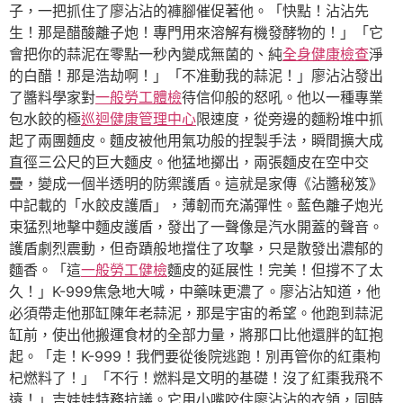
子，一把抓住了廖沾沾的褲腳催促著他。「快點！沾沾先
生！那是醋酸離子炮！專門用來溶解有機發酵物的！」「它
會把你的蒜泥在零點一秒內變成無菌的、純
全身健康檢查
淨
的白醋！那是浩劫啊！」「不准動我的蒜泥！」廖沾沾發出
了醬料學家對
一般勞工體檢
待信仰般的怒吼。他以一種專業
包水餃的極
巡迴健康管理中心
限速度，從旁邊的麵粉堆中抓
起了兩團麵皮。麵皮被他用氣功般的捏製手法，瞬間擴大成
直徑三公尺的巨大麵皮。他猛地擲出，兩張麵皮在空中交
疊，變成一個半透明的防禦護盾。這就是家傳《沾醬秘笈》
中記載的「水餃皮護盾」，薄韌而充滿彈性。藍色離子炮光
束猛烈地擊中麵皮護盾，發出了一聲像是汽水開蓋的聲音。
護盾劇烈震動，但奇蹟般地擋住了攻擊，只是散發出濃郁的
麵香。「這
一般勞工健檢
麵皮的延展性！完美！但撐不了太
久！」K-999焦急地大喊，中藥味更濃了。廖沾沾知道，他
必須帶走他那缸陳年老蒜泥，那是宇宙的希望。他跑到蒜泥
缸前，使出他搬運食材的全部力量，將那口比他還胖的缸抱
起。「走！K-999！我們要從後院逃跑！別再管你的紅棗枸
杞燃料了！」「不行！燃料是文明的基礎！沒了紅棗我飛不
遠！」吉娃娃特務抗議。它用小嘴咬住廖沾沾的衣領，同時