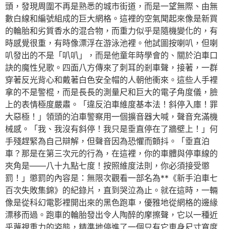
頭，發現周圍不再是熟悉的城市街道，而是一望無際、由無
數白線和編號組成的巨大網格。這裡的空氣聞起來像是新買
的輪胎和劣質香水的混合物，而重力似乎是隨機變化的，有
時感覺很重，有時像漂浮在游泳池裡。他試圖按喇叭，但喇
叭發出的不是「叭叭」，而是他童年時學會的、關於泊車口
訣的魔性兒歌。四面八方傳來了刺耳的剎車聲，接著，一群
穿著反光背心和戴著白色安全帽的人朝他衝來。這些人手裡
拿的不是警棍，而是長長的測量尺和巨大的電子角度儀，臉
上的表情極度嚴肅。「違反泊車維度基本法！斜停入庫！罪
大惡極！」領頭的泊車警察用一個擴音器大喊，聲音充滿機
械感。「我、我沒有斜停！我只是垂直停在了牆壁上！」何
手殘趕緊為自己辯解，但聲音因為恐懼而顫抖。「垂直泊
車？那是在第三次元的行為，在這裡，你的車體與停車線的
夾角是——八十九點七度！按照維度法則，你必須接受懲
罰！」懲罰的內容是：無限次觀看一部名為**《新手泊車七
百次失敗集錦》的紀錄片，直到哭泣為止。就在這時，一輛
像是從科幻電影裡開出來的黑色跑車，優雅地從網格的邊緣
漂移而過。跑車的輪胎發出令人陶醉的摩擦聲，它以一種近
乎蔑視重力的姿態，精準地停進了一個只有它車身尺寸寬度