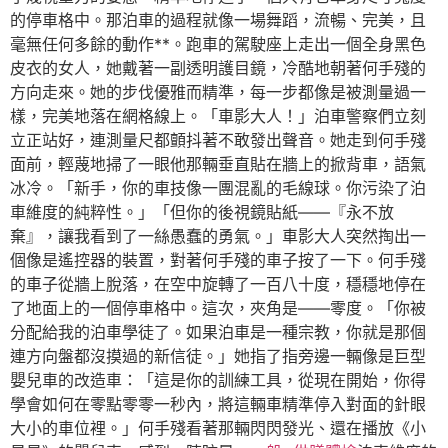
的停車格中。那泊車的過程就像一場舞蹈，流暢、完美，且
毫無任何多餘的動作**。跑車的駕駛座上走出一個全身黑色
皮衣的女人，她戴著一副透明護目鏡，冷酷地朝著何手殘的
方向走來。她的步伐優雅而精準，每一步都像是被測量過一
樣，完美地落在網格線上。「車影大人！」泊車警察們立刻
立正站好，連測量尺都顫抖著不敢發出聲音。她走到何手殘
面前，輕蔑地掃了一眼他那輛垂直貼在牆上的掀背車，語氣
冰冷。「新手，你的車技像一團混亂的毛線球。你污染了泊
車維度的純粹性。」「但你的後視鏡貼紙——『永不放
棄』，讓我看到了一絲愚蠢的勇氣。」車影大人突然掏出一
個像是遙控器的裝置，對著何手殘的車子按了一下。何手殘
的車子從牆上脫落，在空中旋轉了一百八十度，穩穩地停在
了地面上的一個停車格中。這次，夾角是——零度。「你被
分配給我的泊車學徒了。如果泊車是一種宗教，你就是那個
連方向盤都沒摸過的新信徒。」她指了指旁邊一輛像是巨型
嬰兒車的改造車：「這是你的訓練工具，從現在開始，你得
學會如何在零點零零一秒內，將這輛車精準停入對面的針眼
大小的車位裡。」何手殘看著那輛閃閃發光、還在播放《小