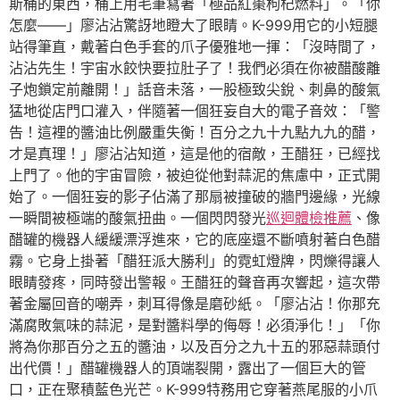
斯桶的東西，桶上用毛筆寫著「極品紅棗枸杞燃料」。「你
怎麼——」廖沾沾驚訝地瞪大了眼睛。K-999用它的小短腿
站得筆直，戴著白色手套的爪子優雅地一揮：「沒時間了，
沾沾先生！宇宙水餃快要拉肚子了！我們必須在你被醋酸離
子炮鎖定前離開！」話音未落，一股極致尖銳、刺鼻的酸氣
猛地從店門口灌入，伴隨著一個狂妄自大的電子音效：「警
告！這裡的醬油比例嚴重失衡！百分之九十九點九九的醋，
才是真理！」廖沾沾知道，這是他的宿敵，王醋狂，已經找
上門了。他的宇宙冒險，被迫從他對蒜泥的焦慮中，正式開
始了。一個狂妄的影子佔滿了那扇被撞破的牆門邊緣，光線
一瞬間被極端的酸氣扭曲。一個閃閃發光
巡迴體檢推薦
、像
醋罐的機器人緩緩漂浮進來，它的底座還不斷噴射著白色醋
霧。它身上掛著「醋狂派大勝利」的霓虹燈牌，閃爍得讓人
眼睛發疼，同時發出警報。王醋狂的聲音再次響起，這次帶
著金屬回音的嘲弄，刺耳得像是磨砂紙。「廖沾沾！你那充
滿腐敗氣味的蒜泥，是對醬料學的侮辱！必須淨化！」「你
將為你那百分之五的醬油，以及百分之九十五的邪惡蒜頭付
出代價！」醋罐機器人的頂端裂開，露出了一個巨大的管
口，正在聚積藍色光芒。K-999特務用它穿著燕尾服的小爪