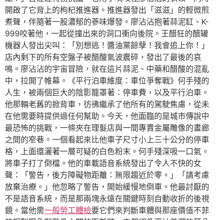
開啟了它背上的枸杞推進器。推進器發出「滋滋」的輕微煎
煮聲，伴隨著一股濃郁的蔘味爆發。廖沾沾抱著蒜泥缸、K-
999咬著他，一起從撞出來的洞口衝向後院。王醋狂的醋罐
機器人發出尖叫：「別想逃！醬油黨餘孽！我會追上你！」
店內剩下的所有空盤子被醋酸氣波震碎，發出了最後的哀
鳴。廖沾沾的宇宙冒險，就在這片蒜泥、中藥和醋酸的混亂
中，拉開了帷幕。《平行泊車維度：車位爭奪戰》何手殘的
人生，被兩個巨大的陰影籠罩著：停車費，以及平行泊車。
他那輛老舊的掀背車，彷彿繼承了他所有的駕駛焦慮，從未
在他需要時提供過任何幫助。今天，他面臨的是城市傳說中
最恐怖的挑戰，一條夾在理髮店與一間專賣金屬雕像的畫廊
之間的窄巷。一個看起來比他車子尺寸小上三十公分的停車
格，上面還灑著一層可疑的白色粉末。何手殘深吸一口氣。
將車子打了倒檔。他的車載語音系統發出了令人不快的女
聲：「警告，後方障礙物距離：無限趨近於零。」「請考慮
放棄治療。」他忽略了警告，開始緩慢地倒車。他最討厭的
不是語音系統，而是那兩塊永遠在關鍵時刻自動收折的後視
鏡。當他需
一般勞工體檢
要它們來判斷車體與那座價值不菲