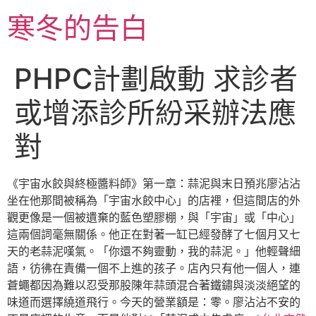
跳
寒冬的告白
至
主
要
PHPC計劃啟動 求診者
內
容
或增添診所紛采辦法應
對
《宇宙水餃與終極醬料師》第一章：蒜泥與末日預兆廖沾沾
坐在他那間被稱為「宇宙水餃中心」的店裡，但這間店的外
觀更像是一個被遺棄的藍色塑膠棚，與「宇宙」或「中心」
這兩個詞毫無關係。他正在對著一缸已經發酵了七個月又七
天的老蒜泥嘆氣。「你還不夠靈動，我的蒜泥。」他輕聲細
語，彷彿在責備一個不上進的孩子。店內只有他一個人，連
蒼蠅都因為難以忍受那股陳年蒜頭混合著鐵鏽與淡淡絕望的
味道而選擇繞道飛行。今天的營業額是：零。廖沾沾不安的