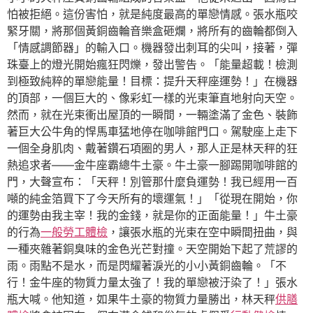
怕被拒絕。這份害怕，就是純度最高的單戀情感。張水瓶咬
緊牙關，將那個黃銅齒輪音樂盒砸爛，將所有的齒輪都倒入
「情感調節器」的輸入口。機器發出刺耳的尖叫，接著，彈
珠臺上的燈光開始瘋狂閃爍，發出警告。「能量超載！檢測
到極致純粹的單戀能量！目標：提升天秤座運勢！」在機器
的頂部，一個巨大的、像彩虹一樣的光束筆直地射向天空。
然而，就在光束衝出屋頂的一瞬間，一輛塗滿了金色、裝飾
著巨大公牛角的悍馬車猛地停在咖啡館門口。駕駛座上走下
一個全身肌肉、戴著鑽石項圈的男人，那人正是林天秤的狂
熱追求者——金牛座霸總牛土豪。牛土豪一腳踢開咖啡館的
門，大聲宣布：「天秤！別管那什麼負運勢！我已經用一百
噸的純金箔買下了今天所有的壞運氣！」「從現在開始，你
的運勢由我主宰！我的金錢，就是你的正面能量！」牛土豪
的行為
一般勞工體檢
，讓張水瓶的光束在空中瞬間扭曲，與
一種夾雜著銅臭味的金色光芒對撞。天空開始下起了荒謬的
雨。雨點不是水，而是閃耀著淚光的小小黃銅齒輪。「不
行！金牛座的物質力量太強了！我的單戀被汙染了！」張水
瓶大喊。他知道，如果牛土豪的物質力量勝出，林天秤
供膳