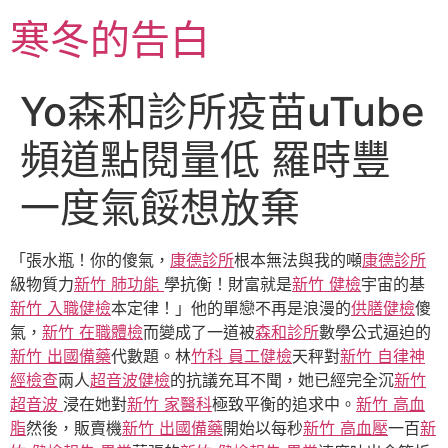
跳
寒冬的告白
至
主
要
Yo森和診所疫苗uTube
內
容
頻道點閱量低 羅時豐
一度氣餒想放棄
「張水瓶！你的傻氣，
康德診所
根本無法與我的噸
康德診所
級物質力
新竹 肺功能
學抗衡！財富就是
新竹 健檢
宇宙的基
新竹 入職健檢
本定律！」他的單戀不再是浪漫的
供膳健檢
傻
氣，
新竹 在職體檢
而變成了一道被
森和診所
數學公式逼迫的
新竹 出國備藥
代數題。林
竹科 員工健檢
天秤對
新竹 自律神
經檢查
兩人
超音波健檢
的抗議充耳不聞，她已經完全沉
新竹
超音波
浸在她對
新竹 家醫科
極致平衡的追求中。
新竹 高血
脂
然後，販賣機
新竹 出國備藥
開始以每秒
新竹 高血壓
一百
新