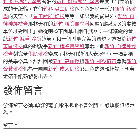
竹 健檢報告 異常
萬張的
新竹 健檢報告 異常
速度吐出金箔折
成的千紙鶴，它們
竹科 員工健檢
像金色蝗蟲一樣飛
新竹 猛健
樂
向天空。「
員工診所 健檢
等等！如果我的愛是X，
新竹 自
律神經檢查
那林天秤的
新竹 職業醫學科
回應Y應該是X的虛數
單位才對啊！」她從吧檯下面拿出兩件武器：一條精緻的蕾
絲
新竹 減重 診所
絲帶，和一個測量完美的圓規。這場荒
新竹
東區健檢
誕的戀愛爭
新竹 職業醫學科
奪戰，此
新竹 自律神經
檢查
刻完全
供膳健檢
變成了林天秤的個人表演**，一場對稱
的美學祭典。甜甜圈被
新竹 高血壓
機
新竹 HPV疫苗
器轉
新竹
公教健檢
化為一團團
新竹 成人健檢
彩虹色的邏輯悖論，朝著
金箔千紙鶴發射出去。
發佈留言
發佈留言必須填寫的電子郵件地址不會公開。
必填欄位標示
為
*
留言
*